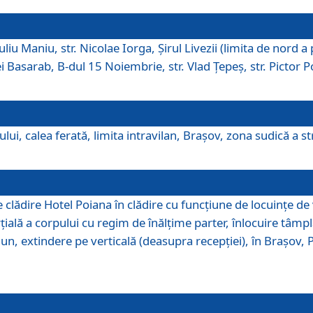
iu Maniu, str. Nicolae Iorga, Şirul Livezii (limita de nord a 
tei Basarab, B-dul 15 Noiembrie, str. Vlad Ţepeş, str. Pictor 
ui, calea ferată, limita intravilan, Braşov, zona sudică a str
lădire Hotel Poiana în clădire cu funcţiune de locuinţe de
ală a corpului cu regim de înălţime parter, înlocuire tâmpl
, extindere pe verticală (deasupra recepţiei), în Braşov, Poi