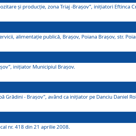
tare şi producţie, zona Triaj -Braşov”, iniţiatori Eftinca Cr
vicii, alimentaţie publică, Braşov, Poiana Braşov, str. Poian
ov”, iniţiator Municipiul Braşov.
 Grădini - Braşov”, având ca iniţiator pe Danciu Daniel Robe
cal nr. 418 din 21 aprilie 2008.