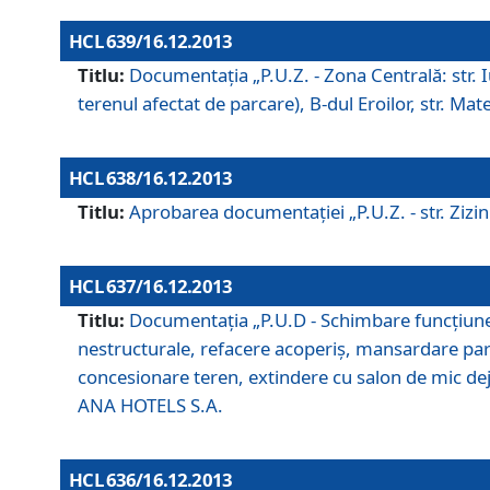
HCL 639/16.12.2013
Titlu:
Documentaţia „P.U.Z. - Zona Centrală: str. Iul
terenul afectat de parcare), B-dul Eroilor, str. Ma
HCL 638/16.12.2013
Titlu:
Aprobarea documentaţiei „P.U.Z. - str. Zizinul
HCL 637/16.12.2013
Titlu:
Documentaţia „P.U.D - Schimbare funcţiune c
nestructurale, refacere acoperiş, mansardare parţi
concesionare teren, extindere cu salon de mic dejun
ANA HOTELS S.A.
HCL 636/16.12.2013