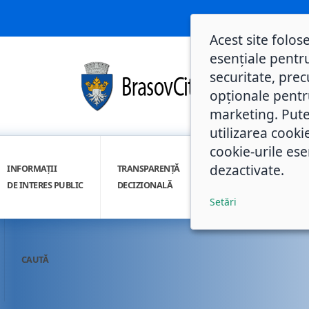
Acest site folos
esențiale pentru
securitate, prec
opționale pentru 
marketing. Pute
utilizarea cooki
cookie-urile ese
dezactivate.
INFORMAȚII
TRANSPARENȚĂ
INTEGRITATE
DE INTERES PUBLIC
DECIZIONALĂ
INSTITUȚIONALĂ
Setări
CAUTĂ