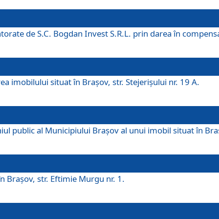
 datorate de S.C. Bogdan Invest S.R.L. prin darea în compens
 imobilului situat în Braşov, str. Stejerişului nr. 19 A.
 public al Municipiului Braşov al unui imobil situat în Braşo
 Braşov, str. Eftimie Murgu nr. 1.