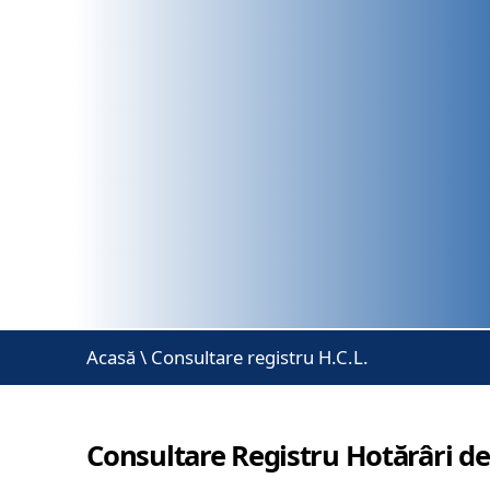
Acasă
\
Consultare registru H.C.L.
Consultare Registru Hotărâri de