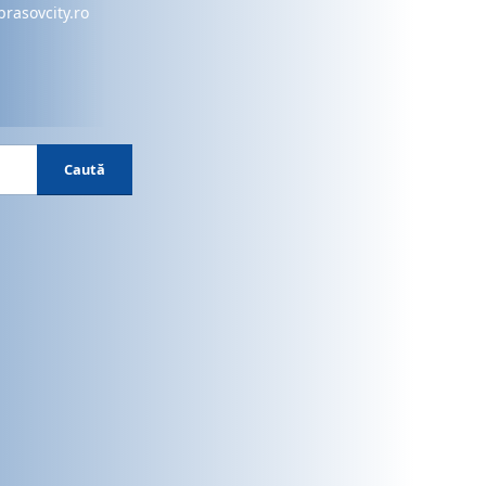
brasovcity.ro
Caută