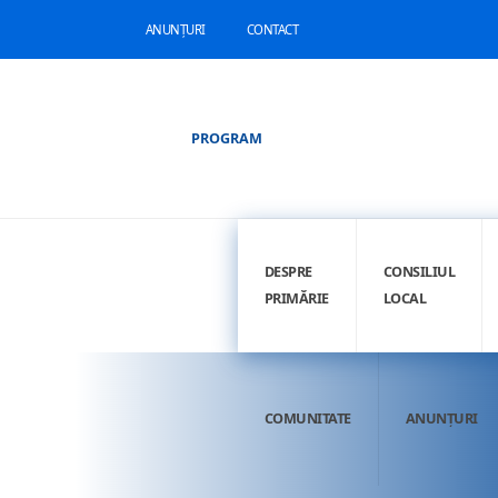
ANUNȚURI
CONTACT
PROGRAM
DESPRE
CONSILIUL
PRIMĂRIE
LOCAL
COMUNITATE
ANUNȚURI