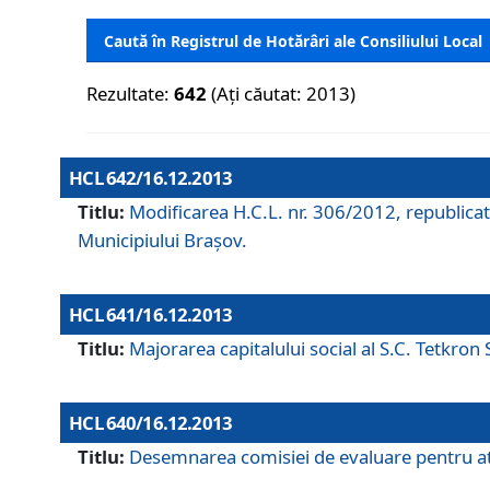
Caută în Registrul de Hotărâri ale Consiliului Local
Rezultate:
642
(Ați căutat: 2013)
HCL 642/16.12.2013
Titlu:
Modificarea H.C.L. nr. 306/2012, republicat
Municipiului Braşov.
HCL 641/16.12.2013
Titlu:
Majorarea capitalului social al S.C. Tetkron 
HCL 640/16.12.2013
Titlu:
Desemnarea comisiei de evaluare pentru atri