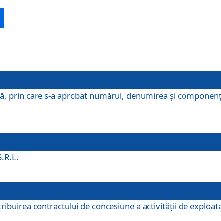
ă, prin care s-a aprobat numărul, denumirea şi componenţa C
S.R.L.
buirea contractului de concesiune a activităţii de exploatar