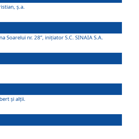
istian, ş.a.
a Soarelui nr. 28”, iniţiator S.C. SINAIA S.A.
rt şi alţii.