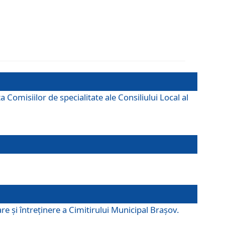
omisiilor de specialitate ale Consiliului Local al
e şi întreţinere a Cimitirului Municipal Braşov.