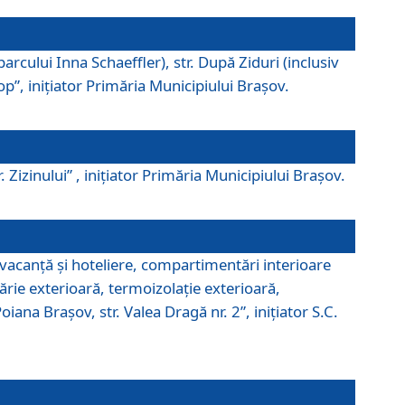
parcului Inna Schaeffler), str. După Ziduri (inclusiv
Pop”, iniţiator Primăria Municipiului Braşov.
. Zizinului” , iniţiator Primăria Municipiului Braşov.
 vacanţă şi hoteliere, compartimentări interioare
ărie exterioară, termoizolaţie exterioară,
ana Braşov, str. Valea Dragă nr. 2”, iniţiator S.C.