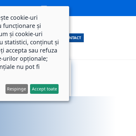
ește cookie-uri
 funcționare și
um și cookie-uri
CONTACT
statistici, conținut și
ți accepta sau refuza
e-urilor opționale;
nțiale nu pot fi
SERVICII
M.O.L.
PUBLICE
Respinge
Accept toate