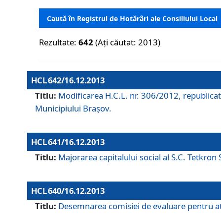
Caută în Registrul de Hotărâri ale Consiliului Local
Rezultate:
642
(Ați căutat: 2013)
HCL 642/16.12.2013
Titlu:
Modificarea H.C.L. nr. 306/2012, republicat
Municipiului Braşov.
HCL 641/16.12.2013
Titlu:
Majorarea capitalului social al S.C. Tetkron 
HCL 640/16.12.2013
Titlu:
Desemnarea comisiei de evaluare pentru atri