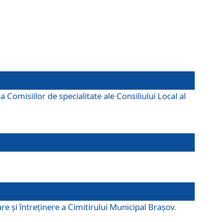
omisiilor de specialitate ale Consiliului Local al
e şi întreţinere a Cimitirului Municipal Braşov.