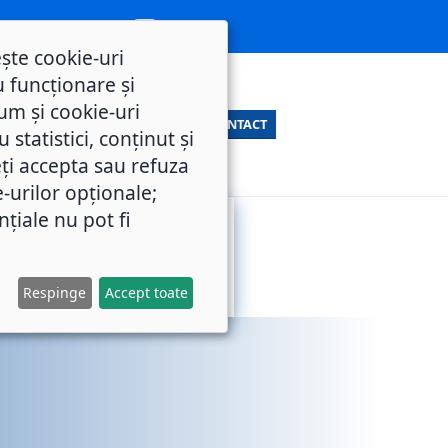
ește cookie-uri
 funcționare și
um și cookie-uri
CONTACT
statistici, conținut și
ți accepta sau refuza
e-urilor opționale;
nțiale nu pot fi
SERVICII
M.O.L.
PUBLICE
Respinge
Accept toate