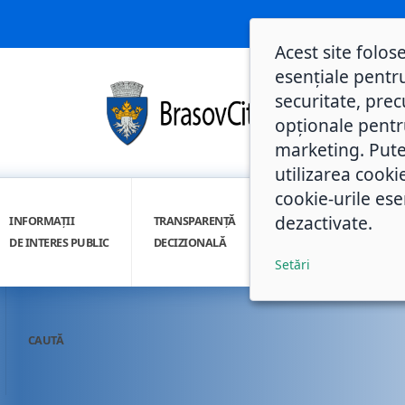
Acest site folos
esențiale pentru
securitate, prec
opționale pentru 
marketing. Pute
utilizarea cooki
cookie-urile ese
dezactivate.
INFORMAȚII
TRANSPARENȚĂ
INTEGRITATE
DE INTERES PUBLIC
DECIZIONALĂ
INSTITUȚIONALĂ
Setări
CAUTĂ