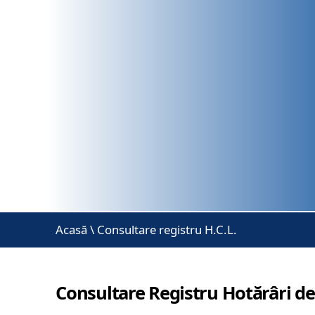
Acasă
\
Consultare registru H.C.L.
Consultare Registru Hotărâri de