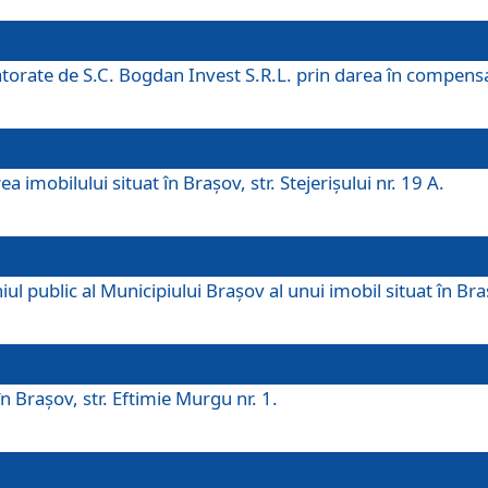
 datorate de S.C. Bogdan Invest S.R.L. prin darea în compens
 imobilului situat în Braşov, str. Stejerişului nr. 19 A.
 public al Municipiului Braşov al unui imobil situat în Braşo
 Braşov, str. Eftimie Murgu nr. 1.