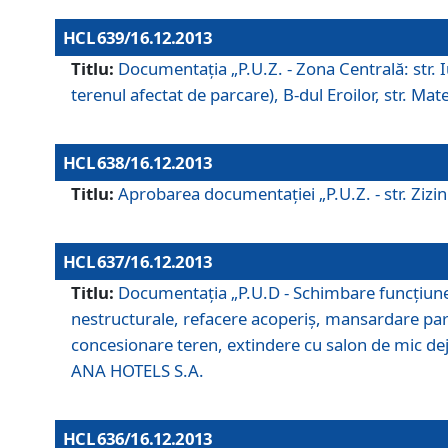
HCL 639/16.12.2013
Titlu:
Documentaţia „P.U.Z. - Zona Centrală: str. Iul
terenul afectat de parcare), B-dul Eroilor, str. Ma
HCL 638/16.12.2013
Titlu:
Aprobarea documentaţiei „P.U.Z. - str. Zizinul
HCL 637/16.12.2013
Titlu:
Documentaţia „P.U.D - Schimbare funcţiune c
nestructurale, refacere acoperiş, mansardare parţi
concesionare teren, extindere cu salon de mic dejun
ANA HOTELS S.A.
HCL 636/16.12.2013