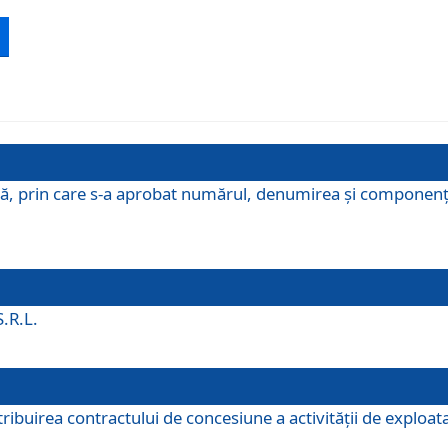
ă, prin care s-a aprobat numărul, denumirea şi componenţa C
S.R.L.
buirea contractului de concesiune a activităţii de exploatar