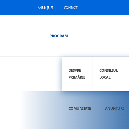
ANUNȚURI
CONTACT
PROGRAM
DESPRE
CONSILIUL
PRIMĂRIE
LOCAL
COMUNITATE
ANUNȚURI