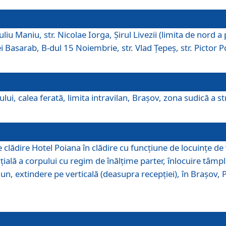
iu Maniu, str. Nicolae Iorga, Şirul Livezii (limita de nord a 
tei Basarab, B-dul 15 Noiembrie, str. Vlad Ţepeş, str. Pictor 
ui, calea ferată, limita intravilan, Braşov, zona sudică a str
lădire Hotel Poiana în clădire cu funcţiune de locuinţe de
ală a corpului cu regim de înălţime parter, înlocuire tâmpl
, extindere pe verticală (deasupra recepţiei), în Braşov, Poi