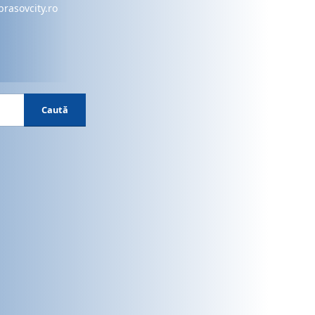
brasovcity.ro
Caută