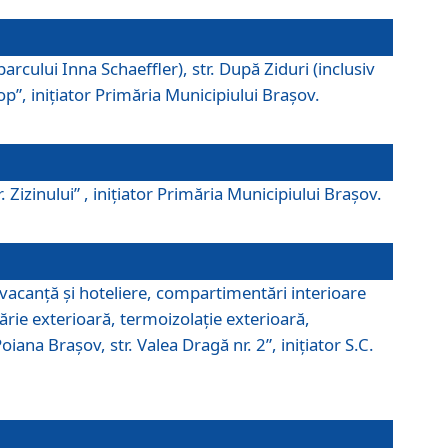
parcului Inna Schaeffler), str. După Ziduri (inclusiv
Pop”, iniţiator Primăria Municipiului Braşov.
. Zizinului” , iniţiator Primăria Municipiului Braşov.
 vacanţă şi hoteliere, compartimentări interioare
ărie exterioară, termoizolaţie exterioară,
ana Braşov, str. Valea Dragă nr. 2”, iniţiator S.C.