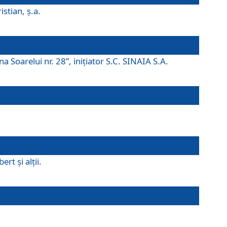
istian, ş.a.
a Soarelui nr. 28”, iniţiator S.C. SINAIA S.A.
rt şi alţii.