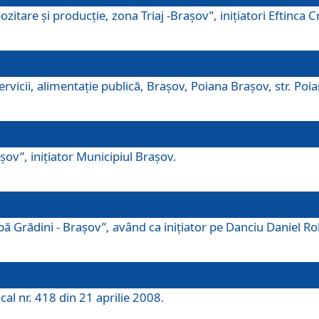
tare şi producţie, zona Triaj -Braşov”, iniţiatori Eftinca Cr
vicii, alimentaţie publică, Braşov, Poiana Braşov, str. Poian
ov”, iniţiator Municipiul Braşov.
 Grădini - Braşov”, având ca iniţiator pe Danciu Daniel Robe
cal nr. 418 din 21 aprilie 2008.