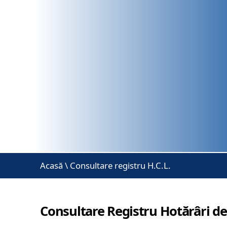
Acasă
\
Consultare registru H.C.L.
Consultare Registru Hotărâri de