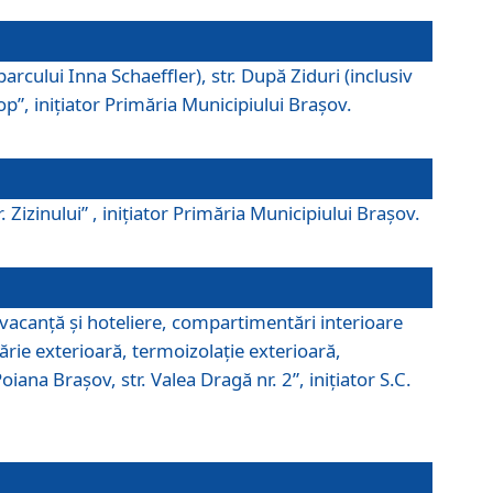
parcului Inna Schaeffler), str. După Ziduri (inclusiv
Pop”, iniţiator Primăria Municipiului Braşov.
. Zizinului” , iniţiator Primăria Municipiului Braşov.
 vacanţă şi hoteliere, compartimentări interioare
ărie exterioară, termoizolaţie exterioară,
ana Braşov, str. Valea Dragă nr. 2”, iniţiator S.C.