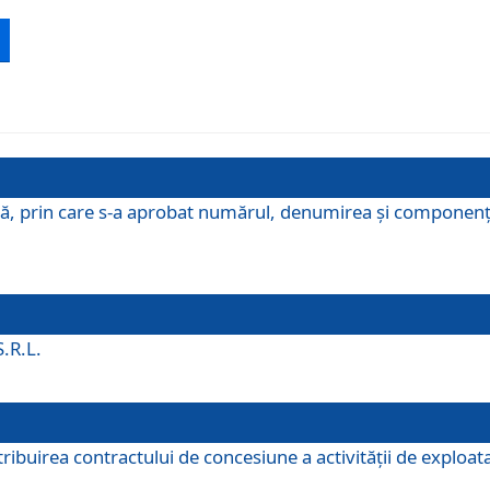
ă, prin care s-a aprobat numărul, denumirea şi componenţa C
S.R.L.
buirea contractului de concesiune a activităţii de exploatar