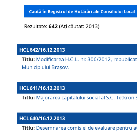
Caută în Registrul de Hotărâri ale Consiliului Local
Rezultate:
642
(Ați căutat: 2013)
HCL 642/16.12.2013
Titlu:
Modificarea H.C.L. nr. 306/2012, republicat
Municipiului Braşov.
HCL 641/16.12.2013
Titlu:
Majorarea capitalului social al S.C. Tetkron 
HCL 640/16.12.2013
Titlu:
Desemnarea comisiei de evaluare pentru atri