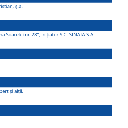
istian, ş.a.
a Soarelui nr. 28”, iniţiator S.C. SINAIA S.A.
rt şi alţii.