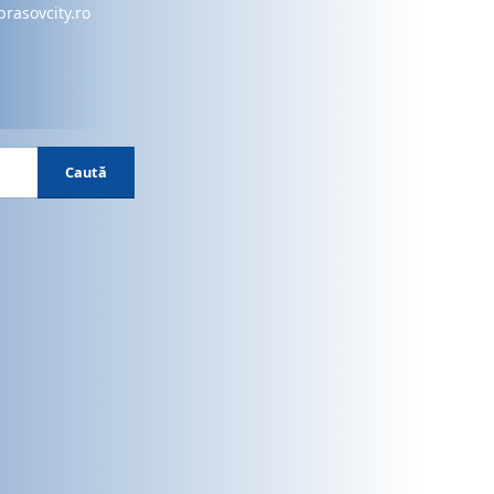
brasovcity.ro
Caută