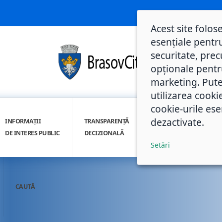
Acest site folos
esențiale pentru
securitate, prec
opționale pentru 
marketing. Pute
utilizarea cooki
cookie-urile ese
dezactivate.
INFORMAȚII
TRANSPARENȚĂ
INTEGRITATE
DE INTERES PUBLIC
DECIZIONALĂ
INSTITUȚIONALĂ
Setări
CAUTĂ