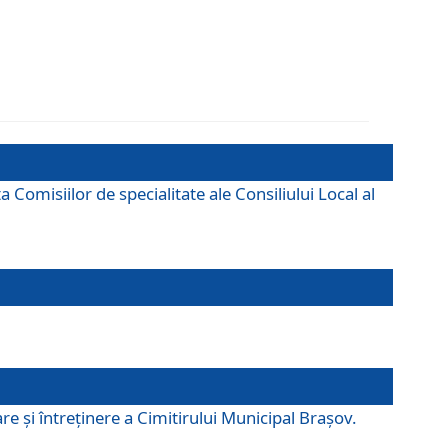
omisiilor de specialitate ale Consiliului Local al
e şi întreţinere a Cimitirului Municipal Braşov.