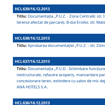
HCL 639/16.12.2013
Titlu:
Documentaţia „P.U.Z. - Zona Centrală: str. Iul
terenul afectat de parcare), B-dul Eroilor, str. Ma
HCL 638/16.12.2013
Titlu:
Aprobarea documentaţiei „P.U.Z. - str. Zizinul
HCL 637/16.12.2013
Titlu:
Documentaţia „P.U.D - Schimbare funcţiune c
nestructurale, refacere acoperiş, mansardare parţi
concesionare teren, extindere cu salon de mic dejun
ANA HOTELS S.A.
HCL 636/16.12.2013