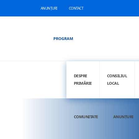
ANUNȚURI
CONTACT
PROGRAM
DESPRE
CONSILIUL
PRIMĂRIE
LOCAL
COMUNITATE
ANUNȚURI