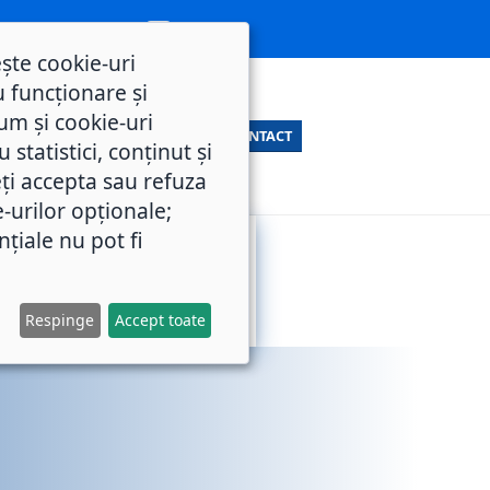
ește cookie-uri
 funcționare și
um și cookie-uri
CONTACT
statistici, conținut și
ți accepta sau refuza
e-urilor opționale;
nțiale nu pot fi
SERVICII
M.O.L.
PUBLICE
Respinge
Accept toate