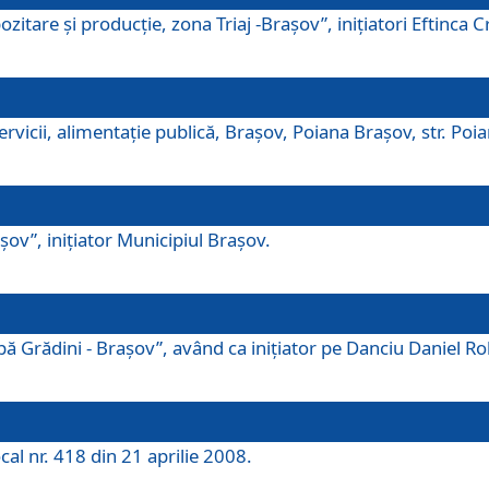
tare şi producţie, zona Triaj -Braşov”, iniţiatori Eftinca Cr
vicii, alimentaţie publică, Braşov, Poiana Braşov, str. Poian
ov”, iniţiator Municipiul Braşov.
 Grădini - Braşov”, având ca iniţiator pe Danciu Daniel Robe
cal nr. 418 din 21 aprilie 2008.