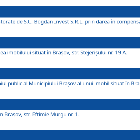
 datorate de S.C. Bogdan Invest S.R.L. prin darea în compens
 imobilului situat în Braşov, str. Stejerişului nr. 19 A.
 public al Municipiului Braşov al unui imobil situat în Braşo
 Braşov, str. Eftimie Murgu nr. 1.