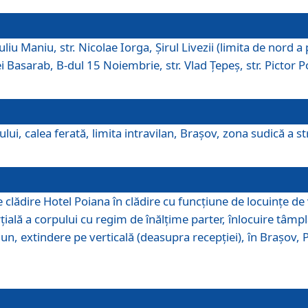
iu Maniu, str. Nicolae Iorga, Şirul Livezii (limita de nord a 
tei Basarab, B-dul 15 Noiembrie, str. Vlad Ţepeş, str. Pictor 
ui, calea ferată, limita intravilan, Braşov, zona sudică a str
lădire Hotel Poiana în clădire cu funcţiune de locuinţe de
ală a corpului cu regim de înălţime parter, înlocuire tâmpl
, extindere pe verticală (deasupra recepţiei), în Braşov, Poi