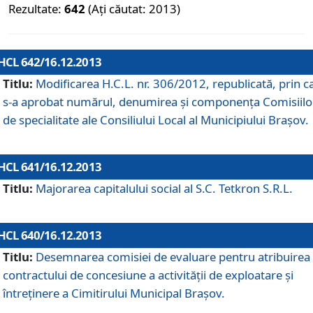
Rezultate:
642
(Ați căutat: 2013)
HCL 642/16.12.2013
Titlu:
Modificarea H.C.L. nr. 306/2012, republicată, prin c
s-a aprobat numărul, denumirea şi componenţa Comisiilo
de specialitate ale Consiliului Local al Municipiului Braşov.
HCL 641/16.12.2013
Titlu:
Majorarea capitalului social al S.C. Tetkron S.R.L.
HCL 640/16.12.2013
Titlu:
Desemnarea comisiei de evaluare pentru atribuirea
contractului de concesiune a activităţii de exploatare şi
întreţinere a Cimitirului Municipal Braşov.