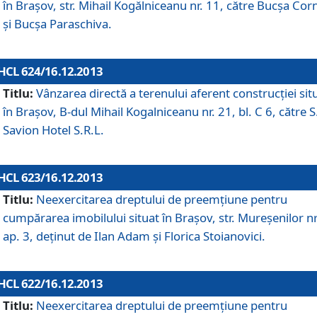
în Braşov, str. Mihail Kogălniceanu nr. 11, către Bucşa Cor
şi Bucşa Paraschiva.
HCL 624/16.12.2013
Titlu:
Vânzarea directă a terenului aferent construcţiei sit
în Braşov, B-dul Mihail Kogalniceanu nr. 21, bl. C 6, către S
Savion Hotel S.R.L.
HCL 623/16.12.2013
Titlu:
Neexercitarea dreptului de preemţiune pentru
cumpărarea imobilului situat în Braşov, str. Mureşenilor nr
ap. 3, deţinut de Ilan Adam şi Florica Stoianovici.
HCL 622/16.12.2013
Titlu:
Neexercitarea dreptului de preemţiune pentru