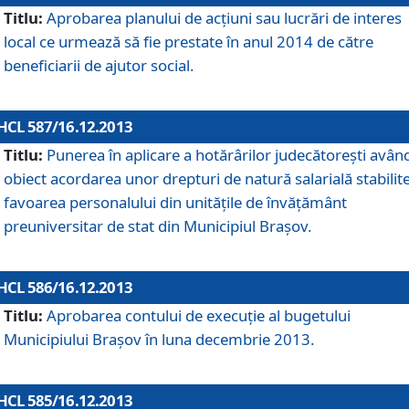
Titlu:
Aprobarea planului de acţiuni sau lucrări de interes
local ce urmează să fie prestate în anul 2014 de către
beneficiarii de ajutor social.
HCL 587/16.12.2013
Titlu:
Punerea în aplicare a hotărârilor judecătoreşti avân
obiect acordarea unor drepturi de natură salarială stabilite
favoarea personalului din unităţile de învăţământ
preuniversitar de stat din Municipiul Braşov.
HCL 586/16.12.2013
Titlu:
Aprobarea contului de execuţie al bugetului
Municipiului Braşov în luna decembrie 2013.
HCL 585/16.12.2013