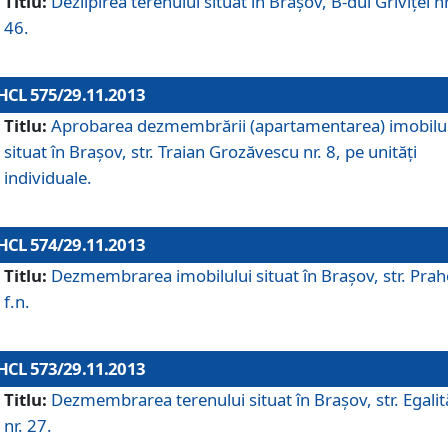
Titlu:
Dezlipirea terenului situat în Braşov, B-dul Griviţei nr
46.
HCL 575/29.11.2013
Titlu:
Aprobarea dezmembrării (apartamentarea) imobilu
situat în Braşov, str. Traian Grozăvescu nr. 8, pe unităţi
individuale.
HCL 574/29.11.2013
Titlu:
Dezmembrarea imobilului situat în Braşov, str. Pra
f.n.
HCL 573/29.11.2013
Titlu:
Dezmembrarea terenului situat în Braşov, str. Egalită
nr. 27.