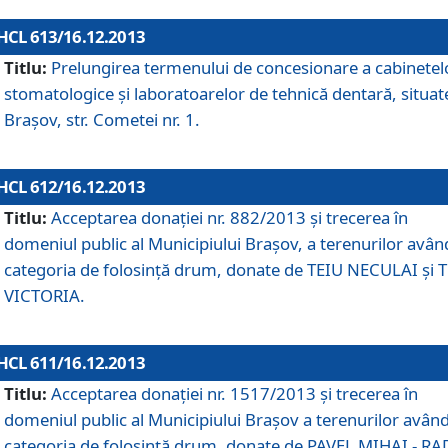
HCL 613/16.12.2013
Titlu:
Prelungirea termenului de concesionare a cabinetel
stomatologice şi laboratoarelor de tehnică dentară, situat
Braşov, str. Cometei nr. 1.
HCL 612/16.12.2013
Titlu:
Acceptarea donaţiei nr. 882/2013 şi trecerea în
domeniul public al Municipiului Braşov, a terenurilor avân
categoria de folosinţă drum, donate de TEIU NECULAI şi 
VICTORIA.
HCL 611/16.12.2013
Titlu:
Acceptarea donaţiei nr. 1517/2013 şi trecerea în
domeniul public al Municipiului Braşov a terenurilor avân
categoria de folosinţă drum, donate de PAVEL MIHAI - R