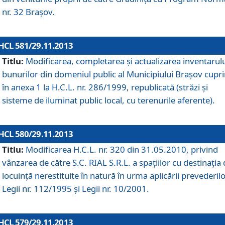
nr. 32 Braşov.
HCL 581/29.11.2013
Titlu:
Modificarea, completarea şi actualizarea inventarul
bunurilor din domeniul public al Municipiului Braşov cupr
în anexa 1 la H.C.L. nr. 286/1999, republicată (străzi şi
sisteme de iluminat public local, cu terenurile aferente).
HCL 580/29.11.2013
Titlu:
Modificarea H.C.L. nr. 320 din 31.05.2010, privind
vânzarea de către S.C. RIAL S.R.L. a spaţiilor cu destinaţia
locuinţă nerestituite în natură în urma aplicării prevederil
Legii nr. 112/1995 şi Legii nr. 10/2001.
HCL 579/29.11.2013