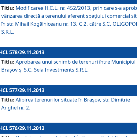
Titlu:
Modificarea H.C.L. nr. 452/2013, prin care s-a aprob
vânzarea directă a terenului aferent spaţiului comercial si
în str. Mihail Kogălniceanu nr. 13, C 2, către S.C. OLIGOPO
S.R.L.
HCL 578/29.11.2013
Titlu:
Aprobarea unui schimb de terenuri între Municipiul
Braşov şi S.C. Sela Investments S.R.L.
HCL 577/29.11.2013
Titlu:
Alipirea terenurilor situate în Braşov, str. Dimitrie
Anghel nr. 2.
HCL 576/29.11.2013