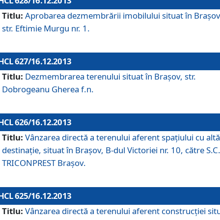
HCL 628/16.12.2013
Titlu:
Aprobarea dezmembrării imobilului situat în Braşov
str. Eftimie Murgu nr. 1.
HCL 627/16.12.2013
Titlu:
Dezmembrarea terenului situat în Braşov, str.
Dobrogeanu Gherea f.n.
HCL 626/16.12.2013
Titlu:
Vânzarea directă a terenului aferent spaţiului cu altă
destinaţie, situat în Braşov, B-dul Victoriei nr. 10, către S.C
TRICONPREST Braşov.
HCL 625/16.12.2013
Titlu:
Vânzarea directă a terenului aferent construcţiei sit