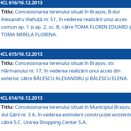
HCL 616/16.12.2013
Titlu:
Concesionarea terenului situat în Braşov, B-dul
Alexandru Vlahuţă nr. 51, în vederea realizării unui acces
comun ap. 1 şi ap. 2, sc. B, către TOMA FLORIN EDUARD ş
TOMA MIRELA FLORINA.
HCL 615/16.12.2013
Titlu:
Concesionarea terenului situat în Braşov, str.
Hărmanului nr. 17, în vederea realizării unui acces din
exterior, către BĂLESCU ALEXANDRU şi BĂLESCU ELENA.
HCL 614/16.12.2013
Titlu:
Concesionarea terenului situat în Municipiul Braşov,
dul Gării nr. 3 A, în vederea extinderii construcţiei existent
către S.C. Unirea Shopping Center S.A.