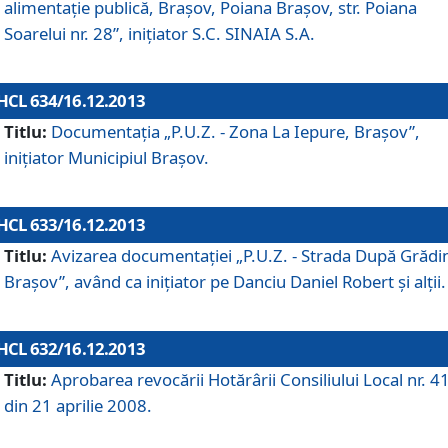
alimentaţie publică, Braşov, Poiana Braşov, str. Poiana
Soarelui nr. 28”, iniţiator S.C. SINAIA S.A.
HCL 634/16.12.2013
Titlu:
Documentaţia „P.U.Z. - Zona La Iepure, Braşov”,
iniţiator Municipiul Braşov.
HCL 633/16.12.2013
Titlu:
Avizarea documentaţiei „P.U.Z. - Strada După Grădin
Braşov”, având ca iniţiator pe Danciu Daniel Robert şi alţii.
HCL 632/16.12.2013
Titlu:
Aprobarea revocării Hotărârii Consiliului Local nr. 4
din 21 aprilie 2008.