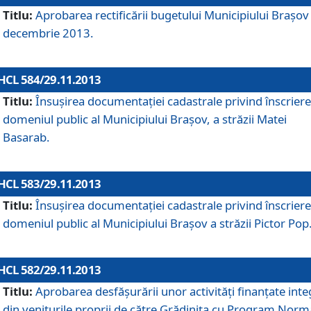
Titlu:
Aprobarea rectificării bugetului Municipiului Braşov 
decembrie 2013.
HCL 584/29.11.2013
Titlu:
Însuşirea documentaţiei cadastrale privind înscriere
domeniul public al Municipiului Braşov, a străzii Matei
Basarab.
HCL 583/29.11.2013
Titlu:
Însuşirea documentaţiei cadastrale privind înscriere
domeniul public al Municipiului Braşov a străzii Pictor Pop
HCL 582/29.11.2013
Titlu:
Aprobarea desfăşurării unor activităţi finanţate inte
din veniturile proprii de către Grădiniţa cu Program Norm