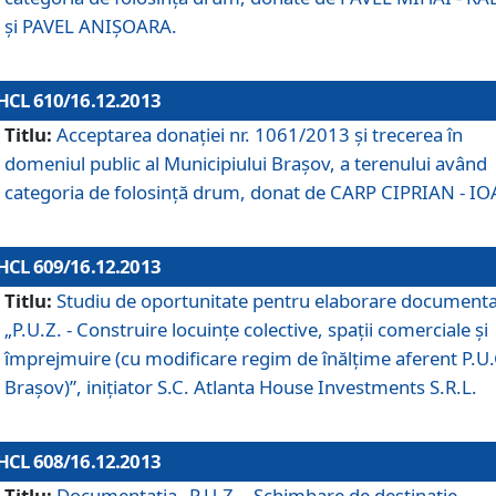
şi PAVEL ANIŞOARA.
HCL 610/16.12.2013
Titlu:
Acceptarea donaţiei nr. 1061/2013 şi trecerea în
domeniul public al Municipiului Braşov, a terenului având
categoria de folosinţă drum, donat de CARP CIPRIAN - IO
HCL 609/16.12.2013
Titlu:
Studiu de oportunitate pentru elaborare documenta
„P.U.Z. - Construire locuinţe colective, spaţii comerciale şi
împrejmuire (cu modificare regim de înălţime aferent P.U.
Braşov)”, iniţiator S.C. Atlanta House Investments S.R.L.
HCL 608/16.12.2013
Titlu:
Documentaţia „P.U.Z. - Schimbare de destinaţie,