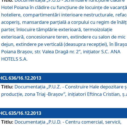
Hotel Poiana în clădire cu funcţiune de locuinţe de vacanţă
hoteliere, compartimentări interioare nestructurale, refa
acoperiş, mansardare parţială a corpului cu regim de înăl
parter, înlocuire tâmplărie exterioară, termoizolaţie
exterioară, concesionare teren, extindere cu salon de mic
dejun, extindere pe verticală (deasupra recepţiei), în Braşo
Poiana Braşov, str. Valea Dragă nr. 2”, iniţiator S.C. ANA
HOTELS S.A.
HCL 636/16.12.2013
Titlu:
Documentaţia „P.U.Z. - Construire Hale depozitare ş
producţie, zona Triaj -Braşov”, iniţiatori Eftinca Cristian, ş.
HCL 635/16.12.2013
Titlu:
Documentaţia „P.U.D. - Centru comercial, servicii,