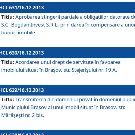
HCL 631/16.12.2013
Titlu:
Aprobarea stingerii parţiale a obligaţiilor datorate d
S.C. Bogdan Invest S.R.L. prin darea în compensare a uno
bunuri imobile.
HCL 630/16.12.2013
Titlu:
Acordarea unui drept de servitute în favoarea
imobilului situat în Braşov, str. Stejerişului nr. 19 A.
HCL 629/16.12.2013
Titlu:
Transmiterea din domeniul privat în domeniul public
Municipiului Braşov al unui imobil situat în Braşov, str.
Mărăşeşti nr. 2 bis.