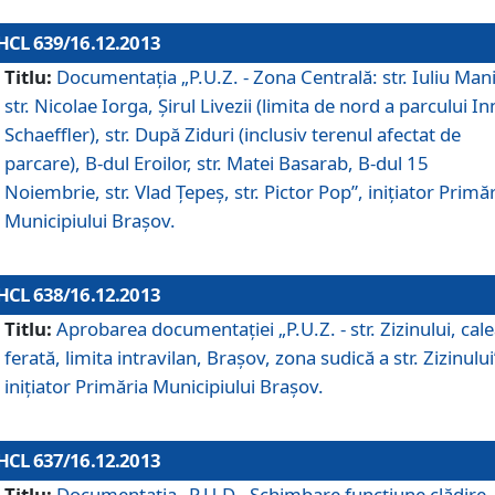
HCL 639/16.12.2013
Titlu:
Documentaţia „P.U.Z. - Zona Centrală: str. Iuliu Man
str. Nicolae Iorga, Şirul Livezii (limita de nord a parcului In
Schaeffler), str. După Ziduri (inclusiv terenul afectat de
parcare), B-dul Eroilor, str. Matei Basarab, B-dul 15
Noiembrie, str. Vlad Ţepeş, str. Pictor Pop”, iniţiator Primă
Municipiului Braşov.
HCL 638/16.12.2013
Titlu:
Aprobarea documentaţiei „P.U.Z. - str. Zizinului, cal
ferată, limita intravilan, Braşov, zona sudică a str. Zizinului
iniţiator Primăria Municipiului Braşov.
HCL 637/16.12.2013
Titlu:
Documentaţia „P.U.D - Schimbare funcţiune clădire