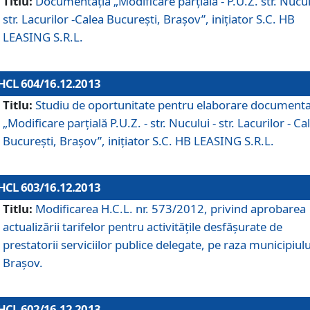
Titlu:
Documentaţia „Modificare parţială - P.U.Z. str. Nucul
str. Lacurilor -Calea Bucureşti, Braşov”, iniţiator S.C. HB
LEASING S.R.L.
HCL 604/16.12.2013
Titlu:
Studiu de oportunitate pentru elaborare documenta
„Modificare parţială P.U.Z. - str. Nucului - str. Lacurilor - Ca
Bucureşti, Braşov”, iniţiator S.C. HB LEASING S.R.L.
HCL 603/16.12.2013
Titlu:
Modificarea H.C.L. nr. 573/2012, privind aprobarea
actualizării tarifelor pentru activităţile desfăşurate de
prestatorii serviciilor publice delegate, pe raza municipiulu
Braşov.
HCL 602/16.12.2013