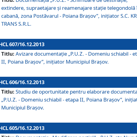
extindere, supraetajare şi reamenajare staţie telegondolă 
cabană, zona Postăvarul - Poiana Braşov”, iniţiator S.C. 
TRANS S.R.L.
HCL 607/16.12.2013
Titlu:
Avizare documentaţie „P.U.Z. - Domeniu schiabil - e
II, Poiana Braşov”, iniţiator Municipiul Braşov.
HCL 606/16.12.2013
Titlu:
Studiu de oportunitate pentru elaborare documenta
„P.U.Z. - Domeniu schiabil - etapa II, Poiana Braşov”, iniţia
Municipiul Braşov.
HCL 605/16.12.2013