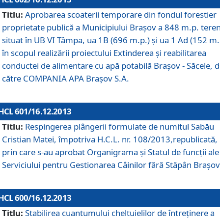
Titlu:
Aprobarea scoaterii temporare din fondul forestier
proprietate publică a Municipiului Braşov a 848 m.p. tere
situat în UB VI Tâmpa, ua 1B (696 m.p.) şi ua 1 Ad (152 m.
în scopul realizării proiectului Extinderea şi reabilitarea
conductei de alimentare cu apă potabilă Braşov - Săcele, 
către COMPANIA APA Braşov S.A.
HCL 601/16.12.2013
Titlu:
Respingerea plângerii formulate de numitul Sabău
Cristian Matei, împotriva H.C.L. nr. 108/2013,republicată,
prin care s-au aprobat Organigrama şi Statul de funcţii ale
Serviciului pentru Gestionarea Câinilor fără Stăpân Braşov
HCL 600/16.12.2013
Titlu:
Stabilirea cuantumului cheltuielilor de întreţinere a