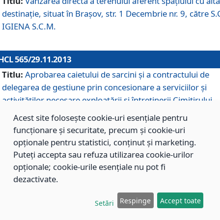
Titlu:
Vânzarea directă a terenului aferent spaţiului cu altă
destinaţie, situat în Braşov, str. 1 Decembrie nr. 9, către S.
IGIENA S.C.M.
HCL 565/29.11.2013
Titlu:
Aprobarea caietului de sarcini şi a contractului de
delegarea de gestiune prin concesionare a serviciilor şi
activităţilor necesare exploatării şi întreţinerii Cimitirului
Municipal Braşov situat în str. Dimitrie Anghel nr. 19.
Acest site folosește cookie-uri esențiale pentru
funcționare și securitate, precum și cookie-uri
opționale pentru statistici, conținut și marketing.
HCL 564/29.11.2013
Puteți accepta sau refuza utilizarea cookie-urilor
Titlu:
Completarea şi modificarea H.C.L. nr. 446/2013, pr
opționale; cookie-urile esențiale nu pot fi
care s-a aprobat studiul de fundamentare pentru
dezactivate.
concesionarea serviciilor de administrare a Cimitirului
Municipal Braşov.
Respinge
Accept toate
Setări