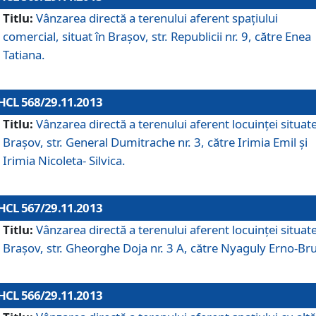
Titlu:
Vânzarea directă a terenului aferent spaţiului
comercial, situat în Braşov, str. Republicii nr. 9, către Enea
Tatiana.
HCL 568/29.11.2013
Titlu:
Vânzarea directă a terenului aferent locuinţei situate
Braşov, str. General Dumitrache nr. 3, către Irimia Emil şi
Irimia Nicoleta- Silvica.
HCL 567/29.11.2013
Titlu:
Vânzarea directă a terenului aferent locuinţei situate
Braşov, str. Gheorghe Doja nr. 3 A, către Nyaguly Erno-Br
HCL 566/29.11.2013