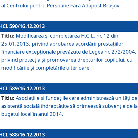
al Centrului pentru Persoane Fără Adăpost Braşov.
HCL 590/16.12.2013
Titlu:
Modificarea şi completarea H.C.L. nr. 12 din
25.01.2013, privind aprobarea acordării prestaţiilor
financiare excepţionale prevăzute de Legea nr. 272/2004,
privind protecţia şi promovarea drepturilor copilului, cu
modificările şi completările ulterioare.
HCL 589/16.12.2013
Titlu:
Asociaţiile şi fundaţiile care administrează unităţi de
asistenţă socială îndreptăţite să primească subvenţie de la
bugetul local în anul 2014.
HCL 588/16.12.2013