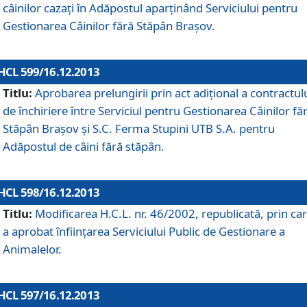
câinilor cazaţi în Adăpostul aparţinând Serviciului pentru
Gestionarea Câinilor fără Stăpân Braşov.
HCL 599/16.12.2013
Titlu:
Aprobarea prelungirii prin act adiţional a contractul
de închiriere între Serviciul pentru Gestionarea Câinilor fă
Stăpân Braşov şi S.C. Ferma Stupini UTB S.A. pentru
Adăpostul de câini fără stăpân.
HCL 598/16.12.2013
Titlu:
Modificarea H.C.L. nr. 46/2002, republicată, prin car
a aprobat înfiinţarea Serviciului Public de Gestionare a
Animalelor.
HCL 597/16.12.2013