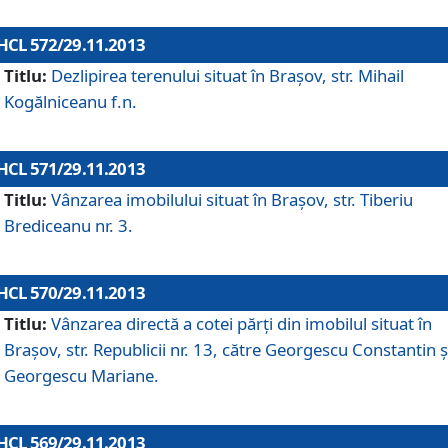
HCL 572/29.11.2013
Titlu:
Dezlipirea terenului situat în Braşov, str. Mihail
Kogălniceanu f.n.
HCL 571/29.11.2013
Titlu:
Vânzarea imobilului situat în Braşov, str. Tiberiu
Brediceanu nr. 3.
HCL 570/29.11.2013
Titlu:
Vânzarea directă a cotei părţi din imobilul situat în
Braşov, str. Republicii nr. 13, către Georgescu Constantin ş
Georgescu Mariane.
HCL 569/29.11.2013