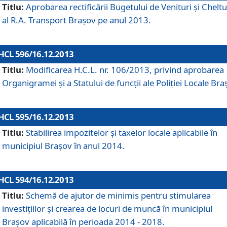
Titlu:
Aprobarea rectificării Bugetului de Venituri şi Cheltui
al R.A. Transport Braşov pe anul 2013.
HCL 596/16.12.2013
Titlu:
Modificarea H.C.L. nr. 106/2013, privind aprobarea
Organigramei şi a Statului de funcţii ale Poliţiei Locale Bra
HCL 595/16.12.2013
Titlu:
Stabilirea impozitelor şi taxelor locale aplicabile în
municipiul Braşov în anul 2014.
HCL 594/16.12.2013
Titlu:
Schemă de ajutor de minimis pentru stimularea
investiţiilor şi crearea de locuri de muncă în municipiul
Braşov aplicabilă în perioada 2014 - 2018.