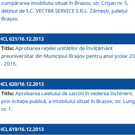
cumpărarea imobilului situat în Braşov, str. Crişan nr. 5,
deţinut de S.C. VECTRA SERVICE S.R.L. Zărneşti, judeţul
Braşov.
HCL 621/16.12.2013
Titlu:
Aprobarea reţelei unităţilor de învăţământ
preuniversitar din Municipiul Braşov pentru anul şcolar 2
- 2015.
HCL 620/16.12.2013
Titlu:
Aprobarea caietului de sarcini în vederea închirierii,
prin licitaţie publică, a imobilului situat în Braşov, str. Lun
nr. 1.
HCL 619/16.12.2013