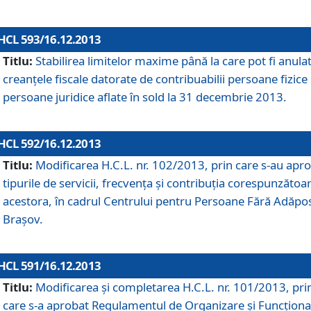
HCL 593/16.12.2013
Titlu:
Stabilirea limitelor maxime până la care pot fi anula
creanţele fiscale datorate de contribuabilii persoane fizice 
persoane juridice aflate în sold la 31 decembrie 2013.
HCL 592/16.12.2013
Titlu:
Modificarea H.C.L. nr. 102/2013, prin care s-au apr
tipurile de servicii, frecvenţa şi contribuţia corespunzătoa
acestora, în cadrul Centrului pentru Persoane Fără Adăpo
Braşov.
HCL 591/16.12.2013
Titlu:
Modificarea şi completarea H.C.L. nr. 101/2013, pri
care s-a aprobat Regulamentul de Organizare şi Funcţion