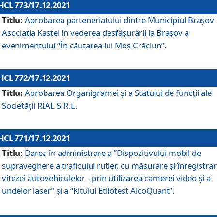
HCL 773/17.12.2021
Titlu:
Aprobarea parteneriatului dintre Municipiul Brașov 
Asociatia Kastel în vederea desfăşurării la Brașov a
evenimentului “În căutarea lui Moș Crăciun”.
HCL 772/17.12.2021
Titlu:
Aprobarea Organigramei şi a Statului de funcţii ale
Societăţii RIAL S.R.L.
HCL 771/17.12.2021
Titlu:
Darea în administrare a ”Dispozitivului mobil de
supraveghere a traficului rutier, cu măsurare și înregistrar
vitezei autovehiculelor - prin utilizarea camerei video și a
undelor laser” și a “Kitului Etilotest AlcoQuant”.