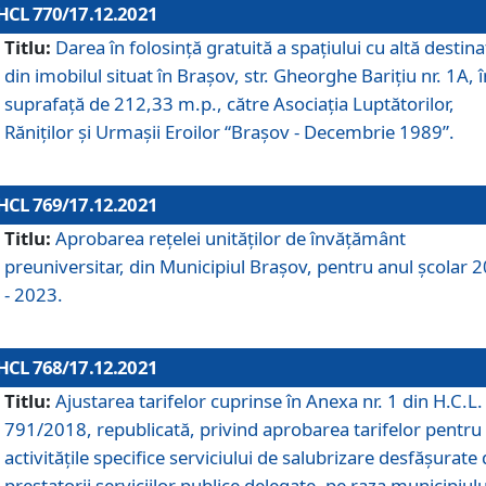
HCL 770/17.12.2021
Titlu:
Darea în folosinţă gratuită a spaţiului cu altă destina
din imobilul situat în Braşov, str. Gheorghe Bariţiu nr. 1A, î
suprafaţă de 212,33 m.p., către Asociaţia Luptătorilor,
Răniţilor şi Urmaşii Eroilor “Braşov - Decembrie 1989”.
HCL 769/17.12.2021
Titlu:
Aprobarea reţelei unităţilor de învăţământ
preuniversitar, din Municipiul Braşov, pentru anul şcolar 
- 2023.
HCL 768/17.12.2021
Titlu:
Ajustarea tarifelor cuprinse în Anexa nr. 1 din H.C.L. 
791/2018, republicată, privind aprobarea tarifelor pentru
activităţile specifice serviciului de salubrizare desfăşurate
prestatorii serviciilor publice delegate, pe raza municipiulu