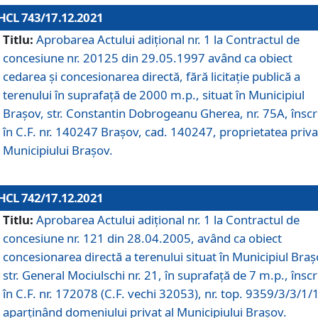
HCL 743/17.12.2021
Titlu:
Aprobarea Actului adiţional nr. 1 la Contractul de
concesiune nr. 20125 din 29.05.1997 având ca obiect
cedarea și concesionarea directă, fără licitație publică a
terenului în suprafață de 2000 m.p., situat în Municipiul
Brașov, str. Constantin Dobrogeanu Gherea, nr. 75A, înscr
în C.F. nr. 140247 Brașov, cad. 140247, proprietatea priva
Municipiului Brașov.
HCL 742/17.12.2021
Titlu:
Aprobarea Actului adiţional nr. 1 la Contractul de
concesiune nr. 121 din 28.04.2005, având ca obiect
concesionarea directă a terenului situat în Municipiul Braș
str. General Mociulschi nr. 21, în suprafață de 7 m.p., înscr
în C.F. nr. 172078 (C.F. vechi 32053), nr. top. 9359/3/3/1/
aparținând domeniului privat al Municipiului Brașov.