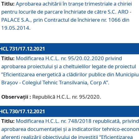
Titlu:
Aprobarea achitării în tranșe trimestriale a chiriei
pentru locurile de parcare închiriate de către S.C. ARO -
PALACE S.A., prin Contractul de închiriere nr. 1066 din
19.05.2014.
HCL 731/17.12.2021
Titlu:
Modificarea H.C.L. nr. 95/20.02.2020 privind
aprobarea proiectului și a cheltuielilor legate de proiectul
”Eficientizarea energetică a clădirilor publice din Municipiu
Brașov - Colegiul Tehnic Transilvania, Corp A”.
Observații :
Republică H.C.L. nr. 95/2020.
HCL 730/17.12.2021
Titlu:
Modificarea H.C.L. nr. 748/2018 republicată, privind
aprobarea documentației și a indicatorilor tehnico-econom
aferenți realizării obiectivului de investiții “Eficientizarea