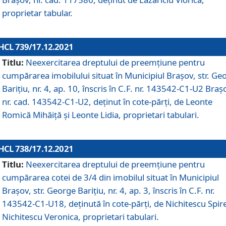
proprietar tabular.
HCL 739/17.12.2021
Titlu:
Neexercitarea dreptului de preemţiune pentru
cumpărarea imobilului situat în Municipiul Braşov, str. Ge
Barițiu, nr. 4, ap. 10, înscris în C.F. nr. 143542-C1-U2 Braș
nr. cad. 143542-C1-U2, deținut în cote-părți, de Leonte
Romică Mihăiță și Leonte Lidia, proprietari tabulari.
HCL 738/17.12.2021
Titlu:
Neexercitarea dreptului de preemţiune pentru
cumpărarea cotei de 3/4 din imobilul situat în Municipiul
Braşov, str. George Barițiu, nr. 4, ap. 3, înscris în C.F. nr.
143542-C1-U18, deținută în cote-părți, de Nichitescu Spire
Nichitescu Veronica, proprietari tabulari.