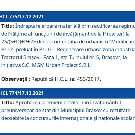
HCL 775/17.12.2021
Titlu:
Îndreptare eroare materială prin rectificarea regimu
de înălţime al funcţiunii de învăţământ de la P (parter) la
2S/(S+D)+P+2E din documentaţia de urbanism “Modificar
P.U.Z. preluat în P.U.G. - Regenerare urbană zona industria
Tractorul Braşov - Faza 1, str. Turnului nr. 5, Braşov”, la
iniţiativa S.C. MGM Urban Proiect S.R.L.
Observații :
Republică H.C.L. nr. 453/2017.
HCL 774/17.12.2021
Titlu:
Aprobarea premierii elevilor din învățământul
preuniversitar de stat din Municipiul Brașov cu rezultate
deosebite la concursurile internaționale și naționale școlar