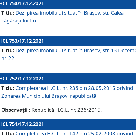
HCL 754/17.12.2021
Titlu:
Dezlipirea imobilului situat în Brașov, str. Calea
Făgărașului f.n.
HCL 753/17.12.2021
Titlu:
Dezlipirea imobilului situat în Brașov, str. 13 Decem
nr. 22.
HCL 752/17.12.2021
Titlu:
Completarea H.C.L. nr. 236 din 28.05.2015 privind
Zonarea Municipiului Braşov, republicată.
Observații :
Republică H.C.L. nr. 236/2015.
HCL 751/17.12.2021
Titlu:
Completarea H.C.L. nr. 142 din 25.02.2008 privind