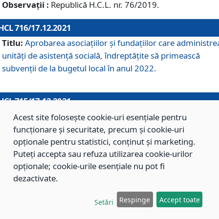
Observații :
Republică H.C.L. nr. 76/2019.
HCL 716/17.12.2021
Titlu:
Aprobarea asociaţiilor şi fundaţiilor care administre
unităţi de asistenţă socială, îndreptăţite să primească
subvenţii de la bugetul local în anul 2022.
HCL 715/17.12.2021
Titlu:
Aprobarea Planului de acţiuni sau lucrări de interes
Acest site folosește cookie-uri esențiale pentru
local pentru anul 2022.
funcționare și securitate, precum și cookie-uri
opționale pentru statistici, conținut și marketing.
Puteți accepta sau refuza utilizarea cookie-urilor
HCL 714/17.12.2021
opționale; cookie-urile esențiale nu pot fi
Titlu:
Modificarea Anexei la H.C.L. nr. 709/2020 privind
dezactivate.
aprobarea Regulamentului de Organizare şi Funcţionare a
Respinge
Accept toate
Direcţiei de Asistenţă Socială Braşov.
Setări