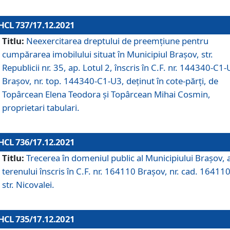
HCL 737/17.12.2021
Titlu:
Neexercitarea dreptului de preemţiune pentru
cumpărarea imobilului situat în Municipiul Braşov, str.
Republicii nr. 35, ap. Lotul 2, înscris în C.F. nr. 144340-C1
Brașov, nr. top. 144340-C1-U3, deținut în cote-părți, de
Topârcean Elena Teodora și Topârcean Mihai Cosmin,
proprietari tabulari.
HCL 736/17.12.2021
Titlu:
Trecerea în domeniul public al Municipiului Braşov, 
terenului înscris în C.F. nr. 164110 Brașov, nr. cad. 164110
str. Nicovalei.
HCL 735/17.12.2021