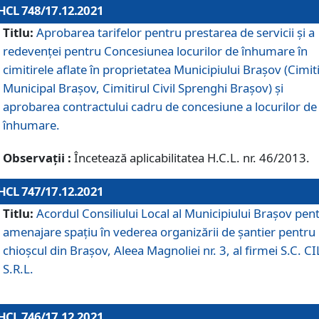
HCL 748/17.12.2021
Titlu:
Aprobarea tarifelor pentru prestarea de servicii şi a
redevenţei pentru Concesiunea locurilor de înhumare în
cimitirele aflate în proprietatea Municipiului Braşov (Cimit
Municipal Braşov, Cimitirul Civil Sprenghi Braşov) şi
aprobarea contractului cadru de concesiune a locurilor de
înhumare.
Observații :
Încetează aplicabilitatea H.C.L. nr. 46/2013.
HCL 747/17.12.2021
Titlu:
Acordul Consiliului Local al Municipiului Braşov pen
amenajare spațiu în vederea organizării de șantier pentru
chioșcul din Brașov, Aleea Magnoliei nr. 3, al firmei S.C. C
S.R.L.
HCL 746/17.12.2021