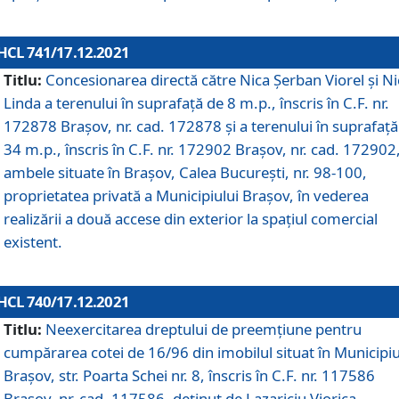
HCL 741/17.12.2021
Titlu:
Concesionarea directă către Nica Șerban Viorel și Ni
Linda a terenului în suprafață de 8 m.p., înscris în C.F. nr.
172878 Brașov, nr. cad. 172878 și a terenului în suprafață
34 m.p., înscris în C.F. nr. 172902 Brașov, nr. cad. 172902
ambele situate în Brașov, Calea București, nr. 98-100,
proprietatea privată a Municipiului Brașov, în vederea
realizării a două accese din exterior la spațiul comercial
existent.
HCL 740/17.12.2021
Titlu:
Neexercitarea dreptului de preemţiune pentru
cumpărarea cotei de 16/96 din imobilul situat în Municipiu
Braşov, str. Poarta Schei nr. 8, înscris în C.F. nr. 117586
Brașov, nr. cad. 117586, deținut de Lazariciu Viorica,