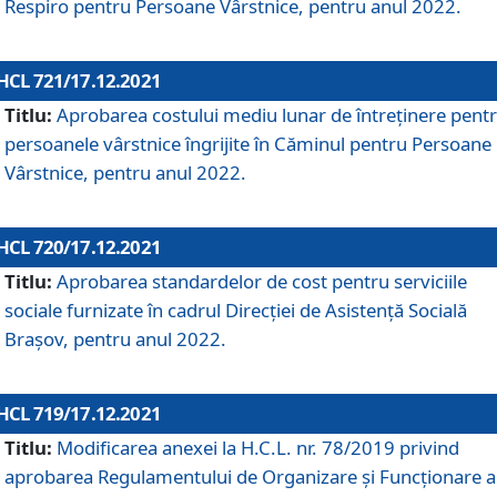
Respiro pentru Persoane Vârstnice, pentru anul 2022.
HCL 721/17.12.2021
Titlu:
Aprobarea costului mediu lunar de întreţinere pent
persoanele vârstnice îngrijite în Căminul pentru Persoane
Vârstnice, pentru anul 2022.
HCL 720/17.12.2021
Titlu:
Aprobarea standardelor de cost pentru serviciile
sociale furnizate în cadrul Direcției de Asistență Socială
Brașov, pentru anul 2022.
HCL 719/17.12.2021
Titlu:
Modificarea anexei la H.C.L. nr. 78/2019 privind
aprobarea Regulamentului de Organizare și Funcționare a