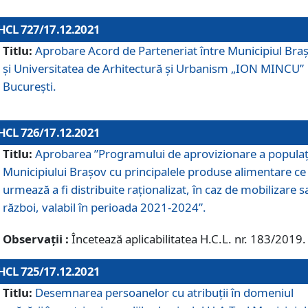
HCL 727/17.12.2021
Titlu:
Aprobare Acord de Parteneriat între Municipiul Bra
și Universitatea de Arhitectură și Urbanism „ION MINCU”
București.
HCL 726/17.12.2021
Titlu:
Aprobarea ”Programului de aprovizionare a populaț
Municipiului Braşov cu principalele produse alimentare ce
urmează a fi distribuite raționalizat, în caz de mobilizare s
război, valabil în perioada 2021-2024”.
Observații :
Încetează aplicabilitatea H.C.L. nr. 183/2019.
HCL 725/17.12.2021
Titlu:
Desemnarea persoanelor cu atribuții în domeniul