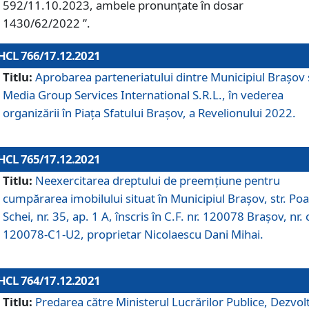
592/11.10.2023, ambele pronunțate în dosar
1430/62/2022 ”.
HCL 766/17.12.2021
Titlu:
Aprobarea parteneriatului dintre Municipiul Brașov 
Media Group Services International S.R.L., în vederea
organizării în Piața Sfatului Brașov, a Revelionului 2022.
HCL 765/17.12.2021
Titlu:
Neexercitarea dreptului de preemţiune pentru
cumpărarea imobilului situat în Municipiul Braşov, str. Poa
Schei, nr. 35, ap. 1 A, înscris în C.F. nr. 120078 Brașov, nr. 
120078-C1-U2, proprietar Nicolaescu Dani Mihai.
HCL 764/17.12.2021
Titlu:
Predarea către Ministerul Lucrărilor Publice, Dezvolt