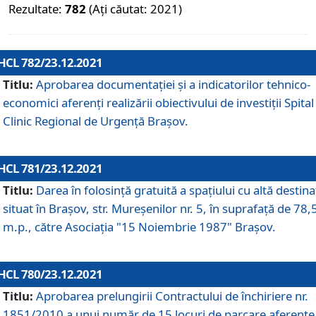
Rezultate:
782
(Ați căutat: 2021)
HCL 782/23.12.2021
Titlu:
Aprobarea documentației și a indicatorilor tehnico-
economici aferenți realizării obiectivului de investiții Spital
Clinic Regional de Urgență Brașov.
HCL 781/23.12.2021
Titlu:
Darea în folosinţă gratuită a spaţiului cu altă destina
situat în Braşov, str. Mureşenilor nr. 5, în suprafaţă de 78,
m.p., către Asociaţia "15 Noiembrie 1987" Braşov.
HCL 780/23.12.2021
Titlu:
Aprobarea prelungirii Contractului de închiriere nr.
1851/2010 a unui număr de 15 locuri de parcare aferente