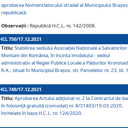
aprobarea Nomenclatorului stradal al Municipiului Braşov
republicată.
Observații :
Republică H.C.L. nr. 142/2008.
HCL 750/17.12.2021
Titlu:
Stabilirea sediului Asociației Naționale a Salvatorilor
Montani din România, în incinta imobilului - sediul
administrativ al Regiei Publice Locale a Pădurilor Kronstad
R.A., situat în Municipiul Braşov, str. Panselelor nr. 23, bl. 
HCL 749/17.12.2021
Titlu:
Aprobarea Actului adițional nr. 2 la Contractul de da
în folosință gratuită (comodat) nr. 8/31403/19.03.2020,
încheiate în baza H.C.L. nr. 124/2020.