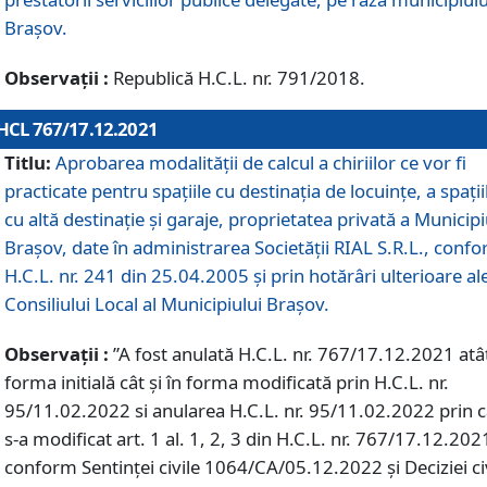
Braşov.
Observații :
Republică H.C.L. nr. 791/2018.
HCL 767/17.12.2021
Titlu:
Aprobarea modalității de calcul a chiriilor ce vor fi
practicate pentru spaţiile cu destinaţia de locuinţe, a spaţii
cu altă destinaţie şi garaje, proprietatea privată a Municipi
Braşov, date în administrarea Societăţii RIAL S.R.L., conf
H.C.L. nr. 241 din 25.04.2005 și prin hotărâri ulterioare al
Consiliului Local al Municipiului Braşov.
Observații :
”A fost anulată H.C.L. nr. 767/17.12.2021 atât
forma initială cât și în forma modificată prin H.C.L. nr.
95/11.02.2022 si anularea H.C.L. nr. 95/11.02.2022 prin 
s-a modificat art. 1 al. 1, 2, 3 din H.C.L. nr. 767/17.12.202
conform Sentinței civile 1064/CA/05.12.2022 și Deciziei ci