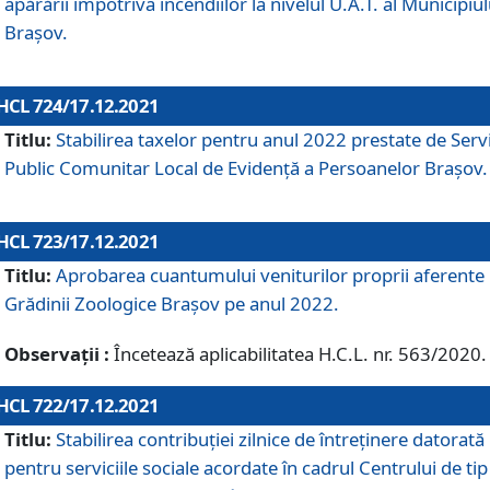
apărării împotriva incendiilor la nivelul U.A.T. al Municipiul
Brașov.
HCL 724/17.12.2021
Titlu:
Stabilirea taxelor pentru anul 2022 prestate de Servi
Public Comunitar Local de Evidență a Persoanelor Braşov.
HCL 723/17.12.2021
Titlu:
Aprobarea cuantumului veniturilor proprii aferente
Grădinii Zoologice Braşov pe anul 2022.
Observații :
Încetează aplicabilitatea H.C.L. nr. 563/2020.
HCL 722/17.12.2021
Titlu:
Stabilirea contribuţiei zilnice de întreținere datorată
pentru serviciile sociale acordate în cadrul Centrului de tip