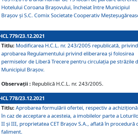
Hotelului Coroana Brașovului, încheiat între Municipiul
Braşov şi S.C. Comix Societate Cooperativ Meșteșugăreas
HCL 779/23.12.2021
Titlu:
Modificarea H.C.L. nr. 243/2005 republicată, privind
aprobarea Regulamentului privind eliberarea şi folosirea
permiselor de Liberă Trecere pentru circulația pe străzile 
Municipiul Braşov.
Observații :
Republică H.C.L. nr. 243/2005.
HCL 778/23.12.2021
Titlu:
Aprobarea formulării ofertei, respectiv a achiziționăr
în caz de acceptare a acesteia, a imobilelor parte a Loturilo
II și III, proprietatea CET Brașov S.A., aflată în procedură 
faliment.