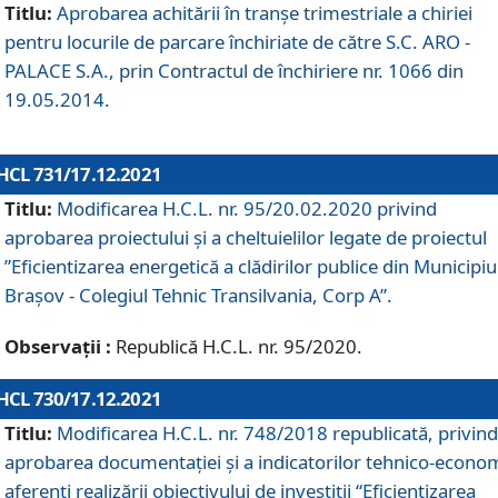
Titlu:
Aprobarea achitării în tranșe trimestriale a chiriei
pentru locurile de parcare închiriate de către S.C. ARO -
PALACE S.A., prin Contractul de închiriere nr. 1066 din
19.05.2014.
HCL 731/17.12.2021
Titlu:
Modificarea H.C.L. nr. 95/20.02.2020 privind
aprobarea proiectului și a cheltuielilor legate de proiectul
”Eficientizarea energetică a clădirilor publice din Municipiu
Brașov - Colegiul Tehnic Transilvania, Corp A”.
Observații :
Republică H.C.L. nr. 95/2020.
HCL 730/17.12.2021
Titlu:
Modificarea H.C.L. nr. 748/2018 republicată, privind
aprobarea documentației și a indicatorilor tehnico-econom
aferenți realizării obiectivului de investiții “Eficientizarea