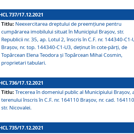
HCL 737/17.12.2021
Titlu:
Neexercitarea dreptului de preemţiune pentru
cumpărarea imobilului situat în Municipiul Braşov, str.
Republicii nr. 35, ap. Lotul 2, înscris în C.F. nr. 144340-C1
Brașov, nr. top. 144340-C1-U3, deținut în cote-părți, de
Topârcean Elena Teodora și Topârcean Mihai Cosmin,
proprietari tabulari.
HCL 736/17.12.2021
Titlu:
Trecerea în domeniul public al Municipiului Braşov, 
terenului înscris în C.F. nr. 164110 Brașov, nr. cad. 164110
str. Nicovalei.
HCL 735/17.12.2021