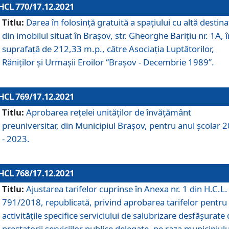
HCL 770/17.12.2021
Titlu:
Darea în folosinţă gratuită a spaţiului cu altă destina
din imobilul situat în Braşov, str. Gheorghe Bariţiu nr. 1A, î
suprafaţă de 212,33 m.p., către Asociaţia Luptătorilor,
Răniţilor şi Urmaşii Eroilor “Braşov - Decembrie 1989”.
HCL 769/17.12.2021
Titlu:
Aprobarea reţelei unităţilor de învăţământ
preuniversitar, din Municipiul Braşov, pentru anul şcolar 
- 2023.
HCL 768/17.12.2021
Titlu:
Ajustarea tarifelor cuprinse în Anexa nr. 1 din H.C.L. 
791/2018, republicată, privind aprobarea tarifelor pentru
activităţile specifice serviciului de salubrizare desfăşurate
prestatorii serviciilor publice delegate, pe raza municipiulu