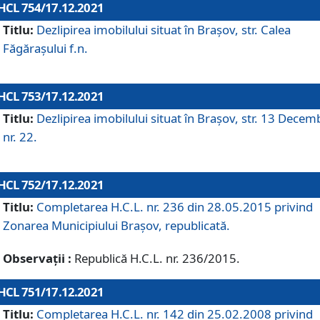
HCL 754/17.12.2021
Titlu:
Dezlipirea imobilului situat în Brașov, str. Calea
Făgărașului f.n.
HCL 753/17.12.2021
Titlu:
Dezlipirea imobilului situat în Brașov, str. 13 Decem
nr. 22.
HCL 752/17.12.2021
Titlu:
Completarea H.C.L. nr. 236 din 28.05.2015 privind
Zonarea Municipiului Braşov, republicată.
Observații :
Republică H.C.L. nr. 236/2015.
HCL 751/17.12.2021
Titlu:
Completarea H.C.L. nr. 142 din 25.02.2008 privind