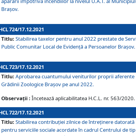
apărării împotriva incendiilor la nivelul U.A.T. al Municipiul
Brașov.
HCL 724/17.12.2021
Titlu:
Stabilirea taxelor pentru anul 2022 prestate de Servi
Public Comunitar Local de Evidență a Persoanelor Braşov.
HCL 723/17.12.2021
Titlu:
Aprobarea cuantumului veniturilor proprii aferente
Grădinii Zoologice Braşov pe anul 2022.
Observații :
Încetează aplicabilitatea H.C.L. nr. 563/2020.
HCL 722/17.12.2021
Titlu:
Stabilirea contribuţiei zilnice de întreținere datorată
pentru serviciile sociale acordate în cadrul Centrului de tip