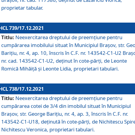
proprietar tabular.
HCL 739/17.12.2021
Titlu:
Neexercitarea dreptului de preemţiune pentru
cumpărarea imobilului situat în Municipiul Braşov, str. Ge
Barițiu, nr. 4, ap. 10, înscris în C.F. nr. 143542-C1-U2 Braș
nr. cad. 143542-C1-U2, deținut în cote-părți, de Leonte
Romică Mihăiță și Leonte Lidia, proprietari tabulari.
HCL 738/17.12.2021
Titlu:
Neexercitarea dreptului de preemţiune pentru
cumpărarea cotei de 3/4 din imobilul situat în Municipiul
Braşov, str. George Barițiu, nr. 4, ap. 3, înscris în C.F. nr.
143542-C1-U18, deținută în cote-părți, de Nichitescu Spire
Nichitescu Veronica, proprietari tabulari.