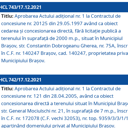
HCL 743/17.12.2021
Titlu:
Aprobarea Actului adiţional nr. 1 la Contractul de
concesiune nr. 20125 din 29.05.1997 având ca obiect
cedarea și concesionarea directă, fără licitație publică a
terenului în suprafață de 2000 m.p., situat în Municipiul
Brașov, str. Constantin Dobrogeanu Gherea, nr. 75A, înscr
în C.F. nr. 140247 Brașov, cad. 140247, proprietatea priva
Municipiului Brașov.
HCL 742/17.12.2021
Titlu:
Aprobarea Actului adiţional nr. 1 la Contractul de
concesiune nr. 121 din 28.04.2005, având ca obiect
concesionarea directă a terenului situat în Municipiul Braș
str. General Mociulschi nr. 21, în suprafață de 7 m.p., înscr
în C.F. nr. 172078 (C.F. vechi 32053), nr. top. 9359/3/3/1/
aparținând domeniului privat al Municipiului Brașov.