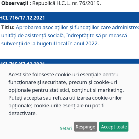
Observații :
Republică H.C.L. nr. 76/2019.
HCL 716/17.12.2021
Titlu:
Aprobarea asociaţiilor şi fundaţiilor care administre
unităţi de asistenţă socială, îndreptăţite să primească
subvenţii de la bugetul local în anul 2022.
HCL 715/17.12.2021
Titlu:
Aprobarea Planului de acţiuni sau lucrări de interes
Acest site folosește cookie-uri esențiale pentru
local pentru anul 2022.
funcționare și securitate, precum și cookie-uri
opționale pentru statistici, conținut și marketing.
Puteți accepta sau refuza utilizarea cookie-urilor
HCL 714/17.12.2021
opționale; cookie-urile esențiale nu pot fi
Titlu:
Modificarea Anexei la H.C.L. nr. 709/2020 privind
dezactivate.
aprobarea Regulamentului de Organizare şi Funcţionare a
Respinge
Accept toate
Direcţiei de Asistenţă Socială Braşov.
Setări