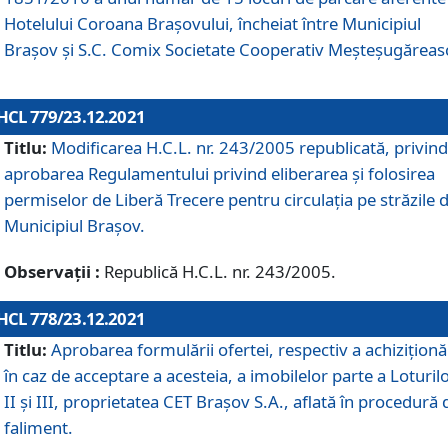
Hotelului Coroana Brașovului, încheiat între Municipiul
Braşov şi S.C. Comix Societate Cooperativ Meșteșugăreas
HCL 779/23.12.2021
Titlu:
Modificarea H.C.L. nr. 243/2005 republicată, privind
aprobarea Regulamentului privind eliberarea şi folosirea
permiselor de Liberă Trecere pentru circulația pe străzile 
Municipiul Braşov.
Observații :
Republică H.C.L. nr. 243/2005.
HCL 778/23.12.2021
Titlu:
Aprobarea formulării ofertei, respectiv a achiziționăr
în caz de acceptare a acesteia, a imobilelor parte a Loturilo
II și III, proprietatea CET Brașov S.A., aflată în procedură 
faliment.