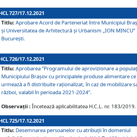
HCL 727/17.12.2021
Titlu:
Aprobare Acord de Parteneriat între Municipiul Bra
și Universitatea de Arhitectură și Urbanism „ION MINCU”
București.
HCL 726/17.12.2021
Titlu:
Aprobarea ”Programului de aprovizionare a populaț
Municipiului Braşov cu principalele produse alimentare ce
urmează a fi distribuite raționalizat, în caz de mobilizare s
război, valabil în perioada 2021-2024”.
Observații :
Încetează aplicabilitatea H.C.L. nr. 183/2019.
HCL 725/17.12.2021
Titlu:
Desemnarea persoanelor cu atribuții în domeniul