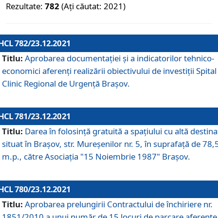
Rezultate:
782
(Ați căutat: 2021)
HCL 782/23.12.2021
Titlu:
Aprobarea documentației și a indicatorilor tehnico-
economici aferenți realizării obiectivului de investiții Spital
Clinic Regional de Urgență Brașov.
HCL 781/23.12.2021
Titlu:
Darea în folosinţă gratuită a spaţiului cu altă destina
situat în Braşov, str. Mureşenilor nr. 5, în suprafaţă de 78,
m.p., către Asociaţia "15 Noiembrie 1987" Braşov.
HCL 780/23.12.2021
Titlu:
Aprobarea prelungirii Contractului de închiriere nr.
1851/2010 a unui număr de 15 locuri de parcare aferente