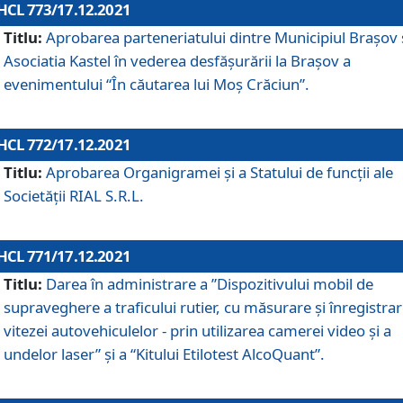
HCL 773/17.12.2021
Titlu:
Aprobarea parteneriatului dintre Municipiul Brașov 
Asociatia Kastel în vederea desfăşurării la Brașov a
evenimentului “În căutarea lui Moș Crăciun”.
HCL 772/17.12.2021
Titlu:
Aprobarea Organigramei şi a Statului de funcţii ale
Societăţii RIAL S.R.L.
HCL 771/17.12.2021
Titlu:
Darea în administrare a ”Dispozitivului mobil de
supraveghere a traficului rutier, cu măsurare și înregistrar
vitezei autovehiculelor - prin utilizarea camerei video și a
undelor laser” și a “Kitului Etilotest AlcoQuant”.