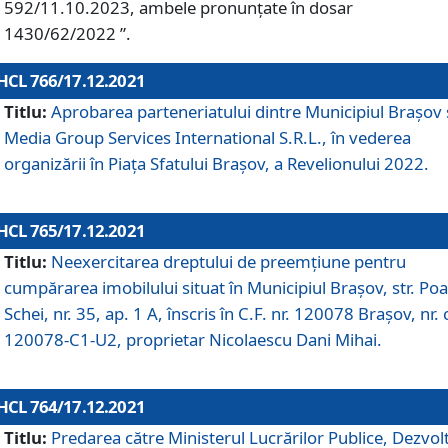
592/11.10.2023, ambele pronunțate în dosar
1430/62/2022 ”.
HCL 766/17.12.2021
Titlu:
Aprobarea parteneriatului dintre Municipiul Brașov 
Media Group Services International S.R.L., în vederea
organizării în Piața Sfatului Brașov, a Revelionului 2022.
HCL 765/17.12.2021
Titlu:
Neexercitarea dreptului de preemţiune pentru
cumpărarea imobilului situat în Municipiul Braşov, str. Poa
Schei, nr. 35, ap. 1 A, înscris în C.F. nr. 120078 Brașov, nr. 
120078-C1-U2, proprietar Nicolaescu Dani Mihai.
HCL 764/17.12.2021
Titlu:
Predarea către Ministerul Lucrărilor Publice, Dezvolt