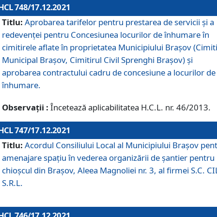
HCL 748/17.12.2021
Titlu:
Aprobarea tarifelor pentru prestarea de servicii şi a
redevenţei pentru Concesiunea locurilor de înhumare în
cimitirele aflate în proprietatea Municipiului Braşov (Cimit
Municipal Braşov, Cimitirul Civil Sprenghi Braşov) şi
aprobarea contractului cadru de concesiune a locurilor de
înhumare.
Observații :
Încetează aplicabilitatea H.C.L. nr. 46/2013.
HCL 747/17.12.2021
Titlu:
Acordul Consiliului Local al Municipiului Braşov pen
amenajare spațiu în vederea organizării de șantier pentru
chioșcul din Brașov, Aleea Magnoliei nr. 3, al firmei S.C. C
S.R.L.
HCL 746/17.12.2021