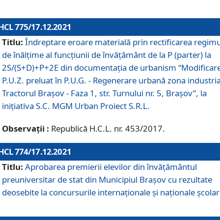
HCL 775/17.12.2021
Titlu:
Îndreptare eroare materială prin rectificarea regimu
de înălţime al funcţiunii de învăţământ de la P (parter) la
2S/(S+D)+P+2E din documentaţia de urbanism “Modificar
P.U.Z. preluat în P.U.G. - Regenerare urbană zona industria
Tractorul Braşov - Faza 1, str. Turnului nr. 5, Braşov”, la
iniţiativa S.C. MGM Urban Proiect S.R.L.
Observații :
Republică H.C.L. nr. 453/2017.
HCL 774/17.12.2021
Titlu:
Aprobarea premierii elevilor din învățământul
preuniversitar de stat din Municipiul Brașov cu rezultate
deosebite la concursurile internaționale și naționale școlar