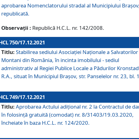
aprobarea Nomenclatorului stradal al Municipiului Braşov
republicată.
Observații :
Republică H.C.L. nr. 142/2008.
HCL 750/17.12.2021
Titlu:
Stabilirea sediului Asociației Naționale a Salvatorilor
Montani din România, în incinta imobilului - sediul
administrativ al Regiei Publice Locale a Pădurilor Kronstad
R.A., situat în Municipiul Braşov, str. Panselelor nr. 23, bl. 
HCL 749/17.12.2021
Titlu:
Aprobarea Actului adițional nr. 2 la Contractul de da
în folosință gratuită (comodat) nr. 8/31403/19.03.2020,
încheiate în baza H.C.L. nr. 124/2020.