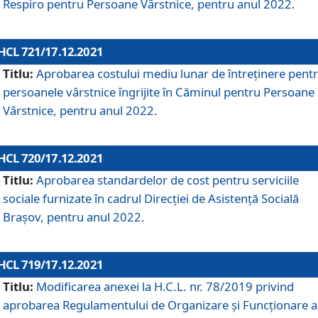
Respiro pentru Persoane Vârstnice, pentru anul 2022.
HCL 721/17.12.2021
Titlu:
Aprobarea costului mediu lunar de întreţinere pent
persoanele vârstnice îngrijite în Căminul pentru Persoane
Vârstnice, pentru anul 2022.
HCL 720/17.12.2021
Titlu:
Aprobarea standardelor de cost pentru serviciile
sociale furnizate în cadrul Direcției de Asistență Socială
Brașov, pentru anul 2022.
HCL 719/17.12.2021
Titlu:
Modificarea anexei la H.C.L. nr. 78/2019 privind
aprobarea Regulamentului de Organizare și Funcționare a