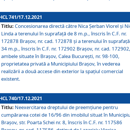
HCL 741/17.12.2021
Titlu:
Concesionarea directă către Nica Șerban Viorel și Ni
Linda a terenului în suprafață de 8 m.p., înscris în C.F. nr.
172878 Brașov, nr. cad. 172878 și a terenului în suprafață
34 m.p., înscris în C.F. nr. 172902 Brașov, nr. cad. 172902
ambele situate în Brașov, Calea București, nr. 98-100,
proprietatea privată a Municipiului Brașov, în vederea
realizării a două accese din exterior la spațiul comercial
existent.
HCL 740/17.12.2021
Titlu:
Neexercitarea dreptului de preemţiune pentru
cumpărarea cotei de 16/96 din imobilul situat în Municipiu
Braşov, str. Poarta Schei nr. 8, înscris în C.F. nr. 117586
Brașov, nr. cad. 117586, deținut de Lazariciu Viorica,