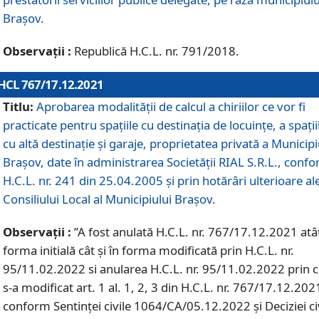
Braşov.
Observații :
Republică H.C.L. nr. 791/2018.
HCL 767/17.12.2021
Titlu:
Aprobarea modalității de calcul a chiriilor ce vor fi
practicate pentru spaţiile cu destinaţia de locuinţe, a spaţii
cu altă destinaţie şi garaje, proprietatea privată a Municipi
Braşov, date în administrarea Societăţii RIAL S.R.L., conf
H.C.L. nr. 241 din 25.04.2005 și prin hotărâri ulterioare al
Consiliului Local al Municipiului Braşov.
Observații :
”A fost anulată H.C.L. nr. 767/17.12.2021 atât
forma initială cât și în forma modificată prin H.C.L. nr.
95/11.02.2022 si anularea H.C.L. nr. 95/11.02.2022 prin 
s-a modificat art. 1 al. 1, 2, 3 din H.C.L. nr. 767/17.12.202
conform Sentinței civile 1064/CA/05.12.2022 și Deciziei ci