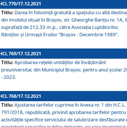
HCL 770/17.12.2021
Titlu:
Darea în folosinţă gratuită a spaţiului cu altă destina
din imobilul situat în Braşov, str. Gheorghe Bariţiu nr. 1A, î
suprafaţă de 212,33 m.p., către Asociaţia Luptătorilor,
Răniţilor şi Urmaşii Eroilor “Braşov - Decembrie 1989”.
HCL 769/17.12.2021
Titlu:
Aprobarea reţelei unităţilor de învăţământ
preuniversitar, din Municipiul Braşov, pentru anul şcolar 
- 2023.
HCL 768/17.12.2021
Titlu:
Ajustarea tarifelor cuprinse în Anexa nr. 1 din H.C.L. 
791/2018, republicată, privind aprobarea tarifelor pentru
activităţile specifice serviciului de salubrizare desfăşurate
prestatorii serviciilor publice delegate, pe raza municipiulu