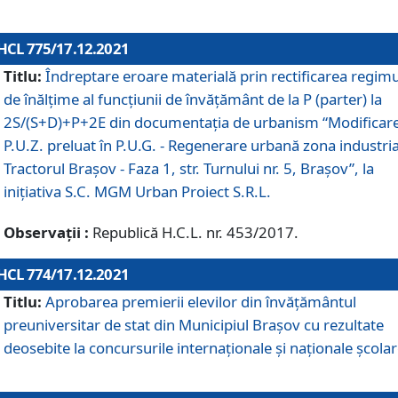
HCL 775/17.12.2021
Titlu:
Îndreptare eroare materială prin rectificarea regimu
de înălţime al funcţiunii de învăţământ de la P (parter) la
2S/(S+D)+P+2E din documentaţia de urbanism “Modificar
P.U.Z. preluat în P.U.G. - Regenerare urbană zona industria
Tractorul Braşov - Faza 1, str. Turnului nr. 5, Braşov”, la
iniţiativa S.C. MGM Urban Proiect S.R.L.
Observații :
Republică H.C.L. nr. 453/2017.
HCL 774/17.12.2021
Titlu:
Aprobarea premierii elevilor din învățământul
preuniversitar de stat din Municipiul Brașov cu rezultate
deosebite la concursurile internaționale și naționale școlar