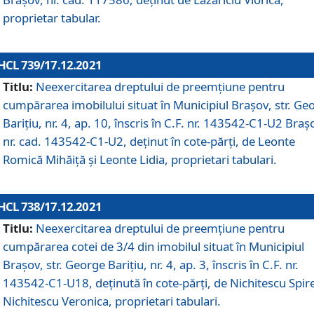
proprietar tabular.
HCL 739/17.12.2021
Titlu:
Neexercitarea dreptului de preemţiune pentru
cumpărarea imobilului situat în Municipiul Braşov, str. Ge
Barițiu, nr. 4, ap. 10, înscris în C.F. nr. 143542-C1-U2 Braș
nr. cad. 143542-C1-U2, deținut în cote-părți, de Leonte
Romică Mihăiță și Leonte Lidia, proprietari tabulari.
HCL 738/17.12.2021
Titlu:
Neexercitarea dreptului de preemţiune pentru
cumpărarea cotei de 3/4 din imobilul situat în Municipiul
Braşov, str. George Barițiu, nr. 4, ap. 3, înscris în C.F. nr.
143542-C1-U18, deținută în cote-părți, de Nichitescu Spire
Nichitescu Veronica, proprietari tabulari.