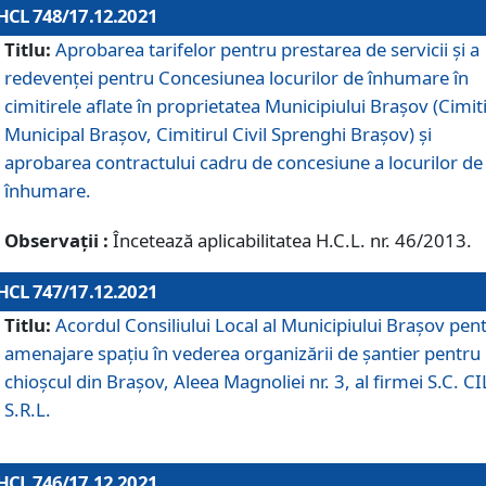
HCL 748/17.12.2021
Titlu:
Aprobarea tarifelor pentru prestarea de servicii şi a
redevenţei pentru Concesiunea locurilor de înhumare în
cimitirele aflate în proprietatea Municipiului Braşov (Cimit
Municipal Braşov, Cimitirul Civil Sprenghi Braşov) şi
aprobarea contractului cadru de concesiune a locurilor de
înhumare.
Observații :
Încetează aplicabilitatea H.C.L. nr. 46/2013.
HCL 747/17.12.2021
Titlu:
Acordul Consiliului Local al Municipiului Braşov pen
amenajare spațiu în vederea organizării de șantier pentru
chioșcul din Brașov, Aleea Magnoliei nr. 3, al firmei S.C. C
S.R.L.
HCL 746/17.12.2021