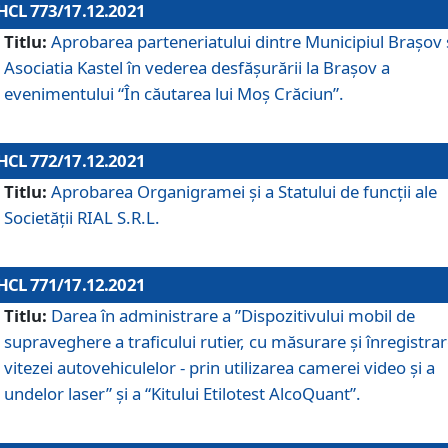
HCL 773/17.12.2021
Titlu:
Aprobarea parteneriatului dintre Municipiul Brașov 
Asociatia Kastel în vederea desfăşurării la Brașov a
evenimentului “În căutarea lui Moș Crăciun”.
HCL 772/17.12.2021
Titlu:
Aprobarea Organigramei şi a Statului de funcţii ale
Societăţii RIAL S.R.L.
HCL 771/17.12.2021
Titlu:
Darea în administrare a ”Dispozitivului mobil de
supraveghere a traficului rutier, cu măsurare și înregistrar
vitezei autovehiculelor - prin utilizarea camerei video și a
undelor laser” și a “Kitului Etilotest AlcoQuant”.