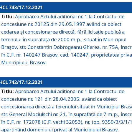
HCL 743/17.12.2021
Titlu:
Aprobarea Actului adiţional nr. 1 la Contractul de
concesiune nr. 20125 din 29.05.1997 având ca obiect
cedarea și concesionarea directă, fără licitație publică a
terenului în suprafață de 2000 m.p., situat în Municipiul
Brașov, str. Constantin Dobrogeanu Gherea, nr. 75A, înscr
în C.F. nr. 140247 Brașov, cad. 140247, proprietatea priva
Municipiului Brașov.
HCL 742/17.12.2021
Titlu:
Aprobarea Actului adiţional nr. 1 la Contractul de
concesiune nr. 121 din 28.04.2005, având ca obiect
concesionarea directă a terenului situat în Municipiul Braș
str. General Mociulschi nr. 21, în suprafață de 7 m.p., înscr
în C.F. nr. 172078 (C.F. vechi 32053), nr. top. 9359/3/3/1/
aparținând domeniului privat al Municipiului Brașov.