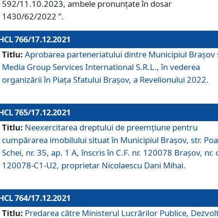
592/11.10.2023, ambele pronunțate în dosar
1430/62/2022 ”.
HCL 766/17.12.2021
Titlu:
Aprobarea parteneriatului dintre Municipiul Brașov 
Media Group Services International S.R.L., în vederea
organizării în Piața Sfatului Brașov, a Revelionului 2022.
HCL 765/17.12.2021
Titlu:
Neexercitarea dreptului de preemţiune pentru
cumpărarea imobilului situat în Municipiul Braşov, str. Poa
Schei, nr. 35, ap. 1 A, înscris în C.F. nr. 120078 Brașov, nr. 
120078-C1-U2, proprietar Nicolaescu Dani Mihai.
HCL 764/17.12.2021
Titlu:
Predarea către Ministerul Lucrărilor Publice, Dezvolt