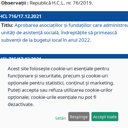
Observații :
Republică H.C.L. nr. 76/2019.
HCL 716/17.12.2021
Titlu:
Aprobarea asociaţiilor şi fundaţiilor care administre
unităţi de asistenţă socială, îndreptăţite să primească
subvenţii de la bugetul local în anul 2022.
HCL 715/17.12.2021
Titlu:
Aprobarea Planului de acţiuni sau lucrări de interes
Acest site folosește cookie-uri esențiale pentru
local pentru anul 2022.
funcționare și securitate, precum și cookie-uri
opționale pentru statistici, conținut și marketing.
Puteți accepta sau refuza utilizarea cookie-urilor
HCL 714/17.12.2021
opționale; cookie-urile esențiale nu pot fi
Titlu:
Modificarea Anexei la H.C.L. nr. 709/2020 privind
dezactivate.
aprobarea Regulamentului de Organizare şi Funcţionare a
Respinge
Accept toate
Direcţiei de Asistenţă Socială Braşov.
Setări