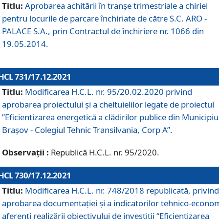
Titlu:
Aprobarea achitării în tranșe trimestriale a chiriei
pentru locurile de parcare închiriate de către S.C. ARO -
PALACE S.A., prin Contractul de închiriere nr. 1066 din
19.05.2014.
HCL 731/17.12.2021
Titlu:
Modificarea H.C.L. nr. 95/20.02.2020 privind
aprobarea proiectului și a cheltuielilor legate de proiectul
”Eficientizarea energetică a clădirilor publice din Municipiu
Brașov - Colegiul Tehnic Transilvania, Corp A”.
Observații :
Republică H.C.L. nr. 95/2020.
HCL 730/17.12.2021
Titlu:
Modificarea H.C.L. nr. 748/2018 republicată, privind
aprobarea documentației și a indicatorilor tehnico-econom
aferenți realizării obiectivului de investiții “Eficientizarea