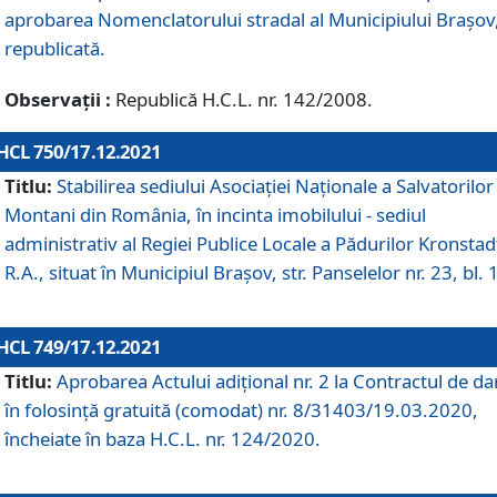
aprobarea Nomenclatorului stradal al Municipiului Braşov
republicată.
Observații :
Republică H.C.L. nr. 142/2008.
HCL 750/17.12.2021
Titlu:
Stabilirea sediului Asociației Naționale a Salvatorilor
Montani din România, în incinta imobilului - sediul
administrativ al Regiei Publice Locale a Pădurilor Kronstad
R.A., situat în Municipiul Braşov, str. Panselelor nr. 23, bl. 
HCL 749/17.12.2021
Titlu:
Aprobarea Actului adițional nr. 2 la Contractul de da
în folosință gratuită (comodat) nr. 8/31403/19.03.2020,
încheiate în baza H.C.L. nr. 124/2020.