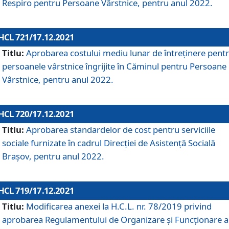
Respiro pentru Persoane Vârstnice, pentru anul 2022.
HCL 721/17.12.2021
Titlu:
Aprobarea costului mediu lunar de întreţinere pent
persoanele vârstnice îngrijite în Căminul pentru Persoane
Vârstnice, pentru anul 2022.
HCL 720/17.12.2021
Titlu:
Aprobarea standardelor de cost pentru serviciile
sociale furnizate în cadrul Direcției de Asistență Socială
Brașov, pentru anul 2022.
HCL 719/17.12.2021
Titlu:
Modificarea anexei la H.C.L. nr. 78/2019 privind
aprobarea Regulamentului de Organizare și Funcționare a