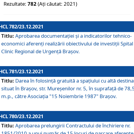
Rezultate:
782
(Ați căutat: 2021)
HCL 782/23.12.2021
Titlu:
Aprobarea documentației și a indicatorilor tehnico-
economici aferenți realizării obiectivului de investiții Spital
Clinic Regional de Urgență Brașov.
HCL 781/23.12.2021
Titlu:
Darea în folosinţă gratuită a spaţiului cu altă destina
situat în Braşov, str. Mureşenilor nr. 5, în suprafaţă de 78,
m.p., către Asociaţia "15 Noiembrie 1987" Braşov.
HCL 780/23.12.2021
Titlu:
Aprobarea prelungirii Contractului de închiriere nr.
1851/2010 a unui număr de 15 locuri de parcare aferente