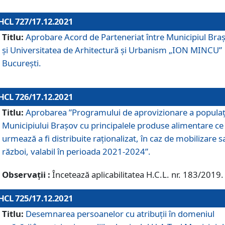
HCL 727/17.12.2021
Titlu:
Aprobare Acord de Parteneriat între Municipiul Bra
și Universitatea de Arhitectură și Urbanism „ION MINCU”
București.
HCL 726/17.12.2021
Titlu:
Aprobarea ”Programului de aprovizionare a populaț
Municipiului Braşov cu principalele produse alimentare ce
urmează a fi distribuite raționalizat, în caz de mobilizare s
război, valabil în perioada 2021-2024”.
Observații :
Încetează aplicabilitatea H.C.L. nr. 183/2019.
HCL 725/17.12.2021
Titlu:
Desemnarea persoanelor cu atribuții în domeniul