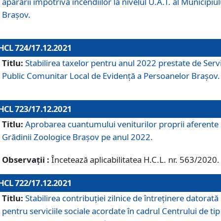
apărării împotriva incendiilor la nivelul U.A.T. al Municipiul
Brașov.
HCL 724/17.12.2021
Titlu:
Stabilirea taxelor pentru anul 2022 prestate de Servi
Public Comunitar Local de Evidență a Persoanelor Braşov.
HCL 723/17.12.2021
Titlu:
Aprobarea cuantumului veniturilor proprii aferente
Grădinii Zoologice Braşov pe anul 2022.
Observații :
Încetează aplicabilitatea H.C.L. nr. 563/2020.
HCL 722/17.12.2021
Titlu:
Stabilirea contribuţiei zilnice de întreținere datorată
pentru serviciile sociale acordate în cadrul Centrului de tip