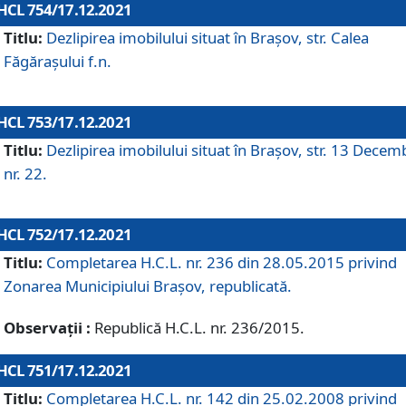
HCL 754/17.12.2021
Titlu:
Dezlipirea imobilului situat în Brașov, str. Calea
Făgărașului f.n.
HCL 753/17.12.2021
Titlu:
Dezlipirea imobilului situat în Brașov, str. 13 Decem
nr. 22.
HCL 752/17.12.2021
Titlu:
Completarea H.C.L. nr. 236 din 28.05.2015 privind
Zonarea Municipiului Braşov, republicată.
Observații :
Republică H.C.L. nr. 236/2015.
HCL 751/17.12.2021
Titlu:
Completarea H.C.L. nr. 142 din 25.02.2008 privind