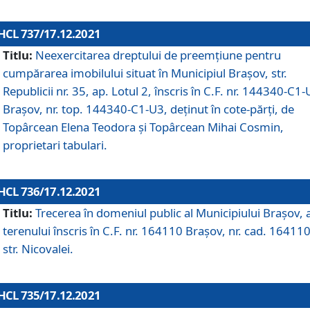
HCL 737/17.12.2021
Titlu:
Neexercitarea dreptului de preemţiune pentru
cumpărarea imobilului situat în Municipiul Braşov, str.
Republicii nr. 35, ap. Lotul 2, înscris în C.F. nr. 144340-C1
Brașov, nr. top. 144340-C1-U3, deținut în cote-părți, de
Topârcean Elena Teodora și Topârcean Mihai Cosmin,
proprietari tabulari.
HCL 736/17.12.2021
Titlu:
Trecerea în domeniul public al Municipiului Braşov, 
terenului înscris în C.F. nr. 164110 Brașov, nr. cad. 164110
str. Nicovalei.
HCL 735/17.12.2021