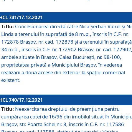
HCL 741/17.12.2021
Titlu:
Concesionarea directă către Nica Șerban Viorel și Ni
Linda a terenului în suprafață de 8 m.p., înscris în C.F. nr.
172878 Brașov, nr. cad. 172878 și a terenului în suprafață
34 m.p., înscris în C.F. nr. 172902 Brașov, nr. cad. 172902
ambele situate în Brașov, Calea București, nr. 98-100,
proprietatea privată a Municipiului Brașov, în vederea
realizării a două accese din exterior la spațiul comercial
existent.
HCL 740/17.12.2021
Titlu:
Neexercitarea dreptului de preemţiune pentru
cumpărarea cotei de 16/96 din imobilul situat în Municipiu
Braşov, str. Poarta Schei nr. 8, înscris în C.F. nr. 117586
Brașov, nr. cad. 117586, deținut de Lazariciu Viorica,