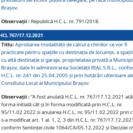
Braşov.
Observații :
Republică H.C.L. nr. 791/2018.
HCL 767/17.12.2021
Titlu:
Aprobarea modalității de calcul a chiriilor ce vor fi
practicate pentru spaţiile cu destinaţia de locuinţe, a spaţii
cu altă destinaţie şi garaje, proprietatea privată a Municipi
Braşov, date în administrarea Societăţii RIAL S.R.L., conf
H.C.L. nr. 241 din 25.04.2005 și prin hotărâri ulterioare al
Consiliului Local al Municipiului Braşov.
Observații :
”A fost anulată H.C.L. nr. 767/17.12.2021 atât
forma initială cât și în forma modificată prin H.C.L. nr.
95/11.02.2022 si anularea H.C.L. nr. 95/11.02.2022 prin 
s-a modificat art. 1 al. 1, 2, 3 din H.C.L. nr. 767/17.12.202
conform Sentinței civile 1064/CA/05.12.2022 și Deciziei ci