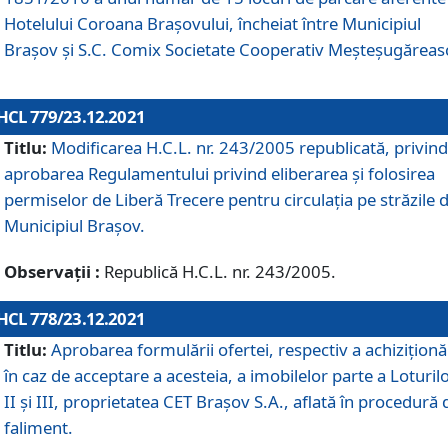
Hotelului Coroana Brașovului, încheiat între Municipiul
Braşov şi S.C. Comix Societate Cooperativ Meșteșugăreas
HCL 779/23.12.2021
Titlu:
Modificarea H.C.L. nr. 243/2005 republicată, privind
aprobarea Regulamentului privind eliberarea şi folosirea
permiselor de Liberă Trecere pentru circulația pe străzile 
Municipiul Braşov.
Observații :
Republică H.C.L. nr. 243/2005.
HCL 778/23.12.2021
Titlu:
Aprobarea formulării ofertei, respectiv a achiziționăr
în caz de acceptare a acesteia, a imobilelor parte a Loturilo
II și III, proprietatea CET Brașov S.A., aflată în procedură 
faliment.