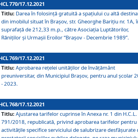
HCL 770/17.12.2021
Titlu:
Darea în folosinţă gratuită a spaţiului cu altă destina
din imobilul situat în Braşov, str. Gheorghe Bariţiu nr. 1A, î
suprafaţă de 212,33 m.p., către Asociaţia Luptătorilor,
Răniţilor şi Urmaşii Eroilor “Braşov - Decembrie 1989”.
HCL 769/17.12.2021
Titlu:
Aprobarea reţelei unităţilor de învăţământ
preuniversitar, din Municipiul Braşov, pentru anul şcolar 
- 2023.
HCL 768/17.12.2021
Titlu:
Ajustarea tarifelor cuprinse în Anexa nr. 1 din H.C.L. 
791/2018, republicată, privind aprobarea tarifelor pentru
activităţile specifice serviciului de salubrizare desfăşurate
prestatorii serviciilor publice delegate, pe raza municipiulu