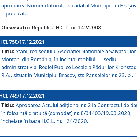
aprobarea Nomenclatorului stradal al Municipiului Braşov
republicată.
Observații :
Republică H.C.L. nr. 142/2008.
HCL 750/17.12.2021
Titlu:
Stabilirea sediului Asociației Naționale a Salvatorilor
Montani din România, în incinta imobilului - sediul
administrativ al Regiei Publice Locale a Pădurilor Kronstad
R.A., situat în Municipiul Braşov, str. Panselelor nr. 23, bl. 
HCL 749/17.12.2021
Titlu:
Aprobarea Actului adițional nr. 2 la Contractul de da
în folosință gratuită (comodat) nr. 8/31403/19.03.2020,
încheiate în baza H.C.L. nr. 124/2020.