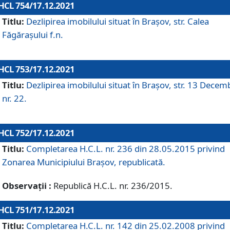
HCL 754/17.12.2021
Titlu:
Dezlipirea imobilului situat în Brașov, str. Calea
Făgărașului f.n.
HCL 753/17.12.2021
Titlu:
Dezlipirea imobilului situat în Brașov, str. 13 Decem
nr. 22.
HCL 752/17.12.2021
Titlu:
Completarea H.C.L. nr. 236 din 28.05.2015 privind
Zonarea Municipiului Braşov, republicată.
Observații :
Republică H.C.L. nr. 236/2015.
HCL 751/17.12.2021
Titlu:
Completarea H.C.L. nr. 142 din 25.02.2008 privind