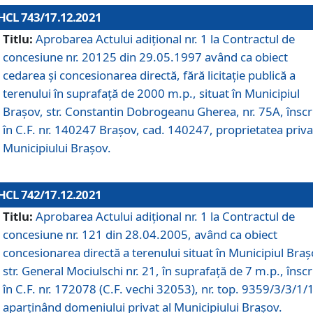
HCL 743/17.12.2021
Titlu:
Aprobarea Actului adiţional nr. 1 la Contractul de
concesiune nr. 20125 din 29.05.1997 având ca obiect
cedarea și concesionarea directă, fără licitație publică a
terenului în suprafață de 2000 m.p., situat în Municipiul
Brașov, str. Constantin Dobrogeanu Gherea, nr. 75A, înscr
în C.F. nr. 140247 Brașov, cad. 140247, proprietatea priva
Municipiului Brașov.
HCL 742/17.12.2021
Titlu:
Aprobarea Actului adiţional nr. 1 la Contractul de
concesiune nr. 121 din 28.04.2005, având ca obiect
concesionarea directă a terenului situat în Municipiul Braș
str. General Mociulschi nr. 21, în suprafață de 7 m.p., înscr
în C.F. nr. 172078 (C.F. vechi 32053), nr. top. 9359/3/3/1/
aparținând domeniului privat al Municipiului Brașov.