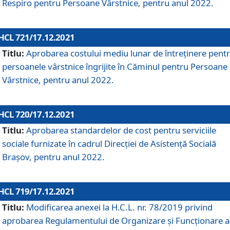
Respiro pentru Persoane Vârstnice, pentru anul 2022.
HCL 721/17.12.2021
Titlu:
Aprobarea costului mediu lunar de întreţinere pent
persoanele vârstnice îngrijite în Căminul pentru Persoane
Vârstnice, pentru anul 2022.
HCL 720/17.12.2021
Titlu:
Aprobarea standardelor de cost pentru serviciile
sociale furnizate în cadrul Direcției de Asistență Socială
Brașov, pentru anul 2022.
HCL 719/17.12.2021
Titlu:
Modificarea anexei la H.C.L. nr. 78/2019 privind
aprobarea Regulamentului de Organizare și Funcționare a