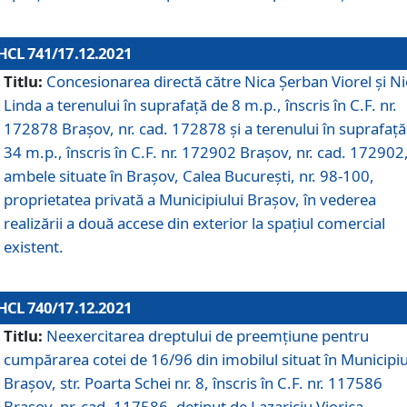
HCL 741/17.12.2021
Titlu:
Concesionarea directă către Nica Șerban Viorel și Ni
Linda a terenului în suprafață de 8 m.p., înscris în C.F. nr.
172878 Brașov, nr. cad. 172878 și a terenului în suprafață
34 m.p., înscris în C.F. nr. 172902 Brașov, nr. cad. 172902
ambele situate în Brașov, Calea București, nr. 98-100,
proprietatea privată a Municipiului Brașov, în vederea
realizării a două accese din exterior la spațiul comercial
existent.
HCL 740/17.12.2021
Titlu:
Neexercitarea dreptului de preemţiune pentru
cumpărarea cotei de 16/96 din imobilul situat în Municipiu
Braşov, str. Poarta Schei nr. 8, înscris în C.F. nr. 117586
Brașov, nr. cad. 117586, deținut de Lazariciu Viorica,