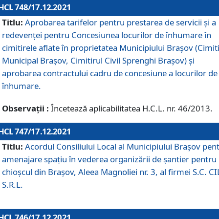
HCL 748/17.12.2021
Titlu:
Aprobarea tarifelor pentru prestarea de servicii şi a
redevenţei pentru Concesiunea locurilor de înhumare în
cimitirele aflate în proprietatea Municipiului Braşov (Cimit
Municipal Braşov, Cimitirul Civil Sprenghi Braşov) şi
aprobarea contractului cadru de concesiune a locurilor de
înhumare.
Observații :
Încetează aplicabilitatea H.C.L. nr. 46/2013.
HCL 747/17.12.2021
Titlu:
Acordul Consiliului Local al Municipiului Braşov pen
amenajare spațiu în vederea organizării de șantier pentru
chioșcul din Brașov, Aleea Magnoliei nr. 3, al firmei S.C. C
S.R.L.
HCL 746/17.12.2021