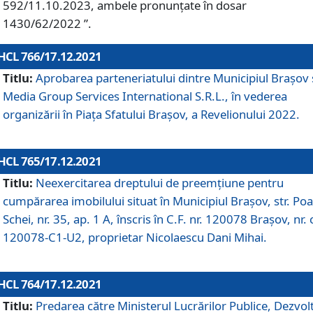
592/11.10.2023, ambele pronunțate în dosar
1430/62/2022 ”.
HCL 766/17.12.2021
Titlu:
Aprobarea parteneriatului dintre Municipiul Brașov 
Media Group Services International S.R.L., în vederea
organizării în Piața Sfatului Brașov, a Revelionului 2022.
HCL 765/17.12.2021
Titlu:
Neexercitarea dreptului de preemţiune pentru
cumpărarea imobilului situat în Municipiul Braşov, str. Poa
Schei, nr. 35, ap. 1 A, înscris în C.F. nr. 120078 Brașov, nr. 
120078-C1-U2, proprietar Nicolaescu Dani Mihai.
HCL 764/17.12.2021
Titlu:
Predarea către Ministerul Lucrărilor Publice, Dezvolt