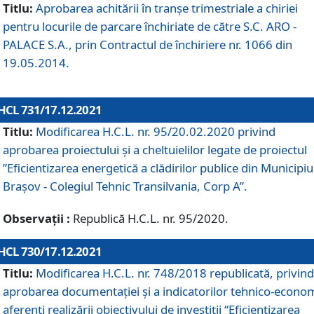
Titlu:
Aprobarea achitării în tranșe trimestriale a chiriei
pentru locurile de parcare închiriate de către S.C. ARO -
PALACE S.A., prin Contractul de închiriere nr. 1066 din
19.05.2014.
HCL 731/17.12.2021
Titlu:
Modificarea H.C.L. nr. 95/20.02.2020 privind
aprobarea proiectului și a cheltuielilor legate de proiectul
”Eficientizarea energetică a clădirilor publice din Municipiu
Brașov - Colegiul Tehnic Transilvania, Corp A”.
Observații :
Republică H.C.L. nr. 95/2020.
HCL 730/17.12.2021
Titlu:
Modificarea H.C.L. nr. 748/2018 republicată, privind
aprobarea documentației și a indicatorilor tehnico-econom
aferenți realizării obiectivului de investiții “Eficientizarea