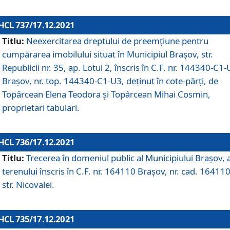
HCL 737/17.12.2021
Titlu:
Neexercitarea dreptului de preemţiune pentru
cumpărarea imobilului situat în Municipiul Braşov, str.
Republicii nr. 35, ap. Lotul 2, înscris în C.F. nr. 144340-C1
Brașov, nr. top. 144340-C1-U3, deținut în cote-părți, de
Topârcean Elena Teodora și Topârcean Mihai Cosmin,
proprietari tabulari.
HCL 736/17.12.2021
Titlu:
Trecerea în domeniul public al Municipiului Braşov, 
terenului înscris în C.F. nr. 164110 Brașov, nr. cad. 164110
str. Nicovalei.
HCL 735/17.12.2021