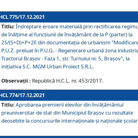
HCL 775/17.12.2021
Titlu:
Îndreptare eroare materială prin rectificarea regimu
de înălţime al funcţiunii de învăţământ de la P (parter) la
2S/(S+D)+P+2E din documentaţia de urbanism “Modificar
P.U.Z. preluat în P.U.G. - Regenerare urbană zona industria
Tractorul Braşov - Faza 1, str. Turnului nr. 5, Braşov”, la
iniţiativa S.C. MGM Urban Proiect S.R.L.
Observații :
Republică H.C.L. nr. 453/2017.
HCL 774/17.12.2021
Titlu:
Aprobarea premierii elevilor din învățământul
preuniversitar de stat din Municipiul Brașov cu rezultate
deosebite la concursurile internaționale și naționale școlar