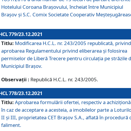
Hotelului Coroana Brașovului, încheiat între Municipiul
Braşov şi S.C. Comix Societate Cooperativ Meșteșugăreas
HCL 779/23.12.2021
Titlu:
Modificarea H.C.L. nr. 243/2005 republicată, privind
aprobarea Regulamentului privind eliberarea şi folosirea
permiselor de Liberă Trecere pentru circulația pe străzile 
Municipiul Braşov.
Observații :
Republică H.C.L. nr. 243/2005.
HCL 778/23.12.2021
Titlu:
Aprobarea formulării ofertei, respectiv a achiziționăr
în caz de acceptare a acesteia, a imobilelor parte a Loturilo
II și III, proprietatea CET Brașov S.A., aflată în procedură 
faliment.