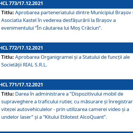
HCL 773/17.12.2021
Titlu:
Aprobarea parteneriatului dintre Municipiul Brașov 
Asociatia Kastel în vederea desfăşurării la Brașov a
evenimentului “În căutarea lui Moș Crăciun”.
HCL 772/17.12.2021
Titlu:
Aprobarea Organigramei şi a Statului de funcţii ale
Societăţii RIAL S.R.L.
HCL 771/17.12.2021
Titlu:
Darea în administrare a ”Dispozitivului mobil de
supraveghere a traficului rutier, cu măsurare și înregistrar
vitezei autovehiculelor - prin utilizarea camerei video și a
undelor laser” și a “Kitului Etilotest AlcoQuant”.