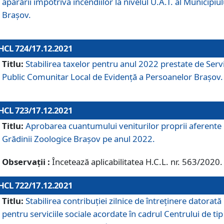
apărării împotriva incendiilor la nivelul U.A.T. al Municipiul
Brașov.
HCL 724/17.12.2021
Titlu:
Stabilirea taxelor pentru anul 2022 prestate de Servi
Public Comunitar Local de Evidență a Persoanelor Braşov.
HCL 723/17.12.2021
Titlu:
Aprobarea cuantumului veniturilor proprii aferente
Grădinii Zoologice Braşov pe anul 2022.
Observații :
Încetează aplicabilitatea H.C.L. nr. 563/2020.
HCL 722/17.12.2021
Titlu:
Stabilirea contribuţiei zilnice de întreținere datorată
pentru serviciile sociale acordate în cadrul Centrului de tip