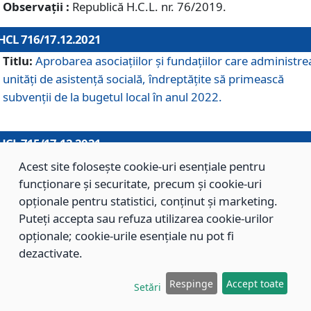
Observații :
Republică H.C.L. nr. 76/2019.
HCL 716/17.12.2021
Titlu:
Aprobarea asociaţiilor şi fundaţiilor care administre
unităţi de asistenţă socială, îndreptăţite să primească
subvenţii de la bugetul local în anul 2022.
HCL 715/17.12.2021
Titlu:
Aprobarea Planului de acţiuni sau lucrări de interes
Acest site folosește cookie-uri esențiale pentru
local pentru anul 2022.
funcționare și securitate, precum și cookie-uri
opționale pentru statistici, conținut și marketing.
Puteți accepta sau refuza utilizarea cookie-urilor
HCL 714/17.12.2021
opționale; cookie-urile esențiale nu pot fi
Titlu:
Modificarea Anexei la H.C.L. nr. 709/2020 privind
dezactivate.
aprobarea Regulamentului de Organizare şi Funcţionare a
Respinge
Accept toate
Direcţiei de Asistenţă Socială Braşov.
Setări