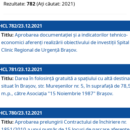
Rezultate:
782
(Ați căutat: 2021)
HCL 782/23.12.2021
Titlu:
Aprobarea documentației și a indicatorilor tehnico-
economici aferenți realizării obiectivului de investiții Spital
Clinic Regional de Urgență Brașov.
HCL 781/23.12.2021
Titlu:
Darea în folosinţă gratuită a spaţiului cu altă destina
situat în Braşov, str. Mureşenilor nr. 5, în suprafaţă de 78,
m.p., către Asociaţia "15 Noiembrie 1987" Braşov.
HCL 780/23.12.2021
Titlu:
Aprobarea prelungirii Contractului de închiriere nr.
1851/2010 a unui număr de 15 locuri de parcare aferente