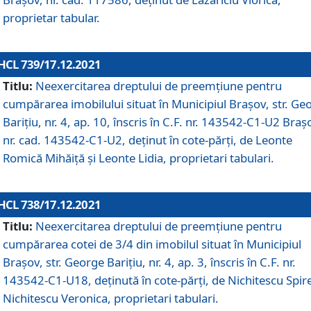
proprietar tabular.
HCL 739/17.12.2021
Titlu:
Neexercitarea dreptului de preemţiune pentru
cumpărarea imobilului situat în Municipiul Braşov, str. Ge
Barițiu, nr. 4, ap. 10, înscris în C.F. nr. 143542-C1-U2 Braș
nr. cad. 143542-C1-U2, deținut în cote-părți, de Leonte
Romică Mihăiță și Leonte Lidia, proprietari tabulari.
HCL 738/17.12.2021
Titlu:
Neexercitarea dreptului de preemţiune pentru
cumpărarea cotei de 3/4 din imobilul situat în Municipiul
Braşov, str. George Barițiu, nr. 4, ap. 3, înscris în C.F. nr.
143542-C1-U18, deținută în cote-părți, de Nichitescu Spire
Nichitescu Veronica, proprietari tabulari.