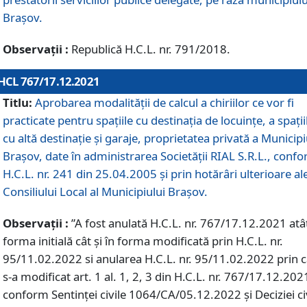
Braşov.
Observații :
Republică H.C.L. nr. 791/2018.
HCL 767/17.12.2021
Titlu:
Aprobarea modalității de calcul a chiriilor ce vor fi
practicate pentru spaţiile cu destinaţia de locuinţe, a spaţii
cu altă destinaţie şi garaje, proprietatea privată a Municipi
Braşov, date în administrarea Societăţii RIAL S.R.L., conf
H.C.L. nr. 241 din 25.04.2005 și prin hotărâri ulterioare al
Consiliului Local al Municipiului Braşov.
Observații :
”A fost anulată H.C.L. nr. 767/17.12.2021 atât
forma initială cât și în forma modificată prin H.C.L. nr.
95/11.02.2022 si anularea H.C.L. nr. 95/11.02.2022 prin 
s-a modificat art. 1 al. 1, 2, 3 din H.C.L. nr. 767/17.12.202
conform Sentinței civile 1064/CA/05.12.2022 și Deciziei ci