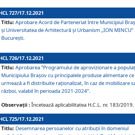
HCL 727/17.12.2021
Titlu:
Aprobare Acord de Parteneriat între Municipiul Bra
și Universitatea de Arhitectură și Urbanism „ION MINCU”
București.
HCL 726/17.12.2021
Titlu:
Aprobarea ”Programului de aprovizionare a populaț
Municipiului Braşov cu principalele produse alimentare ce
urmează a fi distribuite raționalizat, în caz de mobilizare s
război, valabil în perioada 2021-2024”.
Observații :
Încetează aplicabilitatea H.C.L. nr. 183/2019.
HCL 725/17.12.2021
Titlu:
Desemnarea persoanelor cu atribuții în domeniul