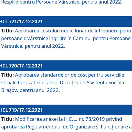
Respiro pentru Persoane Vârstnice, pentru anul 2022.
HCL 721/17.12.2021
Titlu:
Aprobarea costului mediu lunar de întreţinere pent
persoanele vârstnice îngrijite în Căminul pentru Persoane
Vârstnice, pentru anul 2022.
HCL 720/17.12.2021
Titlu:
Aprobarea standardelor de cost pentru serviciile
sociale furnizate în cadrul Direcției de Asistență Socială
Brașov, pentru anul 2022.
HCL 719/17.12.2021
Titlu:
Modificarea anexei la H.C.L. nr. 78/2019 privind
aprobarea Regulamentului de Organizare și Funcționare a