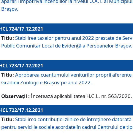
apărării împotriva incendiilor la nivelul U.A.T. al Municipiul
Brașov.
HCL 724/17.12.2021
Titlu:
Stabilirea taxelor pentru anul 2022 prestate de Servi
Public Comunitar Local de Evidență a Persoanelor Braşov.
HCL 723/17.12.2021
Titlu:
Aprobarea cuantumului veniturilor proprii aferente
Grădinii Zoologice Braşov pe anul 2022.
Observații :
Încetează aplicabilitatea H.C.L. nr. 563/2020.
HCL 722/17.12.2021
Titlu:
Stabilirea contribuţiei zilnice de întreținere datorată
pentru serviciile sociale acordate în cadrul Centrului de tip