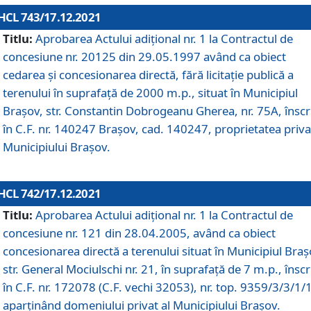
HCL 743/17.12.2021
Titlu:
Aprobarea Actului adiţional nr. 1 la Contractul de
concesiune nr. 20125 din 29.05.1997 având ca obiect
cedarea și concesionarea directă, fără licitație publică a
terenului în suprafață de 2000 m.p., situat în Municipiul
Brașov, str. Constantin Dobrogeanu Gherea, nr. 75A, înscr
în C.F. nr. 140247 Brașov, cad. 140247, proprietatea priva
Municipiului Brașov.
HCL 742/17.12.2021
Titlu:
Aprobarea Actului adiţional nr. 1 la Contractul de
concesiune nr. 121 din 28.04.2005, având ca obiect
concesionarea directă a terenului situat în Municipiul Braș
str. General Mociulschi nr. 21, în suprafață de 7 m.p., înscr
în C.F. nr. 172078 (C.F. vechi 32053), nr. top. 9359/3/3/1/
aparținând domeniului privat al Municipiului Brașov.