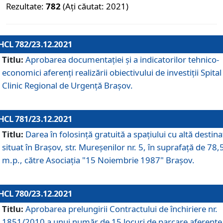
Rezultate:
782
(Ați căutat: 2021)
HCL 782/23.12.2021
Titlu:
Aprobarea documentației și a indicatorilor tehnico-
economici aferenți realizării obiectivului de investiții Spital
Clinic Regional de Urgență Brașov.
HCL 781/23.12.2021
Titlu:
Darea în folosinţă gratuită a spaţiului cu altă destina
situat în Braşov, str. Mureşenilor nr. 5, în suprafaţă de 78,
m.p., către Asociaţia "15 Noiembrie 1987" Braşov.
HCL 780/23.12.2021
Titlu:
Aprobarea prelungirii Contractului de închiriere nr.
1851/2010 a unui număr de 15 locuri de parcare aferente