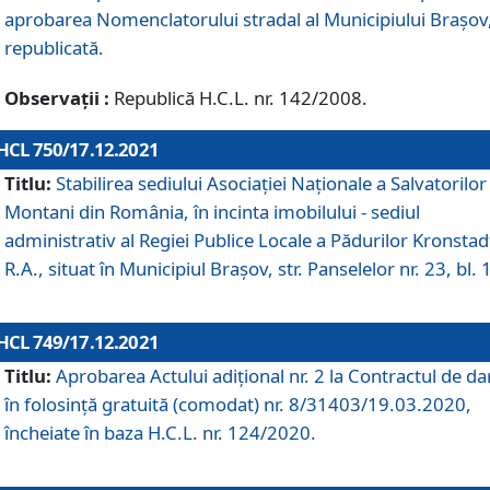
aprobarea Nomenclatorului stradal al Municipiului Braşov
republicată.
Observații :
Republică H.C.L. nr. 142/2008.
HCL 750/17.12.2021
Titlu:
Stabilirea sediului Asociației Naționale a Salvatorilor
Montani din România, în incinta imobilului - sediul
administrativ al Regiei Publice Locale a Pădurilor Kronstad
R.A., situat în Municipiul Braşov, str. Panselelor nr. 23, bl. 
HCL 749/17.12.2021
Titlu:
Aprobarea Actului adițional nr. 2 la Contractul de da
în folosință gratuită (comodat) nr. 8/31403/19.03.2020,
încheiate în baza H.C.L. nr. 124/2020.