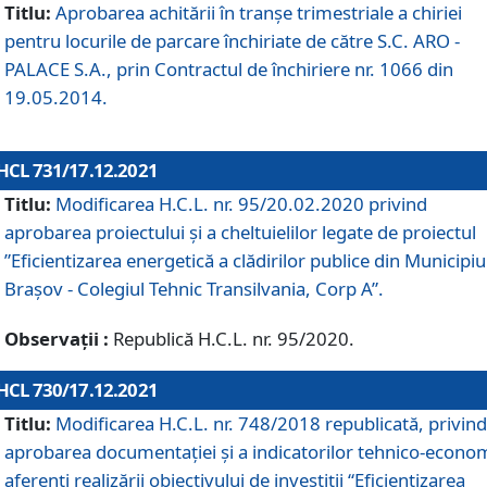
Titlu:
Aprobarea achitării în tranșe trimestriale a chiriei
pentru locurile de parcare închiriate de către S.C. ARO -
PALACE S.A., prin Contractul de închiriere nr. 1066 din
19.05.2014.
HCL 731/17.12.2021
Titlu:
Modificarea H.C.L. nr. 95/20.02.2020 privind
aprobarea proiectului și a cheltuielilor legate de proiectul
”Eficientizarea energetică a clădirilor publice din Municipiu
Brașov - Colegiul Tehnic Transilvania, Corp A”.
Observații :
Republică H.C.L. nr. 95/2020.
HCL 730/17.12.2021
Titlu:
Modificarea H.C.L. nr. 748/2018 republicată, privind
aprobarea documentației și a indicatorilor tehnico-econom
aferenți realizării obiectivului de investiții “Eficientizarea