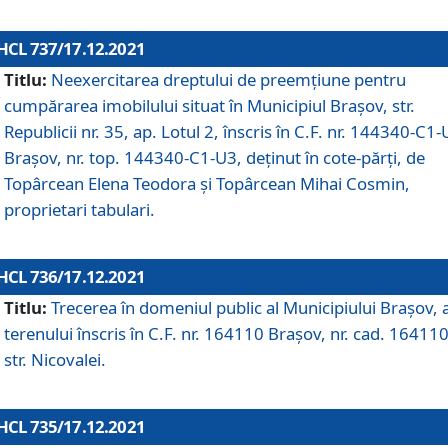
HCL 737/17.12.2021
Titlu:
Neexercitarea dreptului de preemţiune pentru
cumpărarea imobilului situat în Municipiul Braşov, str.
Republicii nr. 35, ap. Lotul 2, înscris în C.F. nr. 144340-C1
Brașov, nr. top. 144340-C1-U3, deținut în cote-părți, de
Topârcean Elena Teodora și Topârcean Mihai Cosmin,
proprietari tabulari.
HCL 736/17.12.2021
Titlu:
Trecerea în domeniul public al Municipiului Braşov, 
terenului înscris în C.F. nr. 164110 Brașov, nr. cad. 164110
str. Nicovalei.
HCL 735/17.12.2021