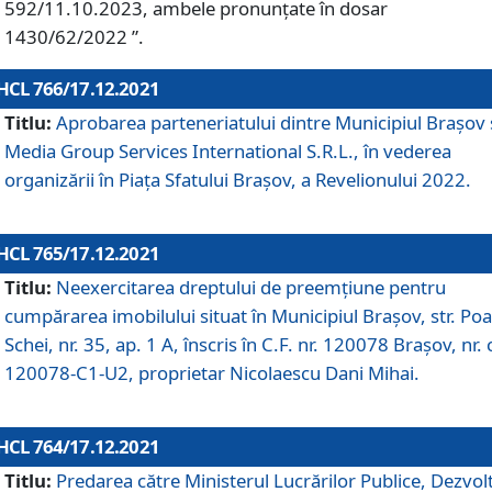
592/11.10.2023, ambele pronunțate în dosar
1430/62/2022 ”.
HCL 766/17.12.2021
Titlu:
Aprobarea parteneriatului dintre Municipiul Brașov 
Media Group Services International S.R.L., în vederea
organizării în Piața Sfatului Brașov, a Revelionului 2022.
HCL 765/17.12.2021
Titlu:
Neexercitarea dreptului de preemţiune pentru
cumpărarea imobilului situat în Municipiul Braşov, str. Poa
Schei, nr. 35, ap. 1 A, înscris în C.F. nr. 120078 Brașov, nr. 
120078-C1-U2, proprietar Nicolaescu Dani Mihai.
HCL 764/17.12.2021
Titlu:
Predarea către Ministerul Lucrărilor Publice, Dezvolt