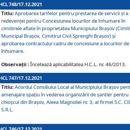
HCL 748/17.12.2021
Titlu:
Aprobarea tarifelor pentru prestarea de servicii şi a
redevenţei pentru Concesiunea locurilor de înhumare în
cimitirele aflate în proprietatea Municipiului Braşov (Cimit
Municipal Braşov, Cimitirul Civil Sprenghi Braşov) şi
aprobarea contractului cadru de concesiune a locurilor de
înhumare.
Observații :
Încetează aplicabilitatea H.C.L. nr. 46/2013.
HCL 747/17.12.2021
Titlu:
Acordul Consiliului Local al Municipiului Braşov pen
amenajare spațiu în vederea organizării de șantier pentru
chioșcul din Brașov, Aleea Magnoliei nr. 3, al firmei S.C. C
S.R.L.
HCL 746/17.12.2021