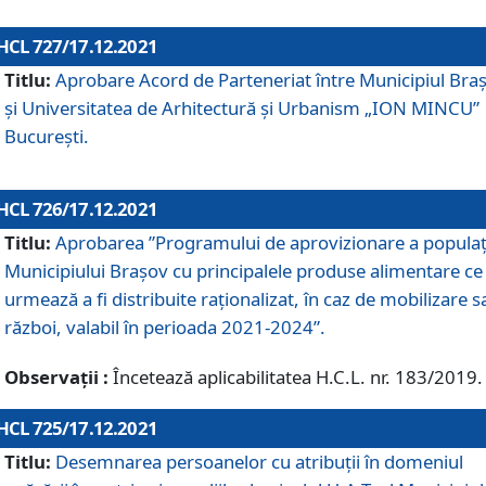
HCL 727/17.12.2021
Titlu:
Aprobare Acord de Parteneriat între Municipiul Bra
și Universitatea de Arhitectură și Urbanism „ION MINCU”
București.
HCL 726/17.12.2021
Titlu:
Aprobarea ”Programului de aprovizionare a populaț
Municipiului Braşov cu principalele produse alimentare ce
urmează a fi distribuite raționalizat, în caz de mobilizare s
război, valabil în perioada 2021-2024”.
Observații :
Încetează aplicabilitatea H.C.L. nr. 183/2019.
HCL 725/17.12.2021
Titlu:
Desemnarea persoanelor cu atribuții în domeniul