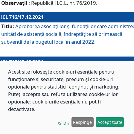
Observații :
Republică H.C.L. nr. 76/2019.
HCL 716/17.12.2021
Titlu:
Aprobarea asociaţiilor şi fundaţiilor care administre
unităţi de asistenţă socială, îndreptăţite să primească
subvenţii de la bugetul local în anul 2022.
HCL 715/17.12.2021
Titlu:
Aprobarea Planului de acţiuni sau lucrări de interes
Acest site folosește cookie-uri esențiale pentru
local pentru anul 2022.
funcționare și securitate, precum și cookie-uri
opționale pentru statistici, conținut și marketing.
Puteți accepta sau refuza utilizarea cookie-urilor
HCL 714/17.12.2021
opționale; cookie-urile esențiale nu pot fi
Titlu:
Modificarea Anexei la H.C.L. nr. 709/2020 privind
dezactivate.
aprobarea Regulamentului de Organizare şi Funcţionare a
Respinge
Accept toate
Direcţiei de Asistenţă Socială Braşov.
Setări