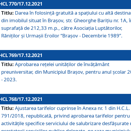
HCL 770/17.12.2021
Titlu:
Darea în folosinţă gratuită a spaţiului cu altă destina
din imobilul situat în Braşov, str. Gheorghe Bariţiu nr. 1A, î
suprafaţă de 212,33 m.p., către Asociaţia Luptătorilor,
Răniţilor şi Urmaşii Eroilor “Braşov - Decembrie 1989”.
HCL 769/17.12.2021
Titlu:
Aprobarea reţelei unităţilor de învăţământ
preuniversitar, din Municipiul Braşov, pentru anul şcolar 
- 2023.
HCL 768/17.12.2021
Titlu:
Ajustarea tarifelor cuprinse în Anexa nr. 1 din H.C.L. 
791/2018, republicată, privind aprobarea tarifelor pentru
activităţile specifice serviciului de salubrizare desfăşurate
prestatorii serviciilor publice delegate, pe raza municipiulu