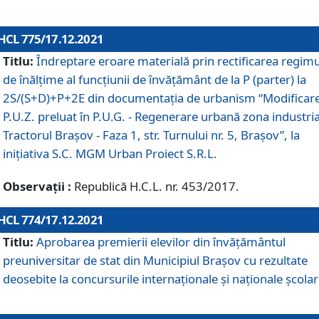
HCL 775/17.12.2021
Titlu:
Îndreptare eroare materială prin rectificarea regimu
de înălţime al funcţiunii de învăţământ de la P (parter) la
2S/(S+D)+P+2E din documentaţia de urbanism “Modificar
P.U.Z. preluat în P.U.G. - Regenerare urbană zona industria
Tractorul Braşov - Faza 1, str. Turnului nr. 5, Braşov”, la
iniţiativa S.C. MGM Urban Proiect S.R.L.
Observații :
Republică H.C.L. nr. 453/2017.
HCL 774/17.12.2021
Titlu:
Aprobarea premierii elevilor din învățământul
preuniversitar de stat din Municipiul Brașov cu rezultate
deosebite la concursurile internaționale și naționale școlar