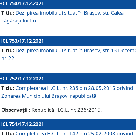
HCL 754/17.12.2021
Titlu:
Dezlipirea imobilului situat în Brașov, str. Calea
Făgărașului f.n.
HCL 753/17.12.2021
Titlu:
Dezlipirea imobilului situat în Brașov, str. 13 Decem
nr. 22.
HCL 752/17.12.2021
Titlu:
Completarea H.C.L. nr. 236 din 28.05.2015 privind
Zonarea Municipiului Braşov, republicată.
Observații :
Republică H.C.L. nr. 236/2015.
HCL 751/17.12.2021
Titlu:
Completarea H.C.L. nr. 142 din 25.02.2008 privind