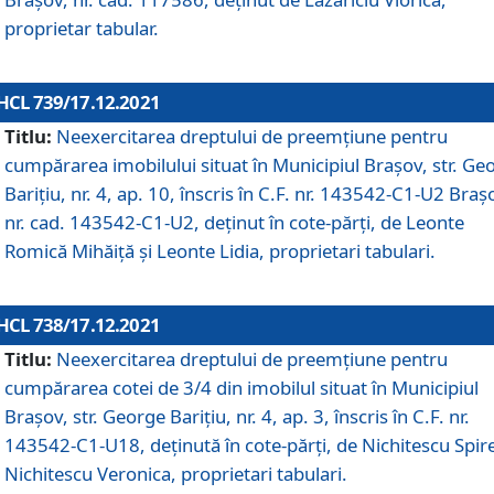
proprietar tabular.
HCL 739/17.12.2021
Titlu:
Neexercitarea dreptului de preemţiune pentru
cumpărarea imobilului situat în Municipiul Braşov, str. Ge
Barițiu, nr. 4, ap. 10, înscris în C.F. nr. 143542-C1-U2 Braș
nr. cad. 143542-C1-U2, deținut în cote-părți, de Leonte
Romică Mihăiță și Leonte Lidia, proprietari tabulari.
HCL 738/17.12.2021
Titlu:
Neexercitarea dreptului de preemţiune pentru
cumpărarea cotei de 3/4 din imobilul situat în Municipiul
Braşov, str. George Barițiu, nr. 4, ap. 3, înscris în C.F. nr.
143542-C1-U18, deținută în cote-părți, de Nichitescu Spire
Nichitescu Veronica, proprietari tabulari.