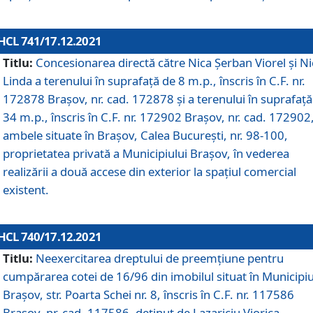
HCL 741/17.12.2021
Titlu:
Concesionarea directă către Nica Șerban Viorel și Ni
Linda a terenului în suprafață de 8 m.p., înscris în C.F. nr.
172878 Brașov, nr. cad. 172878 și a terenului în suprafață
34 m.p., înscris în C.F. nr. 172902 Brașov, nr. cad. 172902
ambele situate în Brașov, Calea București, nr. 98-100,
proprietatea privată a Municipiului Brașov, în vederea
realizării a două accese din exterior la spațiul comercial
existent.
HCL 740/17.12.2021
Titlu:
Neexercitarea dreptului de preemţiune pentru
cumpărarea cotei de 16/96 din imobilul situat în Municipiu
Braşov, str. Poarta Schei nr. 8, înscris în C.F. nr. 117586
Brașov, nr. cad. 117586, deținut de Lazariciu Viorica,