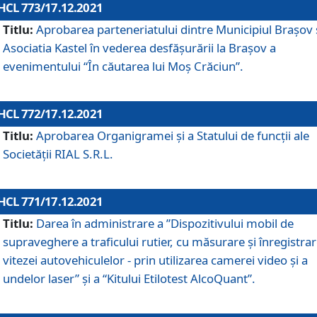
HCL 773/17.12.2021
Titlu:
Aprobarea parteneriatului dintre Municipiul Brașov 
Asociatia Kastel în vederea desfăşurării la Brașov a
evenimentului “În căutarea lui Moș Crăciun”.
HCL 772/17.12.2021
Titlu:
Aprobarea Organigramei şi a Statului de funcţii ale
Societăţii RIAL S.R.L.
HCL 771/17.12.2021
Titlu:
Darea în administrare a ”Dispozitivului mobil de
supraveghere a traficului rutier, cu măsurare și înregistrar
vitezei autovehiculelor - prin utilizarea camerei video și a
undelor laser” și a “Kitului Etilotest AlcoQuant”.