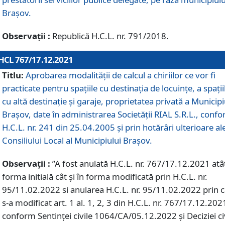
Braşov.
Observații :
Republică H.C.L. nr. 791/2018.
HCL 767/17.12.2021
Titlu:
Aprobarea modalității de calcul a chiriilor ce vor fi
practicate pentru spaţiile cu destinaţia de locuinţe, a spaţii
cu altă destinaţie şi garaje, proprietatea privată a Municipi
Braşov, date în administrarea Societăţii RIAL S.R.L., conf
H.C.L. nr. 241 din 25.04.2005 și prin hotărâri ulterioare al
Consiliului Local al Municipiului Braşov.
Observații :
”A fost anulată H.C.L. nr. 767/17.12.2021 atât
forma initială cât și în forma modificată prin H.C.L. nr.
95/11.02.2022 si anularea H.C.L. nr. 95/11.02.2022 prin 
s-a modificat art. 1 al. 1, 2, 3 din H.C.L. nr. 767/17.12.202
conform Sentinței civile 1064/CA/05.12.2022 și Deciziei ci