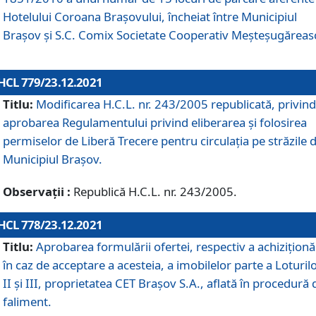
Hotelului Coroana Brașovului, încheiat între Municipiul
Braşov şi S.C. Comix Societate Cooperativ Meșteșugăreas
HCL 779/23.12.2021
Titlu:
Modificarea H.C.L. nr. 243/2005 republicată, privind
aprobarea Regulamentului privind eliberarea şi folosirea
permiselor de Liberă Trecere pentru circulația pe străzile 
Municipiul Braşov.
Observații :
Republică H.C.L. nr. 243/2005.
HCL 778/23.12.2021
Titlu:
Aprobarea formulării ofertei, respectiv a achiziționăr
în caz de acceptare a acesteia, a imobilelor parte a Loturilo
II și III, proprietatea CET Brașov S.A., aflată în procedură 
faliment.