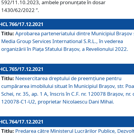
592/11.10.2023, ambele pronunțate în dosar
1430/62/2022 ”.
HCL 766/17.12.2021
Titlu:
Aprobarea parteneriatului dintre Municipiul Brașov 
Media Group Services International S.R.L., în vederea
organizării în Piața Sfatului Brașov, a Revelionului 2022.
HCL 765/17.12.2021
Titlu:
Neexercitarea dreptului de preemţiune pentru
cumpărarea imobilului situat în Municipiul Braşov, str. Poa
Schei, nr. 35, ap. 1 A, înscris în C.F. nr. 120078 Brașov, nr. 
120078-C1-U2, proprietar Nicolaescu Dani Mihai.
HCL 764/17.12.2021
Titlu:
Predarea către Ministerul Lucrărilor Publice, Dezvolt