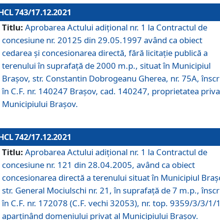
HCL 743/17.12.2021
Titlu:
Aprobarea Actului adiţional nr. 1 la Contractul de
concesiune nr. 20125 din 29.05.1997 având ca obiect
cedarea și concesionarea directă, fără licitație publică a
terenului în suprafață de 2000 m.p., situat în Municipiul
Brașov, str. Constantin Dobrogeanu Gherea, nr. 75A, înscr
în C.F. nr. 140247 Brașov, cad. 140247, proprietatea priva
Municipiului Brașov.
HCL 742/17.12.2021
Titlu:
Aprobarea Actului adiţional nr. 1 la Contractul de
concesiune nr. 121 din 28.04.2005, având ca obiect
concesionarea directă a terenului situat în Municipiul Braș
str. General Mociulschi nr. 21, în suprafață de 7 m.p., înscr
în C.F. nr. 172078 (C.F. vechi 32053), nr. top. 9359/3/3/1/
aparținând domeniului privat al Municipiului Brașov.