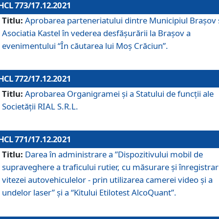
HCL 773/17.12.2021
Titlu:
Aprobarea parteneriatului dintre Municipiul Brașov 
Asociatia Kastel în vederea desfăşurării la Brașov a
evenimentului “În căutarea lui Moș Crăciun”.
HCL 772/17.12.2021
Titlu:
Aprobarea Organigramei şi a Statului de funcţii ale
Societăţii RIAL S.R.L.
HCL 771/17.12.2021
Titlu:
Darea în administrare a ”Dispozitivului mobil de
supraveghere a traficului rutier, cu măsurare și înregistrar
vitezei autovehiculelor - prin utilizarea camerei video și a
undelor laser” și a “Kitului Etilotest AlcoQuant”.