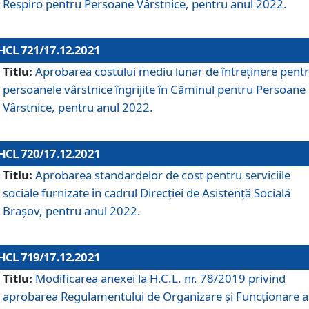
Respiro pentru Persoane Vârstnice, pentru anul 2022.
HCL 721/17.12.2021
Titlu:
Aprobarea costului mediu lunar de întreţinere pent
persoanele vârstnice îngrijite în Căminul pentru Persoane
Vârstnice, pentru anul 2022.
HCL 720/17.12.2021
Titlu:
Aprobarea standardelor de cost pentru serviciile
sociale furnizate în cadrul Direcției de Asistență Socială
Brașov, pentru anul 2022.
HCL 719/17.12.2021
Titlu:
Modificarea anexei la H.C.L. nr. 78/2019 privind
aprobarea Regulamentului de Organizare și Funcționare a