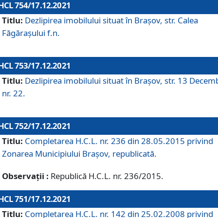
HCL 754/17.12.2021
Titlu:
Dezlipirea imobilului situat în Brașov, str. Calea
Făgărașului f.n.
HCL 753/17.12.2021
Titlu:
Dezlipirea imobilului situat în Brașov, str. 13 Decem
nr. 22.
HCL 752/17.12.2021
Titlu:
Completarea H.C.L. nr. 236 din 28.05.2015 privind
Zonarea Municipiului Braşov, republicată.
Observații :
Republică H.C.L. nr. 236/2015.
HCL 751/17.12.2021
Titlu:
Completarea H.C.L. nr. 142 din 25.02.2008 privind