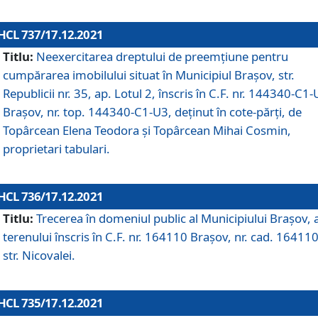
HCL 737/17.12.2021
Titlu:
Neexercitarea dreptului de preemţiune pentru
cumpărarea imobilului situat în Municipiul Braşov, str.
Republicii nr. 35, ap. Lotul 2, înscris în C.F. nr. 144340-C1
Brașov, nr. top. 144340-C1-U3, deținut în cote-părți, de
Topârcean Elena Teodora și Topârcean Mihai Cosmin,
proprietari tabulari.
HCL 736/17.12.2021
Titlu:
Trecerea în domeniul public al Municipiului Braşov, 
terenului înscris în C.F. nr. 164110 Brașov, nr. cad. 164110
str. Nicovalei.
HCL 735/17.12.2021