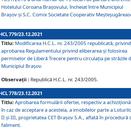
Hotelului Coroana Brașovului, încheiat între Municipiul
Braşov şi S.C. Comix Societate Cooperativ Meșteșugăreas
HCL 779/23.12.2021
Titlu:
Modificarea H.C.L. nr. 243/2005 republicată, privind
aprobarea Regulamentului privind eliberarea şi folosirea
permiselor de Liberă Trecere pentru circulația pe străzile 
Municipiul Braşov.
Observații :
Republică H.C.L. nr. 243/2005.
HCL 778/23.12.2021
Titlu:
Aprobarea formulării ofertei, respectiv a achiziționăr
în caz de acceptare a acesteia, a imobilelor parte a Loturilo
II și III, proprietatea CET Brașov S.A., aflată în procedură 
faliment.