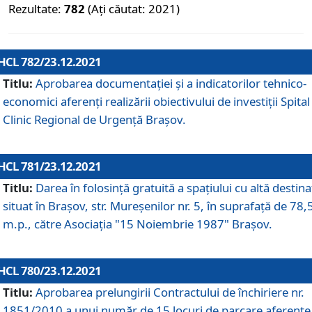
Rezultate:
782
(Ați căutat: 2021)
HCL 782/23.12.2021
Titlu:
Aprobarea documentației și a indicatorilor tehnico-
economici aferenți realizării obiectivului de investiții Spital
Clinic Regional de Urgență Brașov.
HCL 781/23.12.2021
Titlu:
Darea în folosinţă gratuită a spaţiului cu altă destina
situat în Braşov, str. Mureşenilor nr. 5, în suprafaţă de 78,
m.p., către Asociaţia "15 Noiembrie 1987" Braşov.
HCL 780/23.12.2021
Titlu:
Aprobarea prelungirii Contractului de închiriere nr.
1851/2010 a unui număr de 15 locuri de parcare aferente