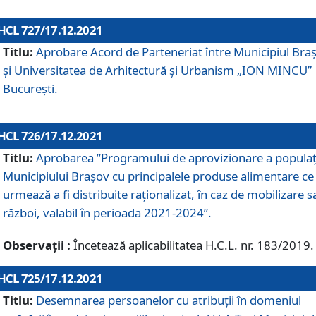
HCL 727/17.12.2021
Titlu:
Aprobare Acord de Parteneriat între Municipiul Bra
și Universitatea de Arhitectură și Urbanism „ION MINCU”
București.
HCL 726/17.12.2021
Titlu:
Aprobarea ”Programului de aprovizionare a populaț
Municipiului Braşov cu principalele produse alimentare ce
urmează a fi distribuite raționalizat, în caz de mobilizare s
război, valabil în perioada 2021-2024”.
Observații :
Încetează aplicabilitatea H.C.L. nr. 183/2019.
HCL 725/17.12.2021
Titlu:
Desemnarea persoanelor cu atribuții în domeniul