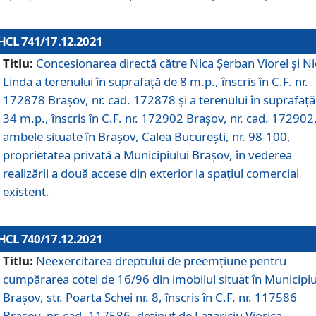
HCL 741/17.12.2021
Titlu:
Concesionarea directă către Nica Șerban Viorel și Ni
Linda a terenului în suprafață de 8 m.p., înscris în C.F. nr.
172878 Brașov, nr. cad. 172878 și a terenului în suprafață
34 m.p., înscris în C.F. nr. 172902 Brașov, nr. cad. 172902
ambele situate în Brașov, Calea București, nr. 98-100,
proprietatea privată a Municipiului Brașov, în vederea
realizării a două accese din exterior la spațiul comercial
existent.
HCL 740/17.12.2021
Titlu:
Neexercitarea dreptului de preemţiune pentru
cumpărarea cotei de 16/96 din imobilul situat în Municipiu
Braşov, str. Poarta Schei nr. 8, înscris în C.F. nr. 117586
Brașov, nr. cad. 117586, deținut de Lazariciu Viorica,