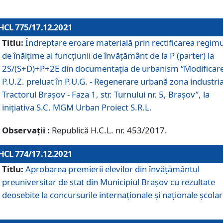
HCL 775/17.12.2021
Titlu:
Îndreptare eroare materială prin rectificarea regimu
de înălţime al funcţiunii de învăţământ de la P (parter) la
2S/(S+D)+P+2E din documentaţia de urbanism “Modificar
P.U.Z. preluat în P.U.G. - Regenerare urbană zona industria
Tractorul Braşov - Faza 1, str. Turnului nr. 5, Braşov”, la
iniţiativa S.C. MGM Urban Proiect S.R.L.
Observații :
Republică H.C.L. nr. 453/2017.
HCL 774/17.12.2021
Titlu:
Aprobarea premierii elevilor din învățământul
preuniversitar de stat din Municipiul Brașov cu rezultate
deosebite la concursurile internaționale și naționale școlar