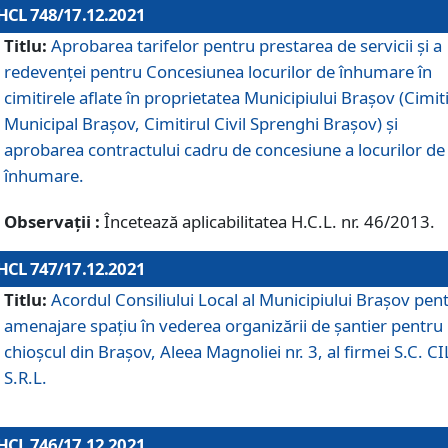
HCL 748/17.12.2021
Titlu:
Aprobarea tarifelor pentru prestarea de servicii şi a
redevenţei pentru Concesiunea locurilor de înhumare în
cimitirele aflate în proprietatea Municipiului Braşov (Cimit
Municipal Braşov, Cimitirul Civil Sprenghi Braşov) şi
aprobarea contractului cadru de concesiune a locurilor de
înhumare.
Observații :
Încetează aplicabilitatea H.C.L. nr. 46/2013.
HCL 747/17.12.2021
Titlu:
Acordul Consiliului Local al Municipiului Braşov pen
amenajare spațiu în vederea organizării de șantier pentru
chioșcul din Brașov, Aleea Magnoliei nr. 3, al firmei S.C. C
S.R.L.
HCL 746/17.12.2021