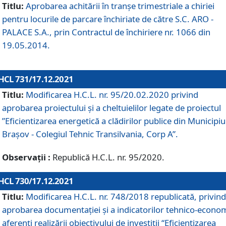
Titlu:
Aprobarea achitării în tranșe trimestriale a chiriei
pentru locurile de parcare închiriate de către S.C. ARO -
PALACE S.A., prin Contractul de închiriere nr. 1066 din
19.05.2014.
HCL 731/17.12.2021
Titlu:
Modificarea H.C.L. nr. 95/20.02.2020 privind
aprobarea proiectului și a cheltuielilor legate de proiectul
”Eficientizarea energetică a clădirilor publice din Municipiu
Brașov - Colegiul Tehnic Transilvania, Corp A”.
Observații :
Republică H.C.L. nr. 95/2020.
HCL 730/17.12.2021
Titlu:
Modificarea H.C.L. nr. 748/2018 republicată, privind
aprobarea documentației și a indicatorilor tehnico-econom
aferenți realizării obiectivului de investiții “Eficientizarea