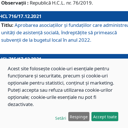
Observații :
Republică H.C.L. nr. 76/2019.
HCL 716/17.12.2021
Titlu:
Aprobarea asociaţiilor şi fundaţiilor care administre
unităţi de asistenţă socială, îndreptăţite să primească
subvenţii de la bugetul local în anul 2022.
HCL 715/17.12.2021
Titlu:
Aprobarea Planului de acţiuni sau lucrări de interes
Acest site folosește cookie-uri esențiale pentru
local pentru anul 2022.
funcționare și securitate, precum și cookie-uri
opționale pentru statistici, conținut și marketing.
Puteți accepta sau refuza utilizarea cookie-urilor
HCL 714/17.12.2021
opționale; cookie-urile esențiale nu pot fi
Titlu:
Modificarea Anexei la H.C.L. nr. 709/2020 privind
dezactivate.
aprobarea Regulamentului de Organizare şi Funcţionare a
Respinge
Accept toate
Direcţiei de Asistenţă Socială Braşov.
Setări