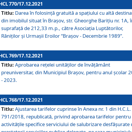
HCL 770/17.12.2021
Titlu:
Darea în folosinţă gratuită a spaţiului cu altă destina
din imobilul situat în Braşov, str. Gheorghe Bariţiu nr. 1A, î
suprafaţă de 212,33 m.p., către Asociaţia Luptătorilor,
Răniţilor şi Urmaşii Eroilor “Braşov - Decembrie 1989”.
HCL 769/17.12.2021
Titlu:
Aprobarea reţelei unităţilor de învăţământ
preuniversitar, din Municipiul Braşov, pentru anul şcolar 
- 2023.
HCL 768/17.12.2021
Titlu:
Ajustarea tarifelor cuprinse în Anexa nr. 1 din H.C.L. 
791/2018, republicată, privind aprobarea tarifelor pentru
activităţile specifice serviciului de salubrizare desfăşurate
prestatorii serviciilor publice delegate, pe raza municipiulu