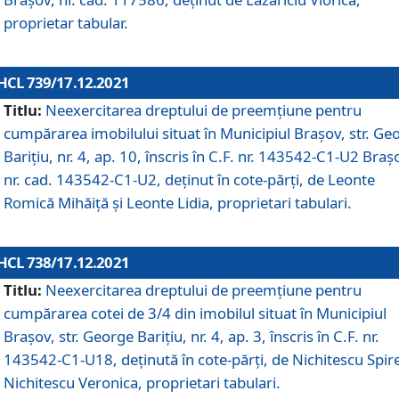
proprietar tabular.
HCL 739/17.12.2021
Titlu:
Neexercitarea dreptului de preemţiune pentru
cumpărarea imobilului situat în Municipiul Braşov, str. Ge
Barițiu, nr. 4, ap. 10, înscris în C.F. nr. 143542-C1-U2 Braș
nr. cad. 143542-C1-U2, deținut în cote-părți, de Leonte
Romică Mihăiță și Leonte Lidia, proprietari tabulari.
HCL 738/17.12.2021
Titlu:
Neexercitarea dreptului de preemţiune pentru
cumpărarea cotei de 3/4 din imobilul situat în Municipiul
Braşov, str. George Barițiu, nr. 4, ap. 3, înscris în C.F. nr.
143542-C1-U18, deținută în cote-părți, de Nichitescu Spire
Nichitescu Veronica, proprietari tabulari.