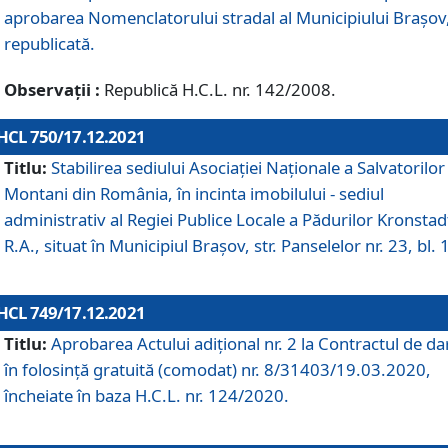
aprobarea Nomenclatorului stradal al Municipiului Braşov
republicată.
Observații :
Republică H.C.L. nr. 142/2008.
HCL 750/17.12.2021
Titlu:
Stabilirea sediului Asociației Naționale a Salvatorilor
Montani din România, în incinta imobilului - sediul
administrativ al Regiei Publice Locale a Pădurilor Kronstad
R.A., situat în Municipiul Braşov, str. Panselelor nr. 23, bl. 
HCL 749/17.12.2021
Titlu:
Aprobarea Actului adițional nr. 2 la Contractul de da
în folosință gratuită (comodat) nr. 8/31403/19.03.2020,
încheiate în baza H.C.L. nr. 124/2020.