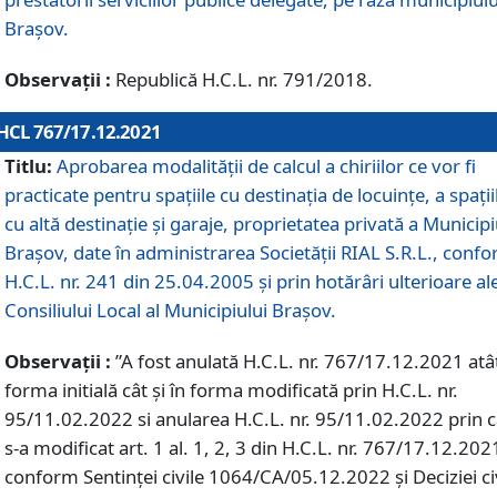
Braşov.
Observații :
Republică H.C.L. nr. 791/2018.
HCL 767/17.12.2021
Titlu:
Aprobarea modalității de calcul a chiriilor ce vor fi
practicate pentru spaţiile cu destinaţia de locuinţe, a spaţii
cu altă destinaţie şi garaje, proprietatea privată a Municipi
Braşov, date în administrarea Societăţii RIAL S.R.L., conf
H.C.L. nr. 241 din 25.04.2005 și prin hotărâri ulterioare al
Consiliului Local al Municipiului Braşov.
Observații :
”A fost anulată H.C.L. nr. 767/17.12.2021 atât
forma initială cât și în forma modificată prin H.C.L. nr.
95/11.02.2022 si anularea H.C.L. nr. 95/11.02.2022 prin 
s-a modificat art. 1 al. 1, 2, 3 din H.C.L. nr. 767/17.12.202
conform Sentinței civile 1064/CA/05.12.2022 și Deciziei ci