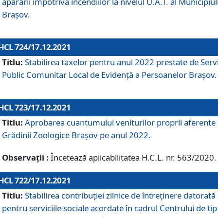
apărării împotriva incendiilor la nivelul U.A.T. al Municipiul
Brașov.
HCL 724/17.12.2021
Titlu:
Stabilirea taxelor pentru anul 2022 prestate de Servi
Public Comunitar Local de Evidență a Persoanelor Braşov.
HCL 723/17.12.2021
Titlu:
Aprobarea cuantumului veniturilor proprii aferente
Grădinii Zoologice Braşov pe anul 2022.
Observații :
Încetează aplicabilitatea H.C.L. nr. 563/2020.
HCL 722/17.12.2021
Titlu:
Stabilirea contribuţiei zilnice de întreținere datorată
pentru serviciile sociale acordate în cadrul Centrului de tip