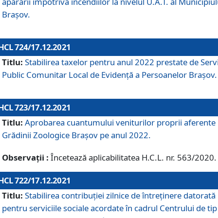
apărării împotriva incendiilor la nivelul U.A.T. al Municipiul
Brașov.
HCL 724/17.12.2021
Titlu:
Stabilirea taxelor pentru anul 2022 prestate de Servi
Public Comunitar Local de Evidență a Persoanelor Braşov.
HCL 723/17.12.2021
Titlu:
Aprobarea cuantumului veniturilor proprii aferente
Grădinii Zoologice Braşov pe anul 2022.
Observații :
Încetează aplicabilitatea H.C.L. nr. 563/2020.
HCL 722/17.12.2021
Titlu:
Stabilirea contribuţiei zilnice de întreținere datorată
pentru serviciile sociale acordate în cadrul Centrului de tip