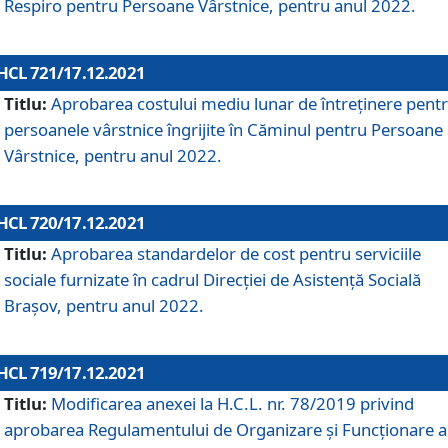
Respiro pentru Persoane Vârstnice, pentru anul 2022.
HCL 721/17.12.2021
Titlu:
Aprobarea costului mediu lunar de întreţinere pent
persoanele vârstnice îngrijite în Căminul pentru Persoane
Vârstnice, pentru anul 2022.
HCL 720/17.12.2021
Titlu:
Aprobarea standardelor de cost pentru serviciile
sociale furnizate în cadrul Direcției de Asistență Socială
Brașov, pentru anul 2022.
HCL 719/17.12.2021
Titlu:
Modificarea anexei la H.C.L. nr. 78/2019 privind
aprobarea Regulamentului de Organizare și Funcționare a