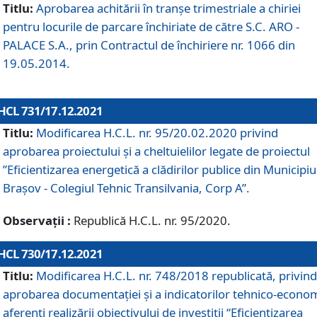
Titlu:
Aprobarea achitării în tranșe trimestriale a chiriei
pentru locurile de parcare închiriate de către S.C. ARO -
PALACE S.A., prin Contractul de închiriere nr. 1066 din
19.05.2014.
HCL 731/17.12.2021
Titlu:
Modificarea H.C.L. nr. 95/20.02.2020 privind
aprobarea proiectului și a cheltuielilor legate de proiectul
”Eficientizarea energetică a clădirilor publice din Municipiu
Brașov - Colegiul Tehnic Transilvania, Corp A”.
Observații :
Republică H.C.L. nr. 95/2020.
HCL 730/17.12.2021
Titlu:
Modificarea H.C.L. nr. 748/2018 republicată, privind
aprobarea documentației și a indicatorilor tehnico-econom
aferenți realizării obiectivului de investiții “Eficientizarea