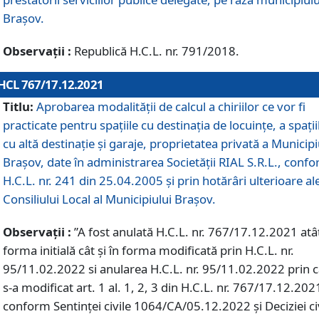
Braşov.
Observații :
Republică H.C.L. nr. 791/2018.
HCL 767/17.12.2021
Titlu:
Aprobarea modalității de calcul a chiriilor ce vor fi
practicate pentru spaţiile cu destinaţia de locuinţe, a spaţii
cu altă destinaţie şi garaje, proprietatea privată a Municipi
Braşov, date în administrarea Societăţii RIAL S.R.L., conf
H.C.L. nr. 241 din 25.04.2005 și prin hotărâri ulterioare al
Consiliului Local al Municipiului Braşov.
Observații :
”A fost anulată H.C.L. nr. 767/17.12.2021 atât
forma initială cât și în forma modificată prin H.C.L. nr.
95/11.02.2022 si anularea H.C.L. nr. 95/11.02.2022 prin 
s-a modificat art. 1 al. 1, 2, 3 din H.C.L. nr. 767/17.12.202
conform Sentinței civile 1064/CA/05.12.2022 și Deciziei ci