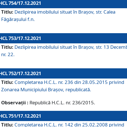
HCL 754/17.12.2021
Titlu:
Dezlipirea imobilului situat în Brașov, str. Calea
Făgărașului f.n.
HCL 753/17.12.2021
Titlu:
Dezlipirea imobilului situat în Brașov, str. 13 Decem
nr. 22.
HCL 752/17.12.2021
Titlu:
Completarea H.C.L. nr. 236 din 28.05.2015 privind
Zonarea Municipiului Braşov, republicată.
Observații :
Republică H.C.L. nr. 236/2015.
HCL 751/17.12.2021
Titlu:
Completarea H.C.L. nr. 142 din 25.02.2008 privind