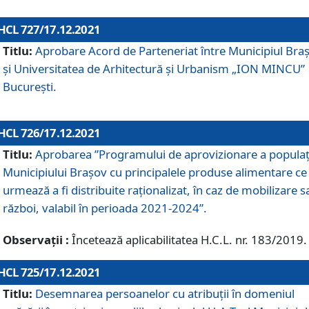
HCL 727/17.12.2021
Titlu:
Aprobare Acord de Parteneriat între Municipiul Bra
și Universitatea de Arhitectură și Urbanism „ION MINCU”
București.
HCL 726/17.12.2021
Titlu:
Aprobarea ”Programului de aprovizionare a populaț
Municipiului Braşov cu principalele produse alimentare ce
urmează a fi distribuite raționalizat, în caz de mobilizare s
război, valabil în perioada 2021-2024”.
Observații :
Încetează aplicabilitatea H.C.L. nr. 183/2019.
HCL 725/17.12.2021
Titlu:
Desemnarea persoanelor cu atribuții în domeniul