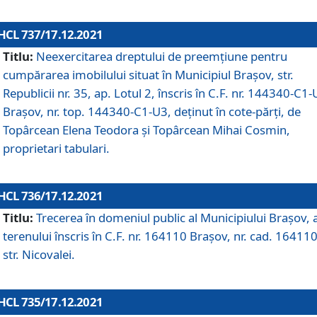
HCL 737/17.12.2021
Titlu:
Neexercitarea dreptului de preemţiune pentru
cumpărarea imobilului situat în Municipiul Braşov, str.
Republicii nr. 35, ap. Lotul 2, înscris în C.F. nr. 144340-C1
Brașov, nr. top. 144340-C1-U3, deținut în cote-părți, de
Topârcean Elena Teodora și Topârcean Mihai Cosmin,
proprietari tabulari.
HCL 736/17.12.2021
Titlu:
Trecerea în domeniul public al Municipiului Braşov, 
terenului înscris în C.F. nr. 164110 Brașov, nr. cad. 164110
str. Nicovalei.
HCL 735/17.12.2021