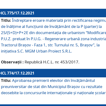
HCL 775/17.12.2021
Titlu:
Îndreptare eroare materială prin rectificarea regimu
de înălţime al funcţiunii de învăţământ de la P (parter) la
2S/(S+D)+P+2E din documentaţia de urbanism “Modificar
P.U.Z. preluat în P.U.G. - Regenerare urbană zona industria
Tractorul Braşov - Faza 1, str. Turnului nr. 5, Braşov”, la
iniţiativa S.C. MGM Urban Proiect S.R.L.
Observații :
Republică H.C.L. nr. 453/2017.
HCL 774/17.12.2021
Titlu:
Aprobarea premierii elevilor din învățământul
preuniversitar de stat din Municipiul Brașov cu rezultate
deosebite la concursurile internaționale și naționale școlar