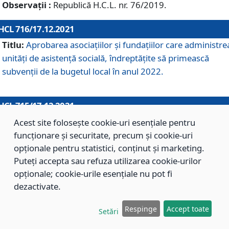
Observații :
Republică H.C.L. nr. 76/2019.
HCL 716/17.12.2021
Titlu:
Aprobarea asociaţiilor şi fundaţiilor care administre
unităţi de asistenţă socială, îndreptăţite să primească
subvenţii de la bugetul local în anul 2022.
HCL 715/17.12.2021
Titlu:
Aprobarea Planului de acţiuni sau lucrări de interes
Acest site folosește cookie-uri esențiale pentru
local pentru anul 2022.
funcționare și securitate, precum și cookie-uri
opționale pentru statistici, conținut și marketing.
Puteți accepta sau refuza utilizarea cookie-urilor
HCL 714/17.12.2021
opționale; cookie-urile esențiale nu pot fi
Titlu:
Modificarea Anexei la H.C.L. nr. 709/2020 privind
dezactivate.
aprobarea Regulamentului de Organizare şi Funcţionare a
Respinge
Accept toate
Direcţiei de Asistenţă Socială Braşov.
Setări