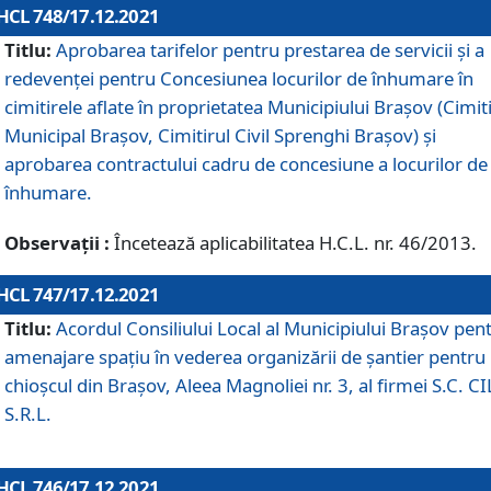
HCL 748/17.12.2021
Titlu:
Aprobarea tarifelor pentru prestarea de servicii şi a
redevenţei pentru Concesiunea locurilor de înhumare în
cimitirele aflate în proprietatea Municipiului Braşov (Cimit
Municipal Braşov, Cimitirul Civil Sprenghi Braşov) şi
aprobarea contractului cadru de concesiune a locurilor de
înhumare.
Observații :
Încetează aplicabilitatea H.C.L. nr. 46/2013.
HCL 747/17.12.2021
Titlu:
Acordul Consiliului Local al Municipiului Braşov pen
amenajare spațiu în vederea organizării de șantier pentru
chioșcul din Brașov, Aleea Magnoliei nr. 3, al firmei S.C. C
S.R.L.
HCL 746/17.12.2021