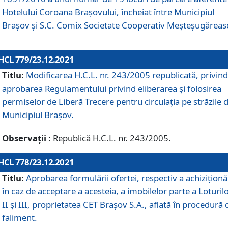
Hotelului Coroana Brașovului, încheiat între Municipiul
Braşov şi S.C. Comix Societate Cooperativ Meșteșugăreas
HCL 779/23.12.2021
Titlu:
Modificarea H.C.L. nr. 243/2005 republicată, privind
aprobarea Regulamentului privind eliberarea şi folosirea
permiselor de Liberă Trecere pentru circulația pe străzile 
Municipiul Braşov.
Observații :
Republică H.C.L. nr. 243/2005.
HCL 778/23.12.2021
Titlu:
Aprobarea formulării ofertei, respectiv a achiziționăr
în caz de acceptare a acesteia, a imobilelor parte a Loturilo
II și III, proprietatea CET Brașov S.A., aflată în procedură 
faliment.