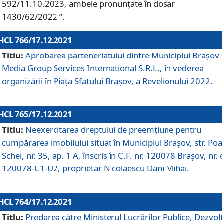
592/11.10.2023, ambele pronunțate în dosar
1430/62/2022 ”.
HCL 766/17.12.2021
Titlu:
Aprobarea parteneriatului dintre Municipiul Brașov 
Media Group Services International S.R.L., în vederea
organizării în Piața Sfatului Brașov, a Revelionului 2022.
HCL 765/17.12.2021
Titlu:
Neexercitarea dreptului de preemţiune pentru
cumpărarea imobilului situat în Municipiul Braşov, str. Poa
Schei, nr. 35, ap. 1 A, înscris în C.F. nr. 120078 Brașov, nr. 
120078-C1-U2, proprietar Nicolaescu Dani Mihai.
HCL 764/17.12.2021
Titlu:
Predarea către Ministerul Lucrărilor Publice, Dezvolt