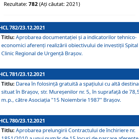
Rezultate:
782
(Ați căutat: 2021)
HCL 782/23.12.2021
Titlu:
Aprobarea documentației și a indicatorilor tehnico-
economici aferenți realizării obiectivului de investiții Spital
Clinic Regional de Urgență Brașov.
HCL 781/23.12.2021
Titlu:
Darea în folosinţă gratuită a spaţiului cu altă destina
situat în Braşov, str. Mureşenilor nr. 5, în suprafaţă de 78,
m.p., către Asociaţia "15 Noiembrie 1987" Braşov.
HCL 780/23.12.2021
Titlu:
Aprobarea prelungirii Contractului de închiriere nr.
1851/2010 a unui număr de 15 locuri de parcare aferente