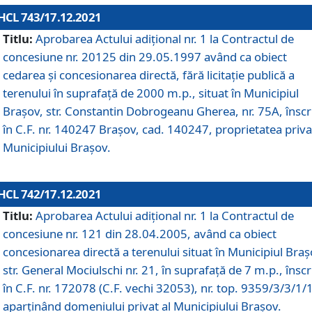
HCL 743/17.12.2021
Titlu:
Aprobarea Actului adiţional nr. 1 la Contractul de
concesiune nr. 20125 din 29.05.1997 având ca obiect
cedarea și concesionarea directă, fără licitație publică a
terenului în suprafață de 2000 m.p., situat în Municipiul
Brașov, str. Constantin Dobrogeanu Gherea, nr. 75A, înscr
în C.F. nr. 140247 Brașov, cad. 140247, proprietatea priva
Municipiului Brașov.
HCL 742/17.12.2021
Titlu:
Aprobarea Actului adiţional nr. 1 la Contractul de
concesiune nr. 121 din 28.04.2005, având ca obiect
concesionarea directă a terenului situat în Municipiul Braș
str. General Mociulschi nr. 21, în suprafață de 7 m.p., înscr
în C.F. nr. 172078 (C.F. vechi 32053), nr. top. 9359/3/3/1/
aparținând domeniului privat al Municipiului Brașov.