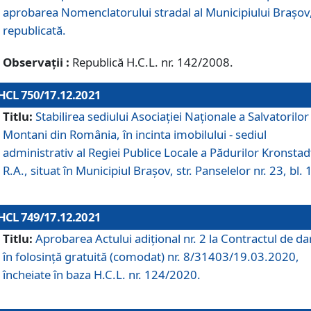
aprobarea Nomenclatorului stradal al Municipiului Braşov
republicată.
Observații :
Republică H.C.L. nr. 142/2008.
HCL 750/17.12.2021
Titlu:
Stabilirea sediului Asociației Naționale a Salvatorilor
Montani din România, în incinta imobilului - sediul
administrativ al Regiei Publice Locale a Pădurilor Kronstad
R.A., situat în Municipiul Braşov, str. Panselelor nr. 23, bl. 
HCL 749/17.12.2021
Titlu:
Aprobarea Actului adițional nr. 2 la Contractul de da
în folosință gratuită (comodat) nr. 8/31403/19.03.2020,
încheiate în baza H.C.L. nr. 124/2020.