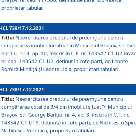
proprietar tabular.
HCL 739/17.12.2021
Titlu:
Neexercitarea dreptului de preemţiune pentru
cumpărarea imobilului situat în Municipiul Braşov, str. Ge
Barițiu, nr. 4, ap. 10, înscris în C.F. nr. 143542-C1-U2 Braș
nr. cad. 143542-C1-U2, deținut în cote-părți, de Leonte
Romică Mihăiță și Leonte Lidia, proprietari tabulari.
HCL 738/17.12.2021
Titlu:
Neexercitarea dreptului de preemţiune pentru
cumpărarea cotei de 3/4 din imobilul situat în Municipiul
Braşov, str. George Barițiu, nr. 4, ap. 3, înscris în C.F. nr.
143542-C1-U18, deținută în cote-părți, de Nichitescu Spire
Nichitescu Veronica, proprietari tabulari.