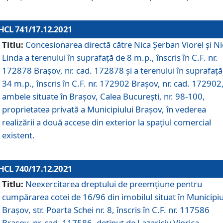
HCL 741/17.12.2021
Titlu:
Concesionarea directă către Nica Șerban Viorel și Ni
Linda a terenului în suprafață de 8 m.p., înscris în C.F. nr.
172878 Brașov, nr. cad. 172878 și a terenului în suprafață
34 m.p., înscris în C.F. nr. 172902 Brașov, nr. cad. 172902
ambele situate în Brașov, Calea București, nr. 98-100,
proprietatea privată a Municipiului Brașov, în vederea
realizării a două accese din exterior la spațiul comercial
existent.
HCL 740/17.12.2021
Titlu:
Neexercitarea dreptului de preemţiune pentru
cumpărarea cotei de 16/96 din imobilul situat în Municipiu
Braşov, str. Poarta Schei nr. 8, înscris în C.F. nr. 117586
Brașov, nr. cad. 117586, deținut de Lazariciu Viorica,