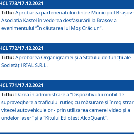
HCL 773/17.12.2021
Titlu:
Aprobarea parteneriatului dintre Municipiul Brașov 
Asociatia Kastel în vederea desfăşurării la Brașov a
evenimentului “În căutarea lui Moș Crăciun”.
HCL 772/17.12.2021
Titlu:
Aprobarea Organigramei şi a Statului de funcţii ale
Societăţii RIAL S.R.L.
HCL 771/17.12.2021
Titlu:
Darea în administrare a ”Dispozitivului mobil de
supraveghere a traficului rutier, cu măsurare și înregistrar
vitezei autovehiculelor - prin utilizarea camerei video și a
undelor laser” și a “Kitului Etilotest AlcoQuant”.