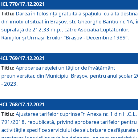
HCL 770/17.12.2021
Titlu:
Darea în folosinţă gratuită a spaţiului cu altă destina
din imobilul situat în Braşov, str. Gheorghe Bariţiu nr. 1A, î
suprafaţă de 212,33 m.p., către Asociaţia Luptătorilor,
Răniţilor şi Urmaşii Eroilor “Braşov - Decembrie 1989”.
HCL 769/17.12.2021
Titlu:
Aprobarea reţelei unităţilor de învăţământ
preuniversitar, din Municipiul Braşov, pentru anul şcolar 
- 2023.
HCL 768/17.12.2021
Titlu:
Ajustarea tarifelor cuprinse în Anexa nr. 1 din H.C.L. 
791/2018, republicată, privind aprobarea tarifelor pentru
activităţile specifice serviciului de salubrizare desfăşurate
prestatorii serviciilor publice delegate, pe raza municipiulu