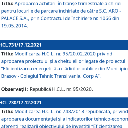
Titlu:
Aprobarea achitării în tranșe trimestriale a chiriei
pentru locurile de parcare închiriate de către S.C. ARO -
PALACE S.A., prin Contractul de închiriere nr. 1066 din
19.05.2014.
HCL 731/17.12.2021
Titlu:
Modificarea H.C.L. nr. 95/20.02.2020 privind
aprobarea proiectului și a cheltuielilor legate de proiectul
”Eficientizarea energetică a clădirilor publice din Municipiu
Brașov - Colegiul Tehnic Transilvania, Corp A”.
Observații :
Republică H.C.L. nr. 95/2020.
HCL 730/17.12.2021
Titlu:
Modificarea H.C.L. nr. 748/2018 republicată, privind
aprobarea documentației și a indicatorilor tehnico-econom
aferenți realizării obiectivului de investiții “Eficientizarea