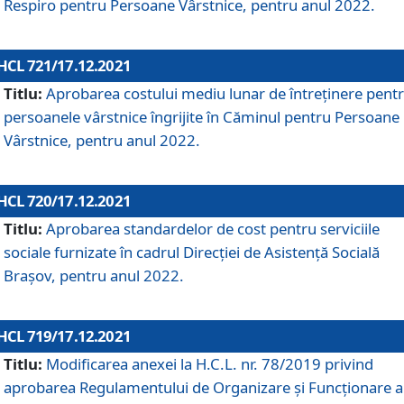
Respiro pentru Persoane Vârstnice, pentru anul 2022.
HCL 721/17.12.2021
Titlu:
Aprobarea costului mediu lunar de întreţinere pent
persoanele vârstnice îngrijite în Căminul pentru Persoane
Vârstnice, pentru anul 2022.
HCL 720/17.12.2021
Titlu:
Aprobarea standardelor de cost pentru serviciile
sociale furnizate în cadrul Direcției de Asistență Socială
Brașov, pentru anul 2022.
HCL 719/17.12.2021
Titlu:
Modificarea anexei la H.C.L. nr. 78/2019 privind
aprobarea Regulamentului de Organizare și Funcționare a