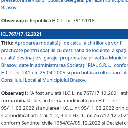
Braşov.
Observații :
Republică H.C.L. nr. 791/2018.
HCL 767/17.12.2021
Titlu:
Aprobarea modalității de calcul a chiriilor ce vor fi
practicate pentru spaţiile cu destinaţia de locuinţe, a spaţii
cu altă destinaţie şi garaje, proprietatea privată a Municipi
Braşov, date în administrarea Societăţii RIAL S.R.L., conf
H.C.L. nr. 241 din 25.04.2005 și prin hotărâri ulterioare al
Consiliului Local al Municipiului Braşov.
Observații :
”A fost anulată H.C.L. nr. 767/17.12.2021 atât
forma initială cât și în forma modificată prin H.C.L. nr.
95/11.02.2022 si anularea H.C.L. nr. 95/11.02.2022 prin 
s-a modificat art. 1 al. 1, 2, 3 din H.C.L. nr. 767/17.12.202
conform Sentinței civile 1064/CA/05.12.2022 și Deciziei ci