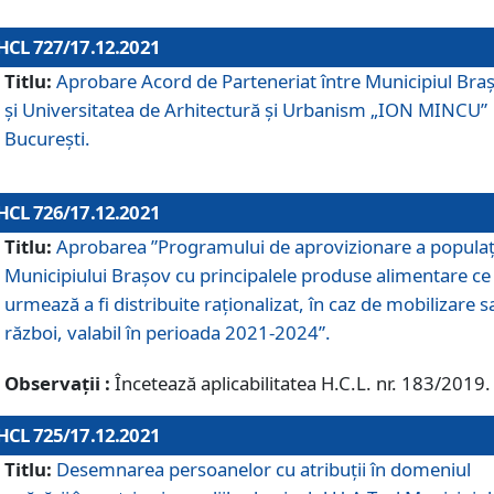
HCL 727/17.12.2021
Titlu:
Aprobare Acord de Parteneriat între Municipiul Bra
și Universitatea de Arhitectură și Urbanism „ION MINCU”
București.
HCL 726/17.12.2021
Titlu:
Aprobarea ”Programului de aprovizionare a populaț
Municipiului Braşov cu principalele produse alimentare ce
urmează a fi distribuite raționalizat, în caz de mobilizare s
război, valabil în perioada 2021-2024”.
Observații :
Încetează aplicabilitatea H.C.L. nr. 183/2019.
HCL 725/17.12.2021
Titlu:
Desemnarea persoanelor cu atribuții în domeniul