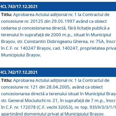
HCL 743/17.12.2021
Titlu:
Aprobarea Actului adiţional nr. 1 la Contractul de
concesiune nr. 20125 din 29.05.1997 având ca obiect
cedarea și concesionarea directă, fără licitație publică a
terenului în suprafață de 2000 m.p., situat în Municipiul
Brașov, str. Constantin Dobrogeanu Gherea, nr. 75A, înscr
în C.F. nr. 140247 Brașov, cad. 140247, proprietatea priva
Municipiului Brașov.
HCL 742/17.12.2021
Titlu:
Aprobarea Actului adiţional nr. 1 la Contractul de
concesiune nr. 121 din 28.04.2005, având ca obiect
concesionarea directă a terenului situat în Municipiul Braș
str. General Mociulschi nr. 21, în suprafață de 7 m.p., înscr
în C.F. nr. 172078 (C.F. vechi 32053), nr. top. 9359/3/3/1/
aparținând domeniului privat al Municipiului Brașov.