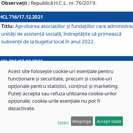
Observații :
Republică H.C.L. nr. 76/2019.
HCL 716/17.12.2021
Titlu:
Aprobarea asociaţiilor şi fundaţiilor care administre
unităţi de asistenţă socială, îndreptăţite să primească
subvenţii de la bugetul local în anul 2022.
HCL 715/17.12.2021
Titlu:
Aprobarea Planului de acţiuni sau lucrări de interes
Acest site folosește cookie-uri esențiale pentru
local pentru anul 2022.
funcționare și securitate, precum și cookie-uri
opționale pentru statistici, conținut și marketing.
Puteți accepta sau refuza utilizarea cookie-urilor
HCL 714/17.12.2021
opționale; cookie-urile esențiale nu pot fi
Titlu:
Modificarea Anexei la H.C.L. nr. 709/2020 privind
dezactivate.
aprobarea Regulamentului de Organizare şi Funcţionare a
Respinge
Accept toate
Direcţiei de Asistenţă Socială Braşov.
Setări