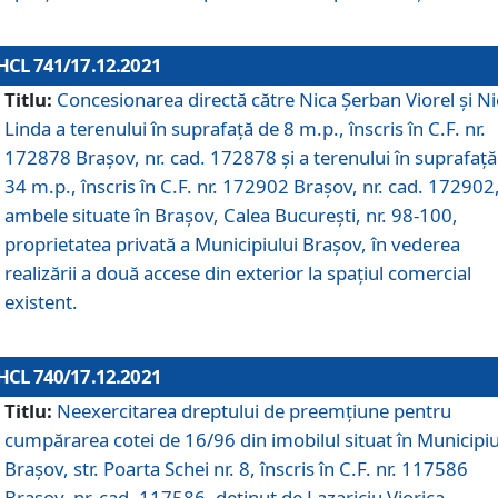
HCL 741/17.12.2021
Titlu:
Concesionarea directă către Nica Șerban Viorel și Ni
Linda a terenului în suprafață de 8 m.p., înscris în C.F. nr.
172878 Brașov, nr. cad. 172878 și a terenului în suprafață
34 m.p., înscris în C.F. nr. 172902 Brașov, nr. cad. 172902
ambele situate în Brașov, Calea București, nr. 98-100,
proprietatea privată a Municipiului Brașov, în vederea
realizării a două accese din exterior la spațiul comercial
existent.
HCL 740/17.12.2021
Titlu:
Neexercitarea dreptului de preemţiune pentru
cumpărarea cotei de 16/96 din imobilul situat în Municipiu
Braşov, str. Poarta Schei nr. 8, înscris în C.F. nr. 117586
Brașov, nr. cad. 117586, deținut de Lazariciu Viorica,