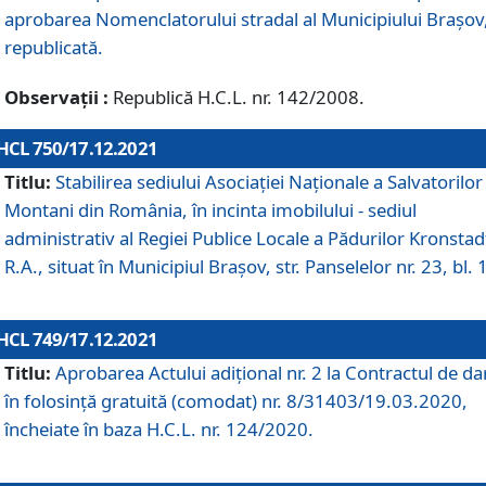
aprobarea Nomenclatorului stradal al Municipiului Braşov
republicată.
Observații :
Republică H.C.L. nr. 142/2008.
HCL 750/17.12.2021
Titlu:
Stabilirea sediului Asociației Naționale a Salvatorilor
Montani din România, în incinta imobilului - sediul
administrativ al Regiei Publice Locale a Pădurilor Kronstad
R.A., situat în Municipiul Braşov, str. Panselelor nr. 23, bl. 
HCL 749/17.12.2021
Titlu:
Aprobarea Actului adițional nr. 2 la Contractul de da
în folosință gratuită (comodat) nr. 8/31403/19.03.2020,
încheiate în baza H.C.L. nr. 124/2020.