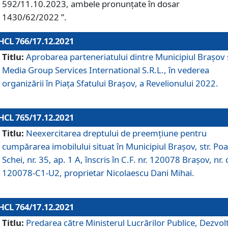
592/11.10.2023, ambele pronunțate în dosar
1430/62/2022 ”.
HCL 766/17.12.2021
Titlu:
Aprobarea parteneriatului dintre Municipiul Brașov 
Media Group Services International S.R.L., în vederea
organizării în Piața Sfatului Brașov, a Revelionului 2022.
HCL 765/17.12.2021
Titlu:
Neexercitarea dreptului de preemţiune pentru
cumpărarea imobilului situat în Municipiul Braşov, str. Poa
Schei, nr. 35, ap. 1 A, înscris în C.F. nr. 120078 Brașov, nr. 
120078-C1-U2, proprietar Nicolaescu Dani Mihai.
HCL 764/17.12.2021
Titlu:
Predarea către Ministerul Lucrărilor Publice, Dezvolt