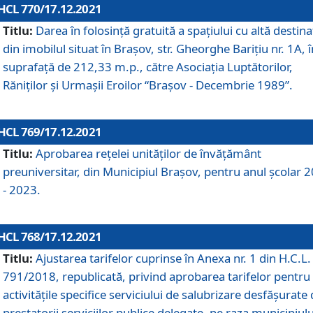
HCL 770/17.12.2021
Titlu:
Darea în folosinţă gratuită a spaţiului cu altă destina
din imobilul situat în Braşov, str. Gheorghe Bariţiu nr. 1A, î
suprafaţă de 212,33 m.p., către Asociaţia Luptătorilor,
Răniţilor şi Urmaşii Eroilor “Braşov - Decembrie 1989”.
HCL 769/17.12.2021
Titlu:
Aprobarea reţelei unităţilor de învăţământ
preuniversitar, din Municipiul Braşov, pentru anul şcolar 
- 2023.
HCL 768/17.12.2021
Titlu:
Ajustarea tarifelor cuprinse în Anexa nr. 1 din H.C.L. 
791/2018, republicată, privind aprobarea tarifelor pentru
activităţile specifice serviciului de salubrizare desfăşurate
prestatorii serviciilor publice delegate, pe raza municipiulu