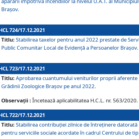
apărării împotriva incendiilor la nivelul U.A.T. al Municipiul
Brașov.
HCL 724/17.12.2021
Titlu:
Stabilirea taxelor pentru anul 2022 prestate de Servi
Public Comunitar Local de Evidență a Persoanelor Braşov.
HCL 723/17.12.2021
Titlu:
Aprobarea cuantumului veniturilor proprii aferente
Grădinii Zoologice Braşov pe anul 2022.
Observații :
Încetează aplicabilitatea H.C.L. nr. 563/2020.
HCL 722/17.12.2021
Titlu:
Stabilirea contribuţiei zilnice de întreținere datorată
pentru serviciile sociale acordate în cadrul Centrului de tip