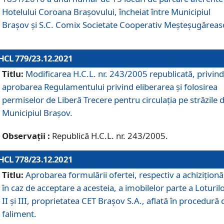
Hotelului Coroana Brașovului, încheiat între Municipiul
Braşov şi S.C. Comix Societate Cooperativ Meșteșugăreas
HCL 779/23.12.2021
Titlu:
Modificarea H.C.L. nr. 243/2005 republicată, privind
aprobarea Regulamentului privind eliberarea şi folosirea
permiselor de Liberă Trecere pentru circulația pe străzile 
Municipiul Braşov.
Observații :
Republică H.C.L. nr. 243/2005.
HCL 778/23.12.2021
Titlu:
Aprobarea formulării ofertei, respectiv a achiziționăr
în caz de acceptare a acesteia, a imobilelor parte a Loturilo
II și III, proprietatea CET Brașov S.A., aflată în procedură 
faliment.