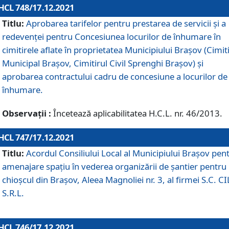
HCL 748/17.12.2021
Titlu:
Aprobarea tarifelor pentru prestarea de servicii şi a
redevenţei pentru Concesiunea locurilor de înhumare în
cimitirele aflate în proprietatea Municipiului Braşov (Cimit
Municipal Braşov, Cimitirul Civil Sprenghi Braşov) şi
aprobarea contractului cadru de concesiune a locurilor de
înhumare.
Observații :
Încetează aplicabilitatea H.C.L. nr. 46/2013.
HCL 747/17.12.2021
Titlu:
Acordul Consiliului Local al Municipiului Braşov pen
amenajare spațiu în vederea organizării de șantier pentru
chioșcul din Brașov, Aleea Magnoliei nr. 3, al firmei S.C. C
S.R.L.
HCL 746/17.12.2021