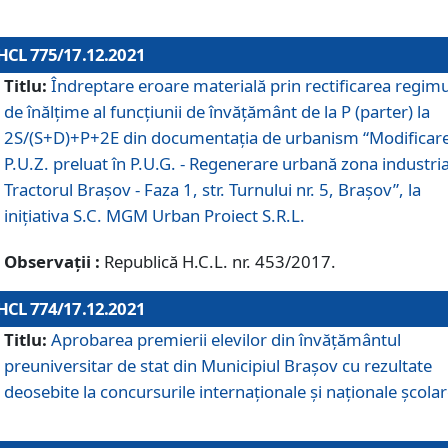
HCL 775/17.12.2021
Titlu:
Îndreptare eroare materială prin rectificarea regimu
de înălţime al funcţiunii de învăţământ de la P (parter) la
2S/(S+D)+P+2E din documentaţia de urbanism “Modificar
P.U.Z. preluat în P.U.G. - Regenerare urbană zona industria
Tractorul Braşov - Faza 1, str. Turnului nr. 5, Braşov”, la
iniţiativa S.C. MGM Urban Proiect S.R.L.
Observații :
Republică H.C.L. nr. 453/2017.
HCL 774/17.12.2021
Titlu:
Aprobarea premierii elevilor din învățământul
preuniversitar de stat din Municipiul Brașov cu rezultate
deosebite la concursurile internaționale și naționale școlar