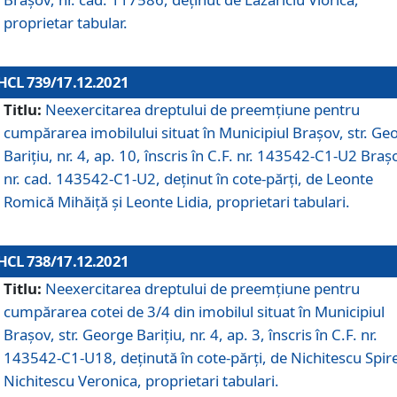
proprietar tabular.
HCL 739/17.12.2021
Titlu:
Neexercitarea dreptului de preemţiune pentru
cumpărarea imobilului situat în Municipiul Braşov, str. Ge
Barițiu, nr. 4, ap. 10, înscris în C.F. nr. 143542-C1-U2 Braș
nr. cad. 143542-C1-U2, deținut în cote-părți, de Leonte
Romică Mihăiță și Leonte Lidia, proprietari tabulari.
HCL 738/17.12.2021
Titlu:
Neexercitarea dreptului de preemţiune pentru
cumpărarea cotei de 3/4 din imobilul situat în Municipiul
Braşov, str. George Barițiu, nr. 4, ap. 3, înscris în C.F. nr.
143542-C1-U18, deținută în cote-părți, de Nichitescu Spire
Nichitescu Veronica, proprietari tabulari.