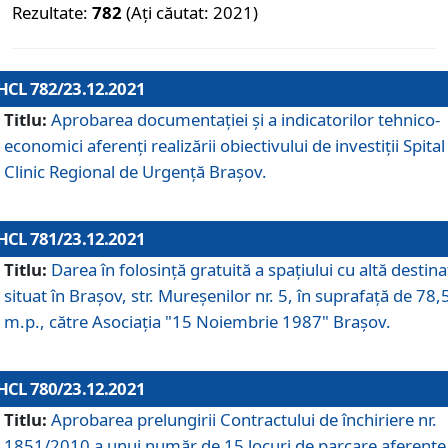
Rezultate:
782
(Ați căutat: 2021)
HCL 782/23.12.2021
Titlu:
Aprobarea documentației și a indicatorilor tehnico-
economici aferenți realizării obiectivului de investiții Spital
Clinic Regional de Urgență Brașov.
HCL 781/23.12.2021
Titlu:
Darea în folosinţă gratuită a spaţiului cu altă destina
situat în Braşov, str. Mureşenilor nr. 5, în suprafaţă de 78,
m.p., către Asociaţia "15 Noiembrie 1987" Braşov.
HCL 780/23.12.2021
Titlu:
Aprobarea prelungirii Contractului de închiriere nr.
1851/2010 a unui număr de 15 locuri de parcare aferente