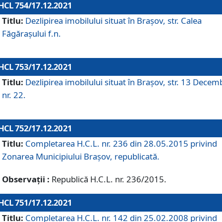
HCL 754/17.12.2021
Titlu:
Dezlipirea imobilului situat în Brașov, str. Calea
Făgărașului f.n.
HCL 753/17.12.2021
Titlu:
Dezlipirea imobilului situat în Brașov, str. 13 Decem
nr. 22.
HCL 752/17.12.2021
Titlu:
Completarea H.C.L. nr. 236 din 28.05.2015 privind
Zonarea Municipiului Braşov, republicată.
Observații :
Republică H.C.L. nr. 236/2015.
HCL 751/17.12.2021
Titlu:
Completarea H.C.L. nr. 142 din 25.02.2008 privind