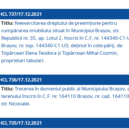
HCL 737/17.12.2021
Titlu:
Neexercitarea dreptului de preemţiune pentru
cumpărarea imobilului situat în Municipiul Braşov, str.
Republicii nr. 35, ap. Lotul 2, înscris în C.F. nr. 144340-C1
Brașov, nr. top. 144340-C1-U3, deținut în cote-părți, de
Topârcean Elena Teodora și Topârcean Mihai Cosmin,
proprietari tabulari.
HCL 736/17.12.2021
Titlu:
Trecerea în domeniul public al Municipiului Braşov, 
terenului înscris în C.F. nr. 164110 Brașov, nr. cad. 164110
str. Nicovalei.
HCL 735/17.12.2021