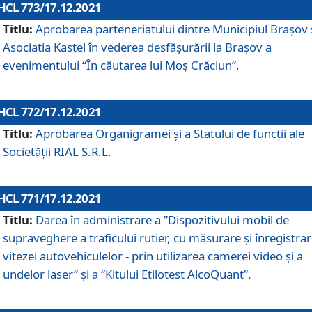
HCL 773/17.12.2021
Titlu:
Aprobarea parteneriatului dintre Municipiul Brașov 
Asociatia Kastel în vederea desfăşurării la Brașov a
evenimentului “În căutarea lui Moș Crăciun”.
HCL 772/17.12.2021
Titlu:
Aprobarea Organigramei şi a Statului de funcţii ale
Societăţii RIAL S.R.L.
HCL 771/17.12.2021
Titlu:
Darea în administrare a ”Dispozitivului mobil de
supraveghere a traficului rutier, cu măsurare și înregistrar
vitezei autovehiculelor - prin utilizarea camerei video și a
undelor laser” și a “Kitului Etilotest AlcoQuant”.