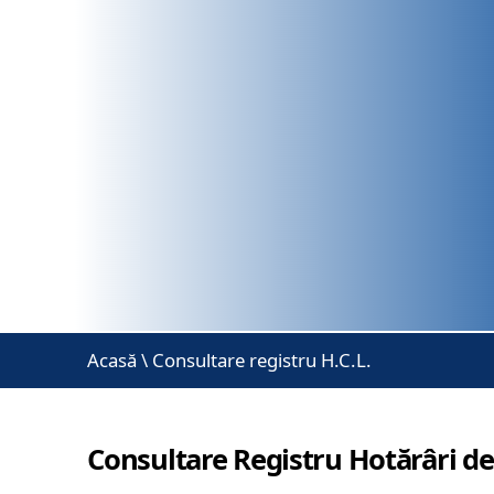
Acasă
\
Consultare registru H.C.L.
Consultare Registru Hotărâri de