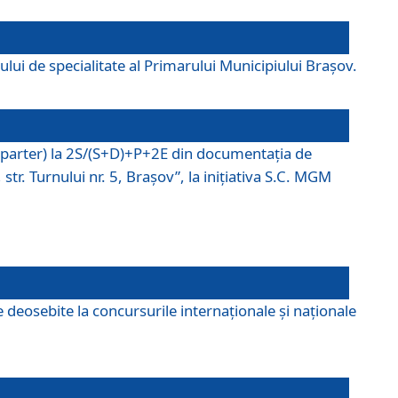
lui de specialitate al Primarului Municipiului Braşov.
P (parter) la 2S/(S+D)+P+2E din documentaţia de
tr. Turnului nr. 5, Braşov”, la iniţiativa S.C. MGM
 deosebite la concursurile internaționale și naționale