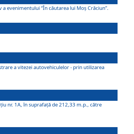
ov a evenimentului “În căutarea lui Moș Crăciun”.
rare a vitezei autovehiculelor - prin utilizarea
iţiu nr. 1A, în suprafaţă de 212,33 m.p., către