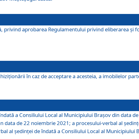
, privind aprobarea Regulamentului privind eliberarea şi fo
iziționării în caz de acceptare a acesteia, a imobilelor parte 
îndată a Consiliului Local al Municipiului Braşov din data d
din data de 22 noiembrie 2021; a procesului-verbal al şedinţe
bal al şedinţei de îndată a Consiliului Local al Municipiulu