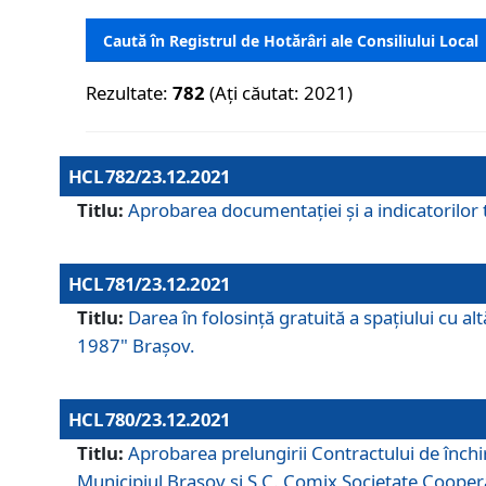
Caută în Registrul de Hotărâri ale Consiliului Local
Rezultate:
782
(Ați căutat: 2021)
HCL 782/23.12.2021
Titlu:
Aprobarea documentației și a indicatorilor t
HCL 781/23.12.2021
Titlu:
Darea în folosinţă gratuită a spaţiului cu al
1987" Braşov.
HCL 780/23.12.2021
Titlu:
Aprobarea prelungirii Contractului de închi
Municipiul Braşov şi S.C. Comix Societate Coope