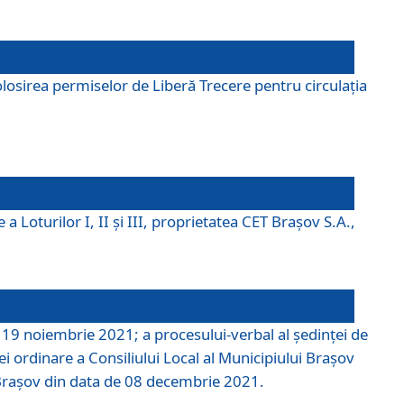
losirea permiselor de Liberă Trecere pentru circulația
a Loturilor I, II și III, proprietatea CET Brașov S.A.,
e 19 noiembrie 2021; a procesului-verbal al şedinţei de
i ordinare a Consiliului Local al Municipiului Braşov
i Braşov din data de 08 decembrie 2021.