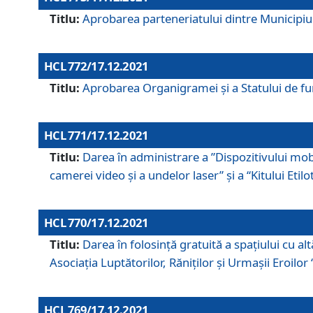
Titlu:
Aprobarea parteneriatului dintre Municipiul
HCL 772/17.12.2021
Titlu:
Aprobarea Organigramei şi a Statului de func
HCL 771/17.12.2021
Titlu:
Darea în administrare a ”Dispozitivului mobil
camerei video și a undelor laser” și a “Kitului Etil
HCL 770/17.12.2021
Titlu:
Darea în folosinţă gratuită a spaţiului cu al
Asociaţia Luptătorilor, Răniţilor şi Urmaşii Eroil
HCL 769/17.12.2021