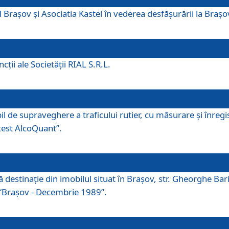
 Brașov și Asociatia Kastel în vederea desfăşurării la Braș
ţii ale Societăţii RIAL S.R.L.
 de supraveghere a traficului rutier, cu măsurare și înregist
otest AlcoQuant”.
tă destinaţie din imobilul situat în Braşov, str. Gheorghe Bar
or “Braşov - Decembrie 1989”.