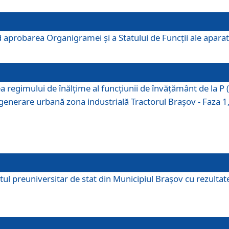
 aprobarea Organigramei şi a Statului de Funcţii ale aparatu
ea regimului de înălţime al funcţiunii de învăţământ de la 
generare urbană zona industrială Tractorul Braşov - Faza 1, s
ul preuniversitar de stat din Municipiul Brașov cu rezultate