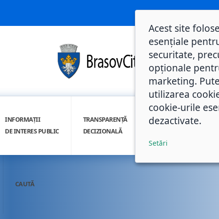
Acest site folos
esențiale pentru
securitate, prec
opționale pentru 
marketing. Pute
utilizarea cooki
cookie-urile ese
dezactivate.
INFORMAȚII
TRANSPARENȚĂ
INTEGRITATE
DE INTERES PUBLIC
DECIZIONALĂ
INSTITUȚIONALĂ
Setări
CAUTĂ