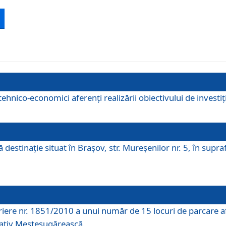
ehnico-economici aferenți realizării obiectivului de investiț
tă destinaţie situat în Braşov, str. Mureşenilor nr. 5, în su
riere nr. 1851/2010 a unui număr de 15 locuri de parcare a
rativ Meșteșugărească.