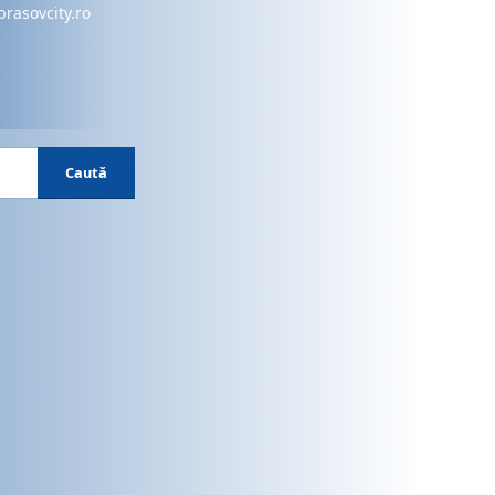
brasovcity.ro
Caută