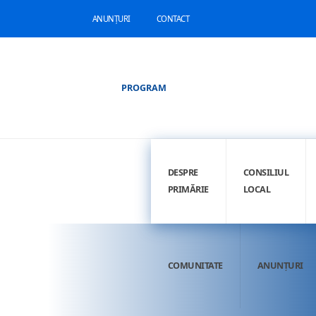
ANUNȚURI
CONTACT
PROGRAM
DESPRE
CONSILIUL
PRIMĂRIE
LOCAL
COMUNITATE
ANUNȚURI