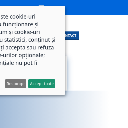
ește cookie-uri
 funcționare și
um și cookie-uri
CONTACT
statistici, conținut și
ți accepta sau refuza
e-urilor opționale;
nțiale nu pot fi
SERVICII
M.O.L.
PUBLICE
Respinge
Accept toate