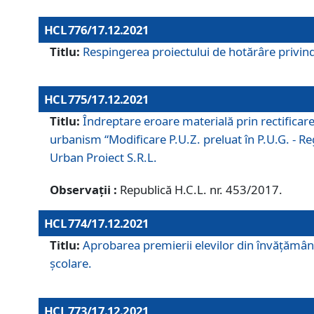
HCL 776/17.12.2021
Titlu:
Respingerea proiectului de hotărâre privind
HCL 775/17.12.2021
Titlu:
Îndreptare eroare materială prin rectificar
urbanism “Modificare P.U.Z. preluat în P.U.G. - Re
Urban Proiect S.R.L.
Observații :
Republică H.C.L. nr. 453/2017.
HCL 774/17.12.2021
Titlu:
Aprobarea premierii elevilor din învățământ
școlare.
HCL 773/17.12.2021