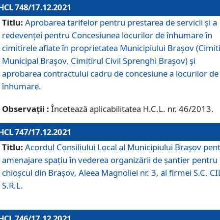
HCL 748/17.12.2021
Titlu:
Aprobarea tarifelor pentru prestarea de servicii şi a
redevenţei pentru Concesiunea locurilor de înhumare în
cimitirele aflate în proprietatea Municipiului Braşov (Cimit
Municipal Braşov, Cimitirul Civil Sprenghi Braşov) şi
aprobarea contractului cadru de concesiune a locurilor de
înhumare.
Observații :
Încetează aplicabilitatea H.C.L. nr. 46/2013.
HCL 747/17.12.2021
Titlu:
Acordul Consiliului Local al Municipiului Braşov pen
amenajare spațiu în vederea organizării de șantier pentru
chioșcul din Brașov, Aleea Magnoliei nr. 3, al firmei S.C. C
S.R.L.
HCL 746/17.12.2021