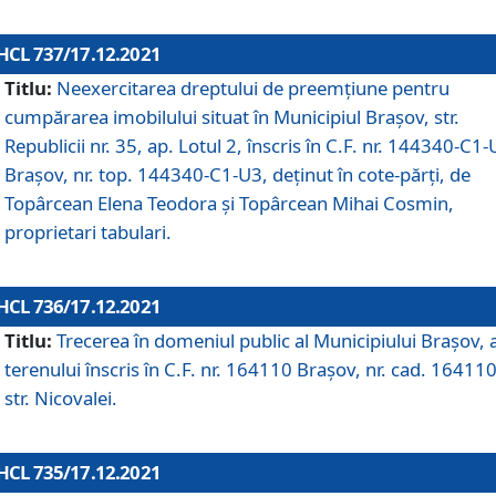
HCL 737/17.12.2021
Titlu:
Neexercitarea dreptului de preemţiune pentru
cumpărarea imobilului situat în Municipiul Braşov, str.
Republicii nr. 35, ap. Lotul 2, înscris în C.F. nr. 144340-C1
Brașov, nr. top. 144340-C1-U3, deținut în cote-părți, de
Topârcean Elena Teodora și Topârcean Mihai Cosmin,
proprietari tabulari.
HCL 736/17.12.2021
Titlu:
Trecerea în domeniul public al Municipiului Braşov, 
terenului înscris în C.F. nr. 164110 Brașov, nr. cad. 164110
str. Nicovalei.
HCL 735/17.12.2021