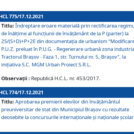
HCL 775/17.12.2021
Titlu:
Îndreptare eroare materială prin rectificarea regimu
de înălţime al funcţiunii de învăţământ de la P (parter) la
2S/(S+D)+P+2E din documentaţia de urbanism “Modificar
P.U.Z. preluat în P.U.G. - Regenerare urbană zona industria
Tractorul Braşov - Faza 1, str. Turnului nr. 5, Braşov”, la
iniţiativa S.C. MGM Urban Proiect S.R.L.
Observații :
Republică H.C.L. nr. 453/2017.
HCL 774/17.12.2021
Titlu:
Aprobarea premierii elevilor din învățământul
preuniversitar de stat din Municipiul Brașov cu rezultate
deosebite la concursurile internaționale și naționale școlar