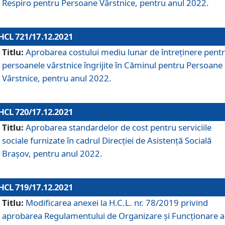
Respiro pentru Persoane Vârstnice, pentru anul 2022.
HCL 721/17.12.2021
Titlu:
Aprobarea costului mediu lunar de întreţinere pent
persoanele vârstnice îngrijite în Căminul pentru Persoane
Vârstnice, pentru anul 2022.
HCL 720/17.12.2021
Titlu:
Aprobarea standardelor de cost pentru serviciile
sociale furnizate în cadrul Direcției de Asistență Socială
Brașov, pentru anul 2022.
HCL 719/17.12.2021
Titlu:
Modificarea anexei la H.C.L. nr. 78/2019 privind
aprobarea Regulamentului de Organizare și Funcționare a