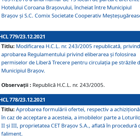
Hotelului Coroana Brașovului, încheiat între Municipiul
Braşov şi S.C. Comix Societate Cooperativ Meșteșugăreas
HCL 779/23.12.2021
Titlu:
Modificarea H.C.L. nr. 243/2005 republicată, privind
aprobarea Regulamentului privind eliberarea şi folosirea
permiselor de Liberă Trecere pentru circulația pe străzile 
Municipiul Braşov.
Observații :
Republică H.C.L. nr. 243/2005.
HCL 778/23.12.2021
Titlu:
Aprobarea formulării ofertei, respectiv a achiziționăr
în caz de acceptare a acesteia, a imobilelor parte a Loturilo
II și III, proprietatea CET Brașov S.A., aflată în procedură 
faliment.