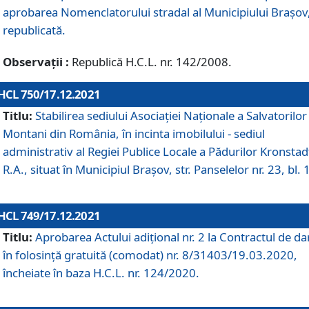
aprobarea Nomenclatorului stradal al Municipiului Braşov
republicată.
Observații :
Republică H.C.L. nr. 142/2008.
HCL 750/17.12.2021
Titlu:
Stabilirea sediului Asociației Naționale a Salvatorilor
Montani din România, în incinta imobilului - sediul
administrativ al Regiei Publice Locale a Pădurilor Kronstad
R.A., situat în Municipiul Braşov, str. Panselelor nr. 23, bl. 
HCL 749/17.12.2021
Titlu:
Aprobarea Actului adițional nr. 2 la Contractul de da
în folosință gratuită (comodat) nr. 8/31403/19.03.2020,
încheiate în baza H.C.L. nr. 124/2020.