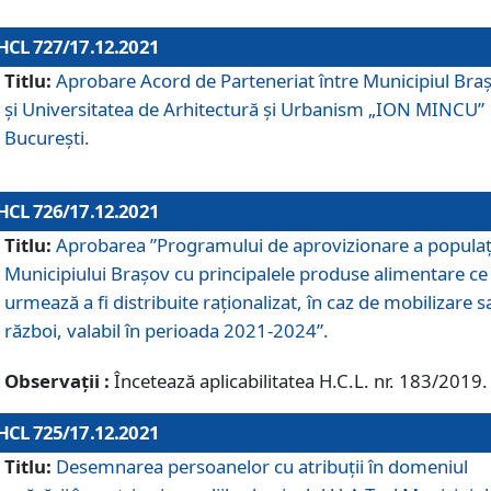
HCL 727/17.12.2021
Titlu:
Aprobare Acord de Parteneriat între Municipiul Bra
și Universitatea de Arhitectură și Urbanism „ION MINCU”
București.
HCL 726/17.12.2021
Titlu:
Aprobarea ”Programului de aprovizionare a populaț
Municipiului Braşov cu principalele produse alimentare ce
urmează a fi distribuite raționalizat, în caz de mobilizare s
război, valabil în perioada 2021-2024”.
Observații :
Încetează aplicabilitatea H.C.L. nr. 183/2019.
HCL 725/17.12.2021
Titlu:
Desemnarea persoanelor cu atribuții în domeniul