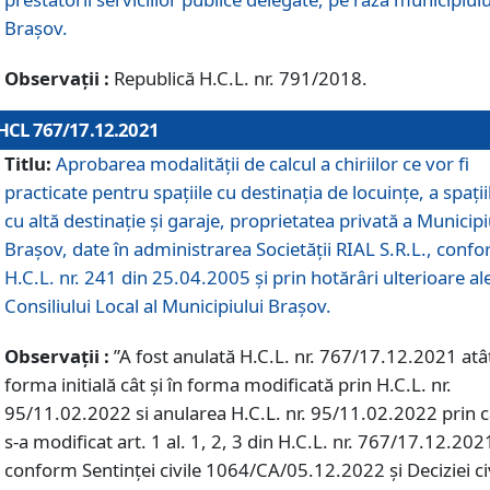
Braşov.
Observații :
Republică H.C.L. nr. 791/2018.
HCL 767/17.12.2021
Titlu:
Aprobarea modalității de calcul a chiriilor ce vor fi
practicate pentru spaţiile cu destinaţia de locuinţe, a spaţii
cu altă destinaţie şi garaje, proprietatea privată a Municipi
Braşov, date în administrarea Societăţii RIAL S.R.L., conf
H.C.L. nr. 241 din 25.04.2005 și prin hotărâri ulterioare al
Consiliului Local al Municipiului Braşov.
Observații :
”A fost anulată H.C.L. nr. 767/17.12.2021 atât
forma initială cât și în forma modificată prin H.C.L. nr.
95/11.02.2022 si anularea H.C.L. nr. 95/11.02.2022 prin 
s-a modificat art. 1 al. 1, 2, 3 din H.C.L. nr. 767/17.12.202
conform Sentinței civile 1064/CA/05.12.2022 și Deciziei ci