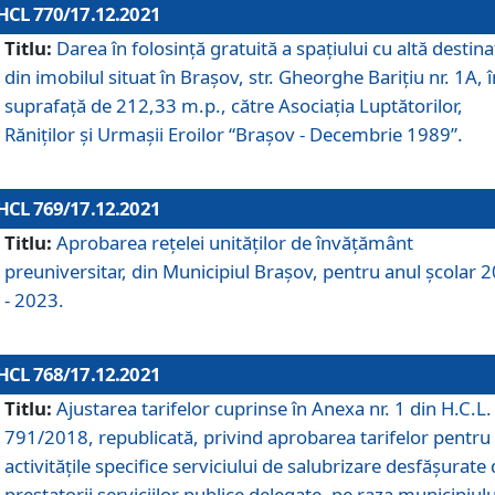
HCL 770/17.12.2021
Titlu:
Darea în folosinţă gratuită a spaţiului cu altă destina
din imobilul situat în Braşov, str. Gheorghe Bariţiu nr. 1A, î
suprafaţă de 212,33 m.p., către Asociaţia Luptătorilor,
Răniţilor şi Urmaşii Eroilor “Braşov - Decembrie 1989”.
HCL 769/17.12.2021
Titlu:
Aprobarea reţelei unităţilor de învăţământ
preuniversitar, din Municipiul Braşov, pentru anul şcolar 
- 2023.
HCL 768/17.12.2021
Titlu:
Ajustarea tarifelor cuprinse în Anexa nr. 1 din H.C.L. 
791/2018, republicată, privind aprobarea tarifelor pentru
activităţile specifice serviciului de salubrizare desfăşurate
prestatorii serviciilor publice delegate, pe raza municipiulu