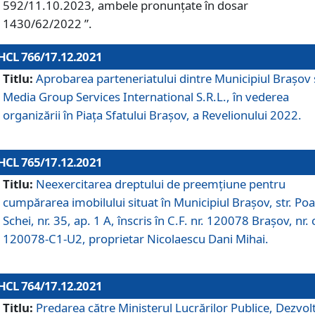
592/11.10.2023, ambele pronunțate în dosar
1430/62/2022 ”.
HCL 766/17.12.2021
Titlu:
Aprobarea parteneriatului dintre Municipiul Brașov 
Media Group Services International S.R.L., în vederea
organizării în Piața Sfatului Brașov, a Revelionului 2022.
HCL 765/17.12.2021
Titlu:
Neexercitarea dreptului de preemţiune pentru
cumpărarea imobilului situat în Municipiul Braşov, str. Poa
Schei, nr. 35, ap. 1 A, înscris în C.F. nr. 120078 Brașov, nr. 
120078-C1-U2, proprietar Nicolaescu Dani Mihai.
HCL 764/17.12.2021
Titlu:
Predarea către Ministerul Lucrărilor Publice, Dezvolt