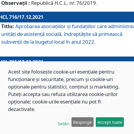
Observații :
Republică H.C.L. nr. 76/2019.
HCL 716/17.12.2021
Titlu:
Aprobarea asociaţiilor şi fundaţiilor care administre
unităţi de asistenţă socială, îndreptăţite să primească
subvenţii de la bugetul local în anul 2022.
HCL 715/17.12.2021
Titlu:
Aprobarea Planului de acţiuni sau lucrări de interes
Acest site folosește cookie-uri esențiale pentru
local pentru anul 2022.
funcționare și securitate, precum și cookie-uri
opționale pentru statistici, conținut și marketing.
Puteți accepta sau refuza utilizarea cookie-urilor
HCL 714/17.12.2021
opționale; cookie-urile esențiale nu pot fi
Titlu:
Modificarea Anexei la H.C.L. nr. 709/2020 privind
dezactivate.
aprobarea Regulamentului de Organizare şi Funcţionare a
Respinge
Accept toate
Direcţiei de Asistenţă Socială Braşov.
Setări