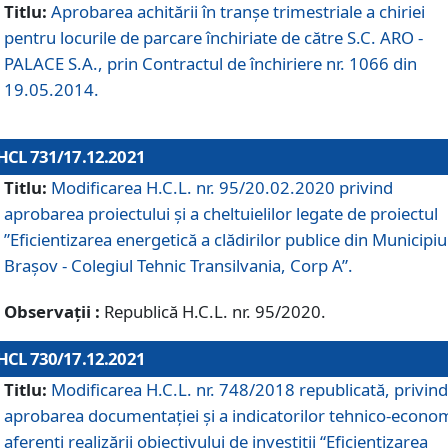
Titlu:
Aprobarea achitării în tranșe trimestriale a chiriei
pentru locurile de parcare închiriate de către S.C. ARO -
PALACE S.A., prin Contractul de închiriere nr. 1066 din
19.05.2014.
HCL 731/17.12.2021
Titlu:
Modificarea H.C.L. nr. 95/20.02.2020 privind
aprobarea proiectului și a cheltuielilor legate de proiectul
”Eficientizarea energetică a clădirilor publice din Municipiu
Brașov - Colegiul Tehnic Transilvania, Corp A”.
Observații :
Republică H.C.L. nr. 95/2020.
HCL 730/17.12.2021
Titlu:
Modificarea H.C.L. nr. 748/2018 republicată, privind
aprobarea documentației și a indicatorilor tehnico-econom
aferenți realizării obiectivului de investiții “Eficientizarea