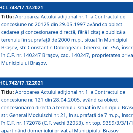
HCL 743/17.12.2021
Titlu:
Aprobarea Actului adiţional nr. 1 la Contractul de
concesiune nr. 20125 din 29.05.1997 având ca obiect
cedarea și concesionarea directă, fără licitație publică a
terenului în suprafață de 2000 m.p., situat în Municipiul
Brașov, str. Constantin Dobrogeanu Gherea, nr. 75A, înscr
în C.F. nr. 140247 Brașov, cad. 140247, proprietatea priva
Municipiului Brașov.
HCL 742/17.12.2021
Titlu:
Aprobarea Actului adiţional nr. 1 la Contractul de
concesiune nr. 121 din 28.04.2005, având ca obiect
concesionarea directă a terenului situat în Municipiul Braș
str. General Mociulschi nr. 21, în suprafață de 7 m.p., înscr
în C.F. nr. 172078 (C.F. vechi 32053), nr. top. 9359/3/3/1/
aparținând domeniului privat al Municipiului Brașov.