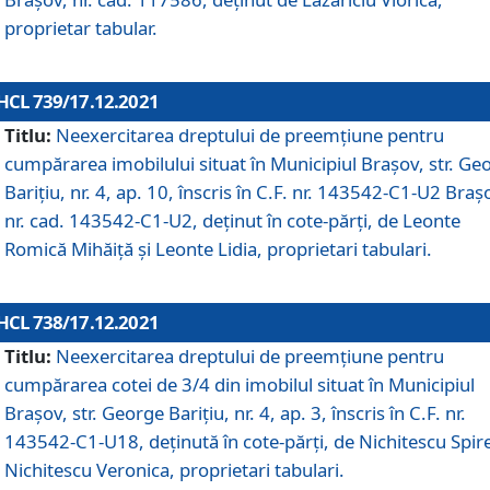
proprietar tabular.
HCL 739/17.12.2021
Titlu:
Neexercitarea dreptului de preemţiune pentru
cumpărarea imobilului situat în Municipiul Braşov, str. Ge
Barițiu, nr. 4, ap. 10, înscris în C.F. nr. 143542-C1-U2 Braș
nr. cad. 143542-C1-U2, deținut în cote-părți, de Leonte
Romică Mihăiță și Leonte Lidia, proprietari tabulari.
HCL 738/17.12.2021
Titlu:
Neexercitarea dreptului de preemţiune pentru
cumpărarea cotei de 3/4 din imobilul situat în Municipiul
Braşov, str. George Barițiu, nr. 4, ap. 3, înscris în C.F. nr.
143542-C1-U18, deținută în cote-părți, de Nichitescu Spire
Nichitescu Veronica, proprietari tabulari.