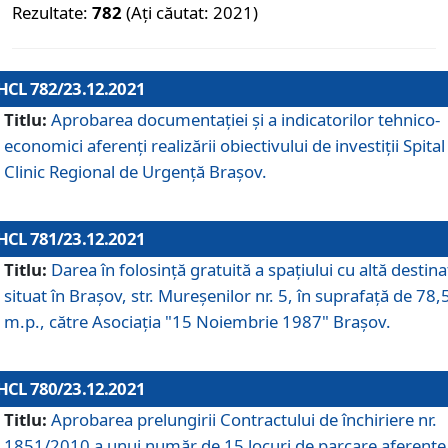
Rezultate:
782
(Ați căutat: 2021)
HCL 782/23.12.2021
Titlu:
Aprobarea documentației și a indicatorilor tehnico-
economici aferenți realizării obiectivului de investiții Spital
Clinic Regional de Urgență Brașov.
HCL 781/23.12.2021
Titlu:
Darea în folosinţă gratuită a spaţiului cu altă destina
situat în Braşov, str. Mureşenilor nr. 5, în suprafaţă de 78,
m.p., către Asociaţia "15 Noiembrie 1987" Braşov.
HCL 780/23.12.2021
Titlu:
Aprobarea prelungirii Contractului de închiriere nr.
1851/2010 a unui număr de 15 locuri de parcare aferente