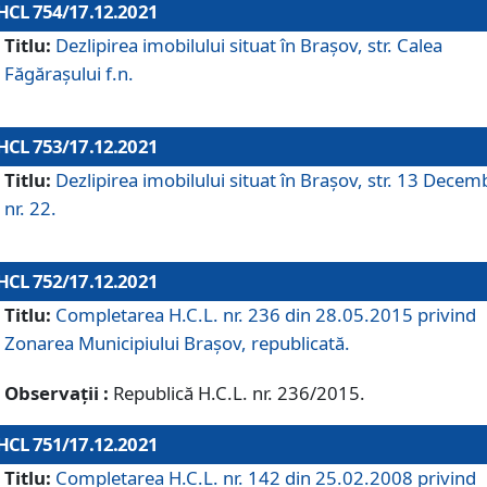
HCL 754/17.12.2021
Titlu:
Dezlipirea imobilului situat în Brașov, str. Calea
Făgărașului f.n.
HCL 753/17.12.2021
Titlu:
Dezlipirea imobilului situat în Brașov, str. 13 Decem
nr. 22.
HCL 752/17.12.2021
Titlu:
Completarea H.C.L. nr. 236 din 28.05.2015 privind
Zonarea Municipiului Braşov, republicată.
Observații :
Republică H.C.L. nr. 236/2015.
HCL 751/17.12.2021
Titlu:
Completarea H.C.L. nr. 142 din 25.02.2008 privind