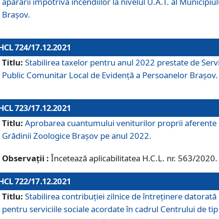
apărării împotriva incendiilor la nivelul U.A.T. al Municipiul
Brașov.
HCL 724/17.12.2021
Titlu:
Stabilirea taxelor pentru anul 2022 prestate de Servi
Public Comunitar Local de Evidență a Persoanelor Braşov.
HCL 723/17.12.2021
Titlu:
Aprobarea cuantumului veniturilor proprii aferente
Grădinii Zoologice Braşov pe anul 2022.
Observații :
Încetează aplicabilitatea H.C.L. nr. 563/2020.
HCL 722/17.12.2021
Titlu:
Stabilirea contribuţiei zilnice de întreținere datorată
pentru serviciile sociale acordate în cadrul Centrului de tip