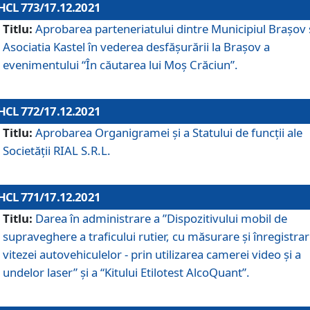
HCL 773/17.12.2021
Titlu:
Aprobarea parteneriatului dintre Municipiul Brașov 
Asociatia Kastel în vederea desfăşurării la Brașov a
evenimentului “În căutarea lui Moș Crăciun”.
HCL 772/17.12.2021
Titlu:
Aprobarea Organigramei şi a Statului de funcţii ale
Societăţii RIAL S.R.L.
HCL 771/17.12.2021
Titlu:
Darea în administrare a ”Dispozitivului mobil de
supraveghere a traficului rutier, cu măsurare și înregistrar
vitezei autovehiculelor - prin utilizarea camerei video și a
undelor laser” și a “Kitului Etilotest AlcoQuant”.