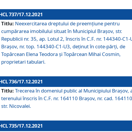
HCL 737/17.12.2021
Titlu:
Neexercitarea dreptului de preemţiune pentru
cumpărarea imobilului situat în Municipiul Braşov, str.
Republicii nr. 35, ap. Lotul 2, înscris în C.F. nr. 144340-C1
Brașov, nr. top. 144340-C1-U3, deținut în cote-părți, de
Topârcean Elena Teodora și Topârcean Mihai Cosmin,
proprietari tabulari.
HCL 736/17.12.2021
Titlu:
Trecerea în domeniul public al Municipiului Braşov, 
terenului înscris în C.F. nr. 164110 Brașov, nr. cad. 164110
str. Nicovalei.
HCL 735/17.12.2021