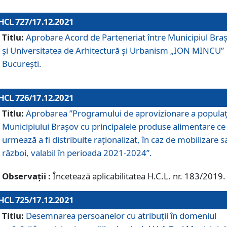
HCL 727/17.12.2021
Titlu:
Aprobare Acord de Parteneriat între Municipiul Bra
și Universitatea de Arhitectură și Urbanism „ION MINCU”
București.
HCL 726/17.12.2021
Titlu:
Aprobarea ”Programului de aprovizionare a populaț
Municipiului Braşov cu principalele produse alimentare ce
urmează a fi distribuite raționalizat, în caz de mobilizare s
război, valabil în perioada 2021-2024”.
Observații :
Încetează aplicabilitatea H.C.L. nr. 183/2019.
HCL 725/17.12.2021
Titlu:
Desemnarea persoanelor cu atribuții în domeniul