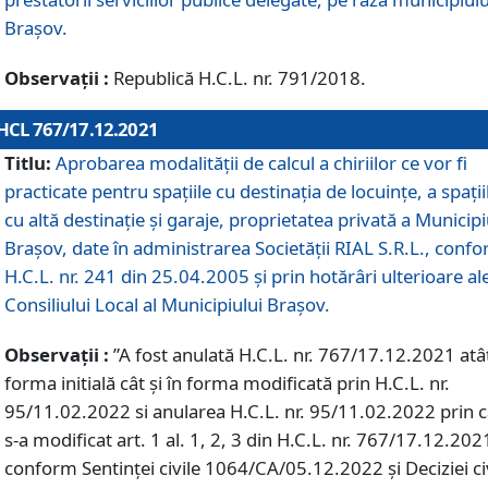
Braşov.
Observații :
Republică H.C.L. nr. 791/2018.
HCL 767/17.12.2021
Titlu:
Aprobarea modalității de calcul a chiriilor ce vor fi
practicate pentru spaţiile cu destinaţia de locuinţe, a spaţii
cu altă destinaţie şi garaje, proprietatea privată a Municipi
Braşov, date în administrarea Societăţii RIAL S.R.L., conf
H.C.L. nr. 241 din 25.04.2005 și prin hotărâri ulterioare al
Consiliului Local al Municipiului Braşov.
Observații :
”A fost anulată H.C.L. nr. 767/17.12.2021 atât
forma initială cât și în forma modificată prin H.C.L. nr.
95/11.02.2022 si anularea H.C.L. nr. 95/11.02.2022 prin 
s-a modificat art. 1 al. 1, 2, 3 din H.C.L. nr. 767/17.12.202
conform Sentinței civile 1064/CA/05.12.2022 și Deciziei ci