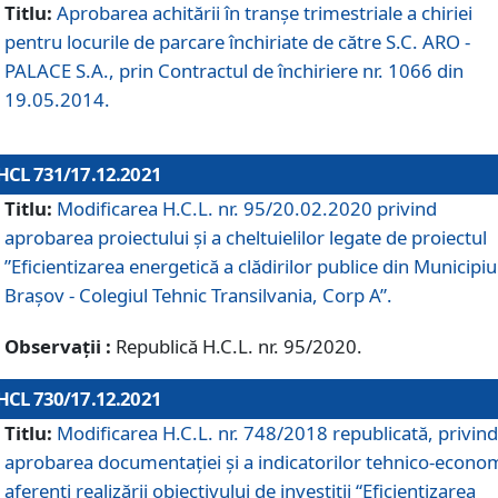
Titlu:
Aprobarea achitării în tranșe trimestriale a chiriei
pentru locurile de parcare închiriate de către S.C. ARO -
PALACE S.A., prin Contractul de închiriere nr. 1066 din
19.05.2014.
HCL 731/17.12.2021
Titlu:
Modificarea H.C.L. nr. 95/20.02.2020 privind
aprobarea proiectului și a cheltuielilor legate de proiectul
”Eficientizarea energetică a clădirilor publice din Municipiu
Brașov - Colegiul Tehnic Transilvania, Corp A”.
Observații :
Republică H.C.L. nr. 95/2020.
HCL 730/17.12.2021
Titlu:
Modificarea H.C.L. nr. 748/2018 republicată, privind
aprobarea documentației și a indicatorilor tehnico-econom
aferenți realizării obiectivului de investiții “Eficientizarea