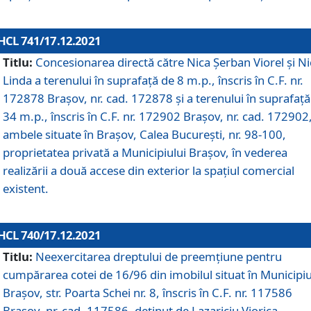
HCL 741/17.12.2021
Titlu:
Concesionarea directă către Nica Șerban Viorel și Ni
Linda a terenului în suprafață de 8 m.p., înscris în C.F. nr.
172878 Brașov, nr. cad. 172878 și a terenului în suprafață
34 m.p., înscris în C.F. nr. 172902 Brașov, nr. cad. 172902
ambele situate în Brașov, Calea București, nr. 98-100,
proprietatea privată a Municipiului Brașov, în vederea
realizării a două accese din exterior la spațiul comercial
existent.
HCL 740/17.12.2021
Titlu:
Neexercitarea dreptului de preemţiune pentru
cumpărarea cotei de 16/96 din imobilul situat în Municipiu
Braşov, str. Poarta Schei nr. 8, înscris în C.F. nr. 117586
Brașov, nr. cad. 117586, deținut de Lazariciu Viorica,