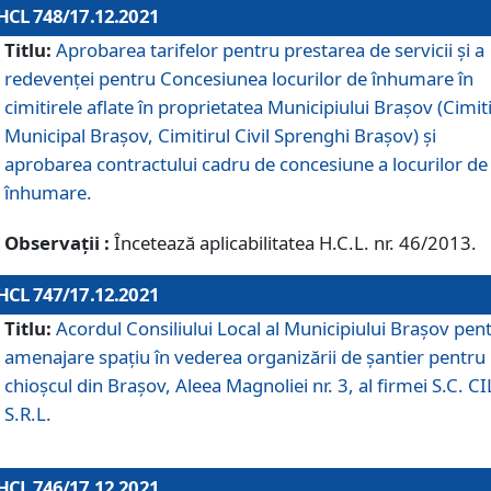
HCL 748/17.12.2021
Titlu:
Aprobarea tarifelor pentru prestarea de servicii şi a
redevenţei pentru Concesiunea locurilor de înhumare în
cimitirele aflate în proprietatea Municipiului Braşov (Cimit
Municipal Braşov, Cimitirul Civil Sprenghi Braşov) şi
aprobarea contractului cadru de concesiune a locurilor de
înhumare.
Observații :
Încetează aplicabilitatea H.C.L. nr. 46/2013.
HCL 747/17.12.2021
Titlu:
Acordul Consiliului Local al Municipiului Braşov pen
amenajare spațiu în vederea organizării de șantier pentru
chioșcul din Brașov, Aleea Magnoliei nr. 3, al firmei S.C. C
S.R.L.
HCL 746/17.12.2021