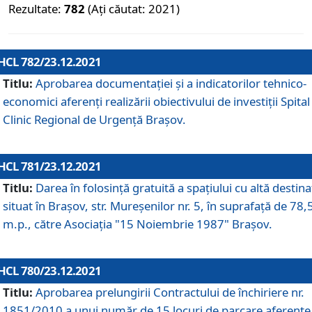
Rezultate:
782
(Ați căutat: 2021)
HCL 782/23.12.2021
Titlu:
Aprobarea documentației și a indicatorilor tehnico-
economici aferenți realizării obiectivului de investiții Spital
Clinic Regional de Urgență Brașov.
HCL 781/23.12.2021
Titlu:
Darea în folosinţă gratuită a spaţiului cu altă destina
situat în Braşov, str. Mureşenilor nr. 5, în suprafaţă de 78,
m.p., către Asociaţia "15 Noiembrie 1987" Braşov.
HCL 780/23.12.2021
Titlu:
Aprobarea prelungirii Contractului de închiriere nr.
1851/2010 a unui număr de 15 locuri de parcare aferente