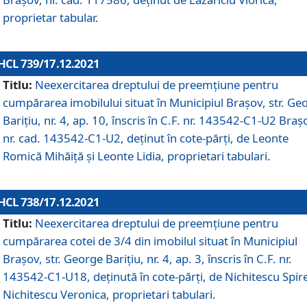
proprietar tabular.
HCL 739/17.12.2021
Titlu:
Neexercitarea dreptului de preemţiune pentru
cumpărarea imobilului situat în Municipiul Braşov, str. Ge
Barițiu, nr. 4, ap. 10, înscris în C.F. nr. 143542-C1-U2 Braș
nr. cad. 143542-C1-U2, deținut în cote-părți, de Leonte
Romică Mihăiță și Leonte Lidia, proprietari tabulari.
HCL 738/17.12.2021
Titlu:
Neexercitarea dreptului de preemţiune pentru
cumpărarea cotei de 3/4 din imobilul situat în Municipiul
Braşov, str. George Barițiu, nr. 4, ap. 3, înscris în C.F. nr.
143542-C1-U18, deținută în cote-părți, de Nichitescu Spire
Nichitescu Veronica, proprietari tabulari.