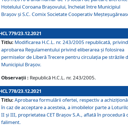
Hotelului Coroana Brașovului, încheiat între Municipiul
Braşov şi S.C. Comix Societate Cooperativ Meșteșugăreas
HCL 779/23.12.2021
Titlu:
Modificarea H.C.L. nr. 243/2005 republicată, privind
aprobarea Regulamentului privind eliberarea şi folosirea
permiselor de Liberă Trecere pentru circulația pe străzile 
Municipiul Braşov.
Observații :
Republică H.C.L. nr. 243/2005.
HCL 778/23.12.2021
Titlu:
Aprobarea formulării ofertei, respectiv a achiziționăr
în caz de acceptare a acesteia, a imobilelor parte a Loturilo
II și III, proprietatea CET Brașov S.A., aflată în procedură 
faliment.