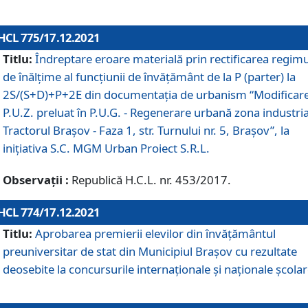
HCL 775/17.12.2021
Titlu:
Îndreptare eroare materială prin rectificarea regimu
de înălţime al funcţiunii de învăţământ de la P (parter) la
2S/(S+D)+P+2E din documentaţia de urbanism “Modificar
P.U.Z. preluat în P.U.G. - Regenerare urbană zona industria
Tractorul Braşov - Faza 1, str. Turnului nr. 5, Braşov”, la
iniţiativa S.C. MGM Urban Proiect S.R.L.
Observații :
Republică H.C.L. nr. 453/2017.
HCL 774/17.12.2021
Titlu:
Aprobarea premierii elevilor din învățământul
preuniversitar de stat din Municipiul Brașov cu rezultate
deosebite la concursurile internaționale și naționale școlar