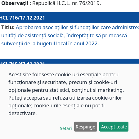
Observații :
Republică H.C.L. nr. 76/2019.
HCL 716/17.12.2021
Titlu:
Aprobarea asociaţiilor şi fundaţiilor care administre
unităţi de asistenţă socială, îndreptăţite să primească
subvenţii de la bugetul local în anul 2022.
HCL 715/17.12.2021
Titlu:
Aprobarea Planului de acţiuni sau lucrări de interes
Acest site folosește cookie-uri esențiale pentru
local pentru anul 2022.
funcționare și securitate, precum și cookie-uri
opționale pentru statistici, conținut și marketing.
Puteți accepta sau refuza utilizarea cookie-urilor
HCL 714/17.12.2021
opționale; cookie-urile esențiale nu pot fi
Titlu:
Modificarea Anexei la H.C.L. nr. 709/2020 privind
dezactivate.
aprobarea Regulamentului de Organizare şi Funcţionare a
Respinge
Accept toate
Direcţiei de Asistenţă Socială Braşov.
Setări