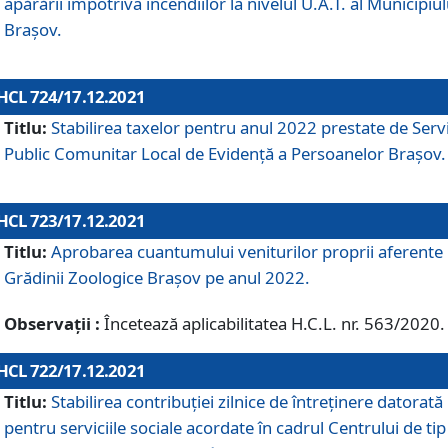
apărării împotriva incendiilor la nivelul U.A.T. al Municipiul
Brașov.
HCL 724/17.12.2021
Titlu:
Stabilirea taxelor pentru anul 2022 prestate de Servi
Public Comunitar Local de Evidență a Persoanelor Braşov.
HCL 723/17.12.2021
Titlu:
Aprobarea cuantumului veniturilor proprii aferente
Grădinii Zoologice Braşov pe anul 2022.
Observații :
Încetează aplicabilitatea H.C.L. nr. 563/2020.
HCL 722/17.12.2021
Titlu:
Stabilirea contribuţiei zilnice de întreținere datorată
pentru serviciile sociale acordate în cadrul Centrului de tip