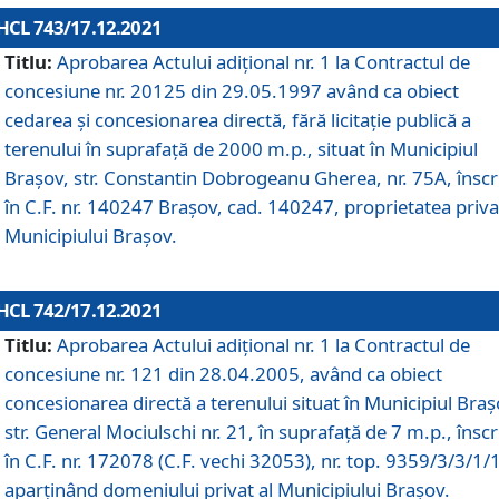
HCL 743/17.12.2021
Titlu:
Aprobarea Actului adiţional nr. 1 la Contractul de
concesiune nr. 20125 din 29.05.1997 având ca obiect
cedarea și concesionarea directă, fără licitație publică a
terenului în suprafață de 2000 m.p., situat în Municipiul
Brașov, str. Constantin Dobrogeanu Gherea, nr. 75A, înscr
în C.F. nr. 140247 Brașov, cad. 140247, proprietatea priva
Municipiului Brașov.
HCL 742/17.12.2021
Titlu:
Aprobarea Actului adiţional nr. 1 la Contractul de
concesiune nr. 121 din 28.04.2005, având ca obiect
concesionarea directă a terenului situat în Municipiul Braș
str. General Mociulschi nr. 21, în suprafață de 7 m.p., înscr
în C.F. nr. 172078 (C.F. vechi 32053), nr. top. 9359/3/3/1/
aparținând domeniului privat al Municipiului Brașov.