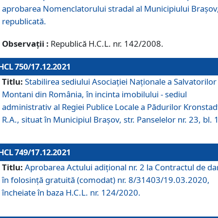
aprobarea Nomenclatorului stradal al Municipiului Braşov
republicată.
Observații :
Republică H.C.L. nr. 142/2008.
HCL 750/17.12.2021
Titlu:
Stabilirea sediului Asociației Naționale a Salvatorilor
Montani din România, în incinta imobilului - sediul
administrativ al Regiei Publice Locale a Pădurilor Kronstad
R.A., situat în Municipiul Braşov, str. Panselelor nr. 23, bl. 
HCL 749/17.12.2021
Titlu:
Aprobarea Actului adițional nr. 2 la Contractul de da
în folosință gratuită (comodat) nr. 8/31403/19.03.2020,
încheiate în baza H.C.L. nr. 124/2020.