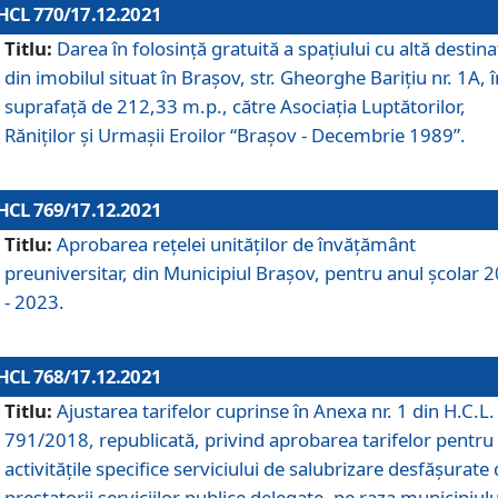
HCL 770/17.12.2021
Titlu:
Darea în folosinţă gratuită a spaţiului cu altă destina
din imobilul situat în Braşov, str. Gheorghe Bariţiu nr. 1A, î
suprafaţă de 212,33 m.p., către Asociaţia Luptătorilor,
Răniţilor şi Urmaşii Eroilor “Braşov - Decembrie 1989”.
HCL 769/17.12.2021
Titlu:
Aprobarea reţelei unităţilor de învăţământ
preuniversitar, din Municipiul Braşov, pentru anul şcolar 
- 2023.
HCL 768/17.12.2021
Titlu:
Ajustarea tarifelor cuprinse în Anexa nr. 1 din H.C.L. 
791/2018, republicată, privind aprobarea tarifelor pentru
activităţile specifice serviciului de salubrizare desfăşurate
prestatorii serviciilor publice delegate, pe raza municipiulu