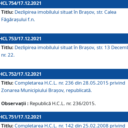
HCL 754/17.12.2021
Titlu:
Dezlipirea imobilului situat în Brașov, str. Calea
Făgărașului f.n.
HCL 753/17.12.2021
Titlu:
Dezlipirea imobilului situat în Brașov, str. 13 Decem
nr. 22.
HCL 752/17.12.2021
Titlu:
Completarea H.C.L. nr. 236 din 28.05.2015 privind
Zonarea Municipiului Braşov, republicată.
Observații :
Republică H.C.L. nr. 236/2015.
HCL 751/17.12.2021
Titlu:
Completarea H.C.L. nr. 142 din 25.02.2008 privind