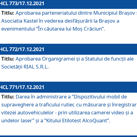
HCL 773/17.12.2021
Titlu:
Aprobarea parteneriatului dintre Municipiul Brașov 
Asociatia Kastel în vederea desfăşurării la Brașov a
evenimentului “În căutarea lui Moș Crăciun”.
HCL 772/17.12.2021
Titlu:
Aprobarea Organigramei şi a Statului de funcţii ale
Societăţii RIAL S.R.L.
HCL 771/17.12.2021
Titlu:
Darea în administrare a ”Dispozitivului mobil de
supraveghere a traficului rutier, cu măsurare și înregistrar
vitezei autovehiculelor - prin utilizarea camerei video și a
undelor laser” și a “Kitului Etilotest AlcoQuant”.