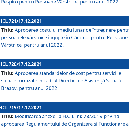
Respiro pentru Persoane Vârstnice, pentru anul 2022.
HCL 721/17.12.2021
Titlu:
Aprobarea costului mediu lunar de întreţinere pent
persoanele vârstnice îngrijite în Căminul pentru Persoane
Vârstnice, pentru anul 2022.
HCL 720/17.12.2021
Titlu:
Aprobarea standardelor de cost pentru serviciile
sociale furnizate în cadrul Direcției de Asistență Socială
Brașov, pentru anul 2022.
HCL 719/17.12.2021
Titlu:
Modificarea anexei la H.C.L. nr. 78/2019 privind
aprobarea Regulamentului de Organizare și Funcționare a