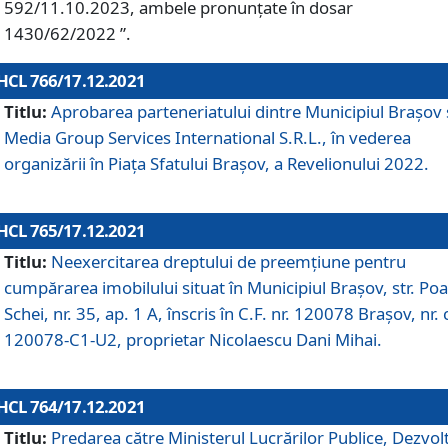
592/11.10.2023, ambele pronunțate în dosar
1430/62/2022 ”.
HCL 766/17.12.2021
Titlu:
Aprobarea parteneriatului dintre Municipiul Brașov 
Media Group Services International S.R.L., în vederea
organizării în Piața Sfatului Brașov, a Revelionului 2022.
HCL 765/17.12.2021
Titlu:
Neexercitarea dreptului de preemţiune pentru
cumpărarea imobilului situat în Municipiul Braşov, str. Poa
Schei, nr. 35, ap. 1 A, înscris în C.F. nr. 120078 Brașov, nr. 
120078-C1-U2, proprietar Nicolaescu Dani Mihai.
HCL 764/17.12.2021
Titlu:
Predarea către Ministerul Lucrărilor Publice, Dezvolt