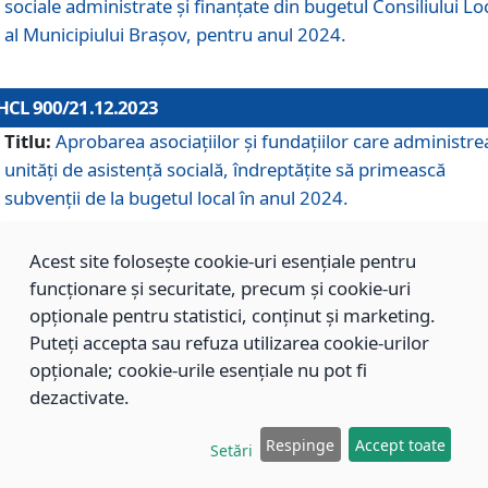
sociale administrate și finanțate din bugetul Consiliului Lo
al Municipiului Brașov, pentru anul 2024.
HCL 900/21.12.2023
Titlu:
Aprobarea asociațiilor şi fundațiilor care administre
unități de asistenţă socială, îndreptăţite să primească
subvenţii de la bugetul local în anul 2024.
Acest site folosește cookie-uri esențiale pentru
HCL 899/21.12.2023
funcționare și securitate, precum și cookie-uri
Titlu:
Aprobarea standardelor de cost pentru serviciile
opționale pentru statistici, conținut și marketing.
sociale furnizate în cadrul Direcției de Asistență Socială
Puteți accepta sau refuza utilizarea cookie-urilor
Brașov, pentru anul 2024.
opționale; cookie-urile esențiale nu pot fi
dezactivate.
HCL 898/21.12.2023
Respinge
Accept toate
Setări
Titlu:
Modificarea Anexei la H.C.L. nr. 91 din 09.02.2018,