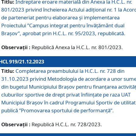
Titlu:
Îndreptare eroare materială din Anexa la H.C.L. nr.
801/2023 privind încheierea Actului adițional nr. 1 la Acor
de parteneriat pentru elaborarea și implementarea
Proiectului ”Campus integrat pentru învățământ dual
Brașov”, aprobat prin H.C.L. nr. 95/2023, republicată.
Observații :
Republică Anexa la H.C.L. nr. 801/2023.
HCL 919/21.12.2023
Titlu:
Completarea preambulului la H.C.L. nr. 728 din
31.10.2023 privind Metodologia de acordare a unor sum
din bugetul Municipiului Brașov pentru finanțarea activităț
cluburilor sportive de drept privat înființate pe raza UAT
Municipiul Brașov în cadrul Programului Sportiv de utilita
publică ”Promovarea sportului de performanță”.
Observații :
Republică H.C.L. nr. 728/2023.