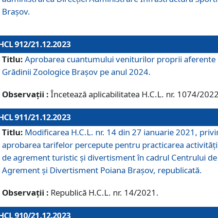
Brașov.
HCL 912/21.12.2023
Titlu:
Aprobarea cuantumului veniturilor proprii aferente
Grădinii Zoologice Braşov pe anul 2024.
Observații :
Încetează aplicabilitatea H.C.L. nr. 1074/2022
HCL 911/21.12.2023
Titlu:
Modificarea H.C.L. nr. 14 din 27 ianuarie 2021, priv
aprobarea tarifelor percepute pentru practicarea activități
de agrement turistic și divertisment în cadrul Centrului de
Agrement și Divertisment Poiana Brașov, republicată.
Observații :
Republică H.C.L. nr. 14/2021.
HCL 910/21.12.2023