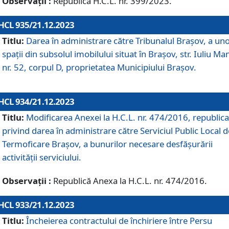
Observații :
Republică H.C.L. nr. 399/2023.
HCL 935/21.12.2023
Titlu:
Darea în administrare către Tribunalul Brașov, a un
spații din subsolul imobilului situat în Brașov, str. Iuliu Ma
nr. 52, corpul D, proprietatea Municipiului Brașov.
HCL 934/21.12.2023
Titlu:
Modificarea Anexei la H.C.L. nr. 474/2016, republica
privind darea în administrare către Serviciul Public Local d
Termoficare Braşov, a bunurilor necesare desfăşurării
activităţii serviciului.
Observații :
Republică Anexa la H.C.L. nr. 474/2016.
HCL 933/21.12.2023
Titlu:
Încheierea contractului de închiriere între Persu