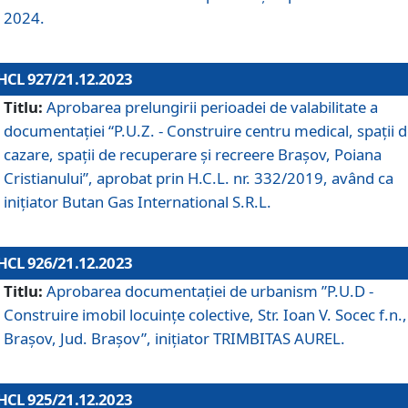
2024.
HCL 927/21.12.2023
Titlu:
Aprobarea prelungirii perioadei de valabilitate a
documentaţiei “P.U.Z. - Construire centru medical, spații 
cazare, spații de recuperare și recreere Brașov, Poiana
Cristianului”, aprobat prin H.C.L. nr. 332/2019, având ca
inițiator Butan Gas International S.R.L.
HCL 926/21.12.2023
Titlu:
Aprobarea documentaţiei de urbanism ”P.U.D -
Construire imobil locuințe colective, Str. Ioan V. Socec f.n.,
Brașov, Jud. Brașov”, inițiator TRIMBITAS AUREL.
HCL 925/21.12.2023