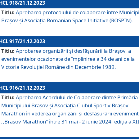
HCL 918/21.12.2023
Titlu:
Aprobarea protocolului de colaborare între Municipi
Brașov și Asociația Romanian Space Initiative (ROSPIN).
HCL 917/21.12.2023
Titlu:
Aprobarea organizării şi desfăşurării la Braşov, a
evenimentelor ocazionate de împlinirea a 34 de ani de la
Victoria Revoluţiei Române din Decembrie 1989.
HCL 916/21.12.2023
Titlu:
Aprobarea Acordului de Colaborare dintre Primăria
Municipiului Brașov și Asociația Clubul Sportiv Brașov
Marathon în vederea organizării și desfășurării eveniment
,,Brașov Marathon” între 31 mai - 2 iunie 2024, ediția a XII