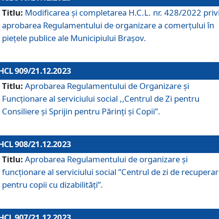
Titlu:
Modificarea și completarea H.C.L. nr. 428/2022 priv
aprobarea Regulamentului de organizare a comerțului în
piețele publice ale Municipiului Braşov.
HCL 909/21.12.2023
Titlu:
Aprobarea Regulamentului de Organizare și
Funcționare al serviciului social ,,Centrul de Zi pentru
Consiliere şi Sprijin pentru Părinţi şi Copii”.
HCL 908/21.12.2023
Titlu:
Aprobarea Regulamentului de organizare şi
funcţionare al serviciului social ”Centrul de zi de recupera
pentru copii cu dizabilități”.
HCL 907/21.12.2023