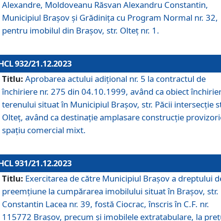
Alexandre, Moldoveanu Răsvan Alexandru Constantin,
Municipiul Braşov şi Grădinița cu Program Normal nr. 32,
pentru imobilul din Brașov, str. Olteț nr. 1.
HCL 932/21.12.2023
Titlu:
Aprobarea actului adițional nr. 5 la contractul de
închiriere nr. 275 din 04.10.1999, având ca obiect închirie
terenului situat în Municipiul Brașov, str. Păcii intersecție st
Olteț, având ca destinație amplasare construcție provizori
spațiu comercial mixt.
HCL 931/21.12.2023
Titlu:
Exercitarea de către Municipiul Brașov a dreptului d
preemțiune la cumpărarea imobilului situat în Brașov, str.
Constantin Lacea nr. 39, fostă Ciocrac, înscris în C.F. nr.
115772 Brașov, precum și imobilele extratabulare, la preț