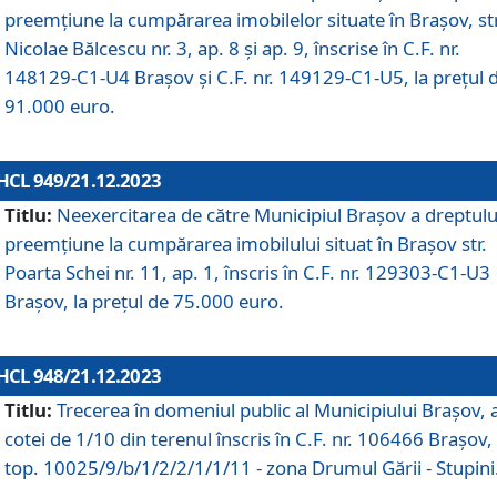
preemțiune la cumpărarea imobilelor situate în Brașov, str
Nicolae Bălcescu nr. 3, ap. 8 și ap. 9, înscrise în C.F. nr.
148129-C1-U4 Brașov și C.F. nr. 149129-C1-U5, la prețul 
91.000 euro.
HCL 949/21.12.2023
Titlu:
Neexercitarea de către Municipiul Brașov a dreptulu
preemțiune la cumpărarea imobilului situat în Brașov str.
Poarta Schei nr. 11, ap. 1, înscris în C.F. nr. 129303-C1-U3
Brașov, la prețul de 75.000 euro.
HCL 948/21.12.2023
Titlu:
Trecerea în domeniul public al Municipiului Braşov, 
cotei de 1/10 din terenul înscris în C.F. nr. 106466 Brașov, 
top. 10025/9/b/1/2/2/1/1/11 - zona Drumul Gării - Stupini