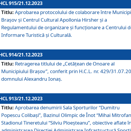
HCL 915/21.12.2023
Titlu:
Aprobarea protocolului de colaborare între Municipi
Brașov și Centrul Cultural Apollonia Hirsher și a
Regulamentului de organizare și funcționare a Centrului d
Informare Turistică și Culturală.
HCL 914/21.12.2023
Titlu:
Retragerea titlului de „Cetățean de Onoare al
Municipiului Brașov”, conferit prin H.C.L. nr. 429/31.07.2
domnului Alexandru Ionaș.
HCL 913/21.12.2023
Titlu:
Aprobarea denumirii Sala Sporturilor “Dumitru
Popescu Colibași”, Bazinul Olimpic de Înot “Mihai Mitrofan
Stadionul Tineretului “Silviu Ploeșteanu”, obiective aflate î
administrarea Direcției Administrare Infrastructură Sport