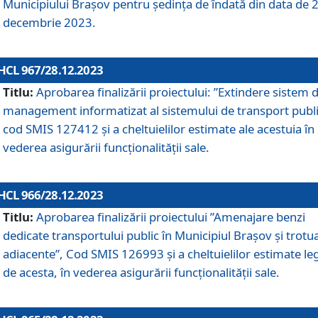
Municipiului Braşov pentru ședința de îndată din data de 
decembrie 2023.
HCL 967/28.12.2023
Titlu:
Aprobarea finalizării proiectului: ”Extindere sistem 
management informatizat al sistemului de transport publi
cod SMIS 127412 și a cheltuielilor estimate ale acestuia în
vederea asigurării funcționalității sale.
HCL 966/28.12.2023
Titlu:
Aprobarea finalizării proiectului ”Amenajare benzi
dedicate transportului public în Municipiul Brașov şi trotu
adiacente”, Cod SMIS 126993 și a cheltuielilor estimate le
de acesta, în vederea asigurării funcționalității sale.