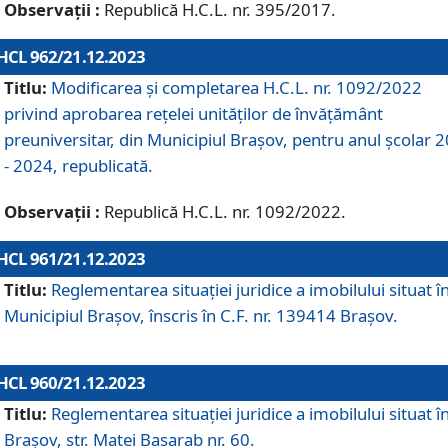
Observații :
Republică H.C.L. nr. 395/2017.
HCL 962/21.12.2023
Titlu:
Modificarea și completarea H.C.L. nr. 1092/2022
privind aprobarea rețelei unităților de învăţământ
preuniversitar, din Municipiul Braşov, pentru anul școlar 
- 2024, republicată.
Observații :
Republică H.C.L. nr. 1092/2022.
HCL 961/21.12.2023
Titlu:
Reglementarea situației juridice a imobilului situat î
Municipiul Brașov, înscris în C.F. nr. 139414 Brașov.
HCL 960/21.12.2023
Titlu:
Reglementarea situației juridice a imobilului situat î
Brașov, str. Matei Basarab nr. 60.