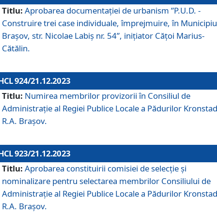
Titlu:
Aprobarea documentaţiei de urbanism ”P.U.D. -
Construire trei case individuale, împrejmuire, în Municipiu
Brașov, str. Nicolae Labiș nr. 54”, inițiator Cățoi Marius-
Cătălin.
HCL 924/21.12.2023
Titlu:
Numirea membrilor provizorii în Consiliul de
Administraţie al Regiei Publice Locale a Pădurilor Kronstad
R.A. Brașov.
HCL 923/21.12.2023
Titlu:
Aprobarea constituirii comisiei de selecție și
nominalizare pentru selectarea membrilor Consiliului de
Administrație al Regiei Publice Locale a Pădurilor Kronstad
R.A. Brașov.