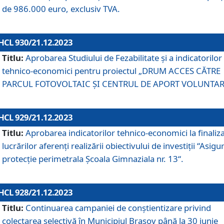
de 986.000 euro, exclusiv TVA.
HCL 930/21.12.2023
Titlu:
Aprobarea Studiului de Fezabilitate și a indicatorilor
tehnico-economici pentru proiectul „DRUM ACCES CĂTRE
PARCUL FOTOVOLTAIC ȘI CENTRUL DE APORT VOLUNTAR
HCL 929/21.12.2023
Titlu:
Aprobarea indicatorilor tehnico-economici la finaliz
lucrărilor aferenți realizării obiectivului de investiții “Asigu
protecție perimetrala Școala Gimnaziala nr. 13“.
HCL 928/21.12.2023
Titlu:
Continuarea campaniei de conștientizare privind
colectarea selectivă în Municipiul Braşov până la 30 iunie