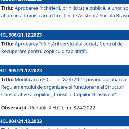
Titlu:
Aprobarea închirierii, prin licitație publică, a unor sp
aflate în administrarea Direcției de Asistență Socială Brașo
HCL 906/21.12.2023
Titlu:
Aprobarea înființării serviciului social ,,Centrul de
Recuperare pentru copii cu dizabilități”.
HCL 905/21.12.2023
Titlu:
Modificarea H.C.L. nr. 824/2022 privind aprobarea
Regulamentului de organizare şi funcţionare al Structurii
Consultative a copiilor ,,Consiliul Copiilor Braşoveni”.
Observații :
Republică H.C.L. nr. 824/2022.
HCL 904/21.12.2023