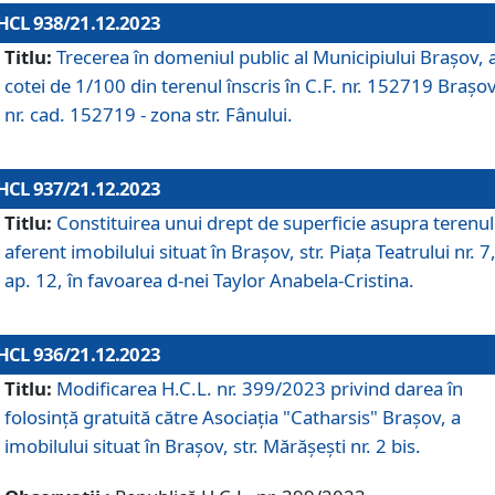
HCL 938/21.12.2023
Titlu:
Trecerea în domeniul public al Municipiului Braşov, 
cotei de 1/100 din terenul înscris în C.F. nr. 152719 Brașov
nr. cad. 152719 - zona str. Fânului.
HCL 937/21.12.2023
Titlu:
Constituirea unui drept de superficie asupra terenul
aferent imobilului situat în Brașov, str. Piața Teatrului nr. 7
ap. 12, în favoarea d-nei Taylor Anabela-Cristina.
HCL 936/21.12.2023
Titlu:
Modificarea H.C.L. nr. 399/2023 privind darea în
folosinţă gratuită către Asociaţia "Catharsis" Brașov, a
imobilului situat în Braşov, str. Mărăşeşti nr. 2 bis.