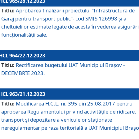
HCL 965/28.12.2023
Titlu:
Aprobarea finalizării proiectului ”Infrastructura de
Garaj pentru transport public”- cod SMIS 126998 și a
cheltuielilor estimate legate de acesta în vederea asigurări
funcționalității sale.
HCL 964/22.12.2023
Titlu:
Rectificarea bugetului UAT Municipiul Braşov -
DECEMBRIE 2023.
HCL 963/21.12.2023
Titlu:
Modificarea H.C.L. nr. 395 din 25.08.2017 pentru
aprobarea Regulamentului privind activitățile de ridicare,
transport şi depozitare a vehiculelor staționate
neregulamentar pe raza teritorială a UAT Municipiul Braşo