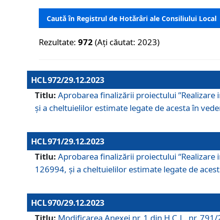
Caută în Registrul de Hotărâri ale Consiliului Local
Rezultate:
972
(Ați căutat: 2023)
HCL 972/29.12.2023
Titlu:
Aprobarea finalizării proiectului ”Realizare
și a cheltuielilor estimate legate de acesta în veder
HCL 971/29.12.2023
Titlu:
Aprobarea finalizării proiectului “Realizare 
126994, și a cheltuielilor estimate legate de acesta
HCL 970/29.12.2023
Titlu:
Modificarea Anexei nr. 1 din H.C.L. nr. 791/2