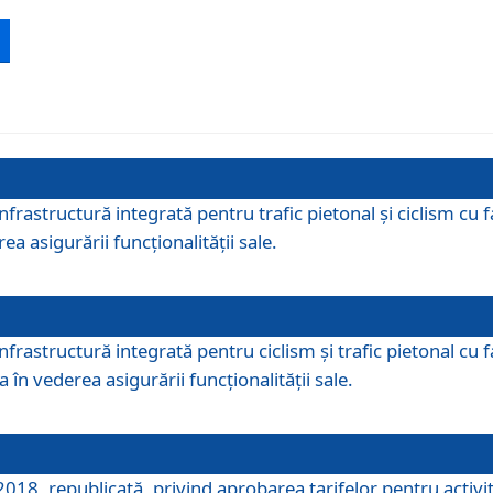
 infrastructură integrată pentru trafic pietonal și ciclism 
ea asigurării funcționalității sale.
infrastructură integrată pentru ciclism şi trafic pietonal cu
 în vederea asigurării funcționalității sale.
018, republicată, privind aprobarea tarifelor pentru activită