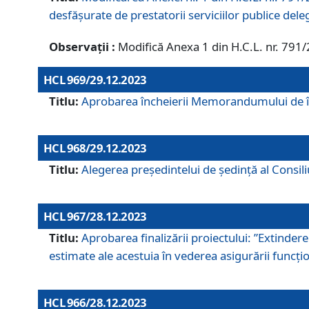
desfășurate de prestatorii serviciilor publice del
Observații :
Modifică Anexa 1 din H.C.L. nr. 791
HCL 969/29.12.2023
Titlu:
Aprobarea încheierii Memorandumului de înț
HCL 968/29.12.2023
Titlu:
Alegerea preşedintelui de şedinţă al Consil
HCL 967/28.12.2023
Titlu:
Aprobarea finalizării proiectului: ”Extinde
estimate ale acestuia în vederea asigurării funcțion
HCL 966/28.12.2023