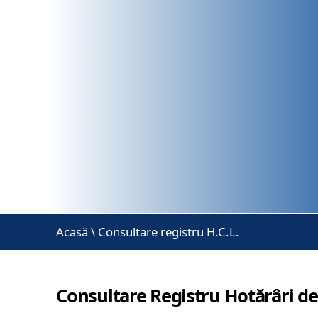
Acasă
\
Consultare registru H.C.L.
Consultare Registru Hotărâri de