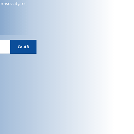
brasovcity.ro
Caută