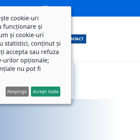
ește cookie-uri
 funcționare și
um și cookie-uri
CONTACT
statistici, conținut și
ți accepta sau refuza
e-urilor opționale;
nțiale nu pot fi
SERVICII
M.O.L.
PUBLICE
Respinge
Accept toate