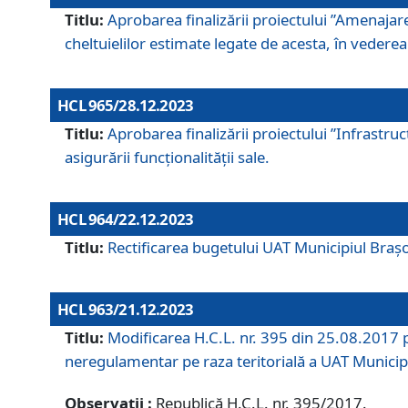
Titlu:
Aprobarea finalizării proiectului ”Amenajar
cheltuielilor estimate legate de acesta, în vederea 
HCL 965/28.12.2023
Titlu:
Aprobarea finalizării proiectului ”Infrastru
asigurării funcționalității sale.
HCL 964/22.12.2023
Titlu:
Rectificarea bugetului UAT Municipiul Bra
HCL 963/21.12.2023
Titlu:
Modificarea H.C.L. nr. 395 din 25.08.2017 p
neregulamentar pe raza teritorială a UAT Municip
Observații :
Republică H.C.L. nr. 395/2017.