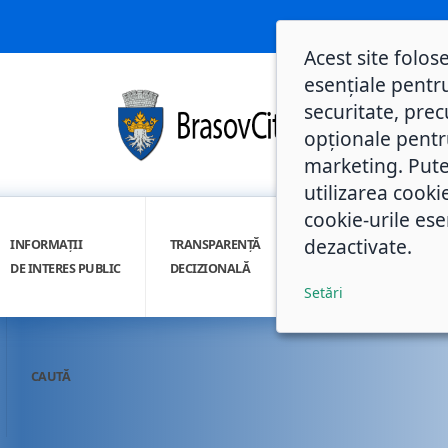
Acest site folos
esențiale pentru
securitate, prec
opționale pentru 
marketing. Pute
utilizarea cooki
cookie-urile ese
dezactivate.
INFORMAȚII
TRANSPARENȚĂ
INTEGRITATE
DE INTERES PUBLIC
DECIZIONALĂ
INSTITUȚIONALĂ
Setări
CAUTĂ