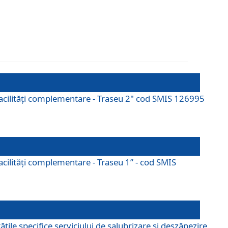
cu facilități complementare - Traseu 2" cod SMIS 126995
 facilităţi complementare - Traseu 1” - cod SMIS
țile specifice serviciului de salubrizare și deszăpezire