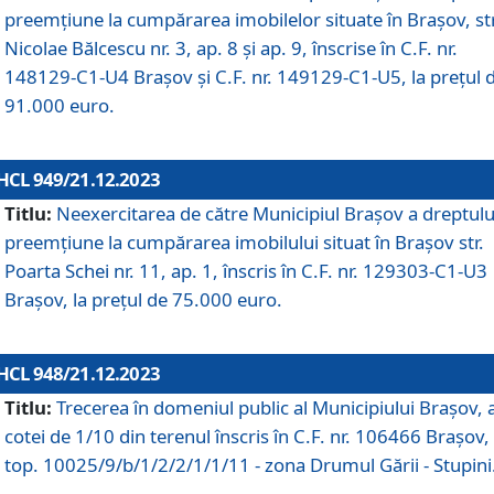
preemțiune la cumpărarea imobilelor situate în Brașov, str
Nicolae Bălcescu nr. 3, ap. 8 și ap. 9, înscrise în C.F. nr.
148129-C1-U4 Brașov și C.F. nr. 149129-C1-U5, la prețul 
91.000 euro.
HCL 949/21.12.2023
Titlu:
Neexercitarea de către Municipiul Brașov a dreptulu
preemțiune la cumpărarea imobilului situat în Brașov str.
Poarta Schei nr. 11, ap. 1, înscris în C.F. nr. 129303-C1-U3
Brașov, la prețul de 75.000 euro.
HCL 948/21.12.2023
Titlu:
Trecerea în domeniul public al Municipiului Braşov, 
cotei de 1/10 din terenul înscris în C.F. nr. 106466 Brașov, 
top. 10025/9/b/1/2/2/1/1/11 - zona Drumul Gării - Stupini