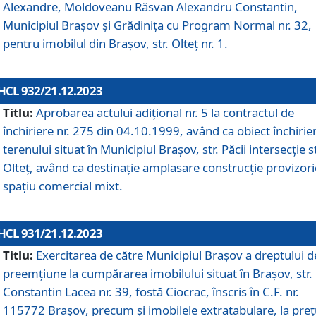
Alexandre, Moldoveanu Răsvan Alexandru Constantin,
Municipiul Braşov şi Grădinița cu Program Normal nr. 32,
pentru imobilul din Brașov, str. Olteț nr. 1.
HCL 932/21.12.2023
Titlu:
Aprobarea actului adițional nr. 5 la contractul de
închiriere nr. 275 din 04.10.1999, având ca obiect închirie
terenului situat în Municipiul Brașov, str. Păcii intersecție st
Olteț, având ca destinație amplasare construcție provizori
spațiu comercial mixt.
HCL 931/21.12.2023
Titlu:
Exercitarea de către Municipiul Brașov a dreptului d
preemțiune la cumpărarea imobilului situat în Brașov, str.
Constantin Lacea nr. 39, fostă Ciocrac, înscris în C.F. nr.
115772 Brașov, precum și imobilele extratabulare, la preț