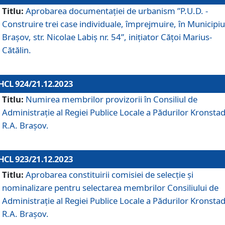
Titlu:
Aprobarea documentaţiei de urbanism ”P.U.D. -
Construire trei case individuale, împrejmuire, în Municipiu
Brașov, str. Nicolae Labiș nr. 54”, inițiator Cățoi Marius-
Cătălin.
HCL 924/21.12.2023
Titlu:
Numirea membrilor provizorii în Consiliul de
Administraţie al Regiei Publice Locale a Pădurilor Kronstad
R.A. Brașov.
HCL 923/21.12.2023
Titlu:
Aprobarea constituirii comisiei de selecție și
nominalizare pentru selectarea membrilor Consiliului de
Administrație al Regiei Publice Locale a Pădurilor Kronstad
R.A. Brașov.