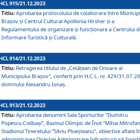
HCL 915/21.12.2023
Titlu:
Aprobarea protocolului de colaborare între Municipi
Brașov și Centrul Cultural Apollonia Hirsher și a
Regulamentului de organizare și funcționare a Centrului d
Informare Turistică și Culturală.
HCL 914/21.12.2023
Titlu:
Retragerea titlului de „Cetățean de Onoare al
Municipiului Brașov”, conferit prin H.C.L. nr. 429/31.07.2
domnului Alexandru Ionaș.
HCL 913/21.12.2023
Titlu:
Aprobarea denumirii Sala Sporturilor “Dumitru
Popescu Colibași”, Bazinul Olimpic de Înot “Mihai Mitrofan
Stadionul Tineretului “Silviu Ploeșteanu”, obiective aflate î
administrarea Direcției Administrare Infrastructură Sport