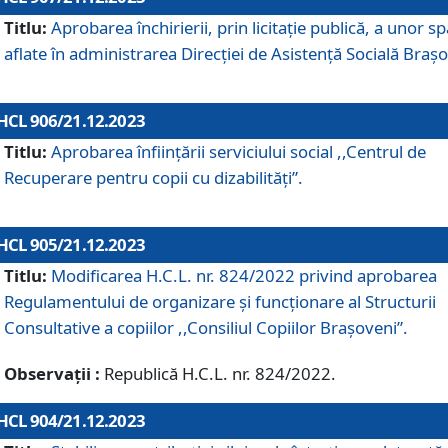
Titlu:
Aprobarea închirierii, prin licitație publică, a unor sp
aflate în administrarea Direcției de Asistență Socială Brașo
HCL 906/21.12.2023
Titlu:
Aprobarea înființării serviciului social ,,Centrul de
Recuperare pentru copii cu dizabilități”.
HCL 905/21.12.2023
Titlu:
Modificarea H.C.L. nr. 824/2022 privind aprobarea
Regulamentului de organizare şi funcţionare al Structurii
Consultative a copiilor ,,Consiliul Copiilor Braşoveni”.
Observații :
Republică H.C.L. nr. 824/2022.
HCL 904/21.12.2023