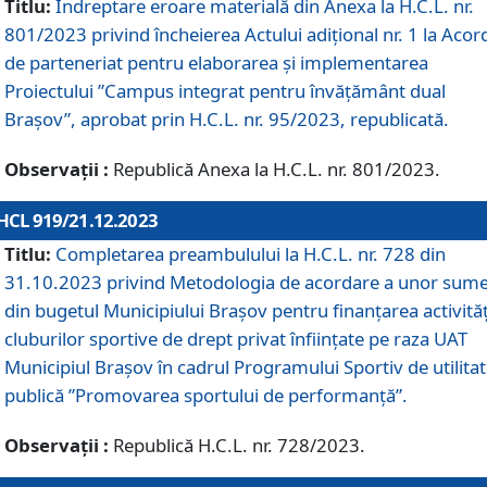
Titlu:
Îndreptare eroare materială din Anexa la H.C.L. nr.
801/2023 privind încheierea Actului adițional nr. 1 la Acor
de parteneriat pentru elaborarea și implementarea
Proiectului ”Campus integrat pentru învățământ dual
Brașov”, aprobat prin H.C.L. nr. 95/2023, republicată.
Observații :
Republică Anexa la H.C.L. nr. 801/2023.
HCL 919/21.12.2023
Titlu:
Completarea preambulului la H.C.L. nr. 728 din
31.10.2023 privind Metodologia de acordare a unor sum
din bugetul Municipiului Brașov pentru finanțarea activităț
cluburilor sportive de drept privat înființate pe raza UAT
Municipiul Brașov în cadrul Programului Sportiv de utilita
publică ”Promovarea sportului de performanță”.
Observații :
Republică H.C.L. nr. 728/2023.