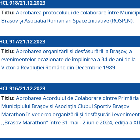
HCL 918/21.12.2023
Titlu:
Aprobarea protocolului de colaborare între Municipi
Brașov și Asociația Romanian Space Initiative (ROSPIN).
HCL 917/21.12.2023
Titlu:
Aprobarea organizării şi desfăşurării la Braşov, a
evenimentelor ocazionate de împlinirea a 34 de ani de la
Victoria Revoluţiei Române din Decembrie 1989.
HCL 916/21.12.2023
Titlu:
Aprobarea Acordului de Colaborare dintre Primăria
Municipiului Brașov și Asociația Clubul Sportiv Brașov
Marathon în vederea organizării și desfășurării eveniment
,,Brașov Marathon” între 31 mai - 2 iunie 2024, ediția a XII