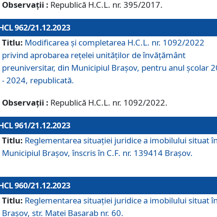
Observații :
Republică H.C.L. nr. 395/2017.
HCL 962/21.12.2023
Titlu:
Modificarea și completarea H.C.L. nr. 1092/2022
privind aprobarea rețelei unităților de învăţământ
preuniversitar, din Municipiul Braşov, pentru anul școlar 
- 2024, republicată.
Observații :
Republică H.C.L. nr. 1092/2022.
HCL 961/21.12.2023
Titlu:
Reglementarea situației juridice a imobilului situat î
Municipiul Brașov, înscris în C.F. nr. 139414 Brașov.
HCL 960/21.12.2023
Titlu:
Reglementarea situației juridice a imobilului situat î
Brașov, str. Matei Basarab nr. 60.