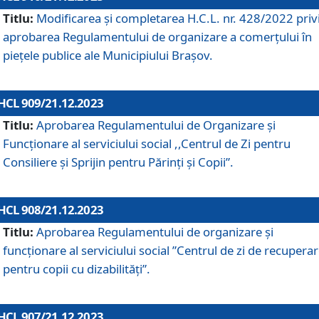
Titlu:
Modificarea și completarea H.C.L. nr. 428/2022 priv
aprobarea Regulamentului de organizare a comerțului în
piețele publice ale Municipiului Braşov.
HCL 909/21.12.2023
Titlu:
Aprobarea Regulamentului de Organizare și
Funcționare al serviciului social ,,Centrul de Zi pentru
Consiliere şi Sprijin pentru Părinţi şi Copii”.
HCL 908/21.12.2023
Titlu:
Aprobarea Regulamentului de organizare şi
funcţionare al serviciului social ”Centrul de zi de recupera
pentru copii cu dizabilități”.
HCL 907/21.12.2023