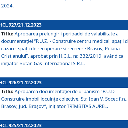
2024.
HCL 927/21.12.2023
Titlu:
Aprobarea prelungirii perioadei de valabilitate a
documentaţiei “P.U.Z. - Construire centru medical, spații 
cazare, spații de recuperare și recreere Brașov, Poiana
Cristianului”, aprobat prin H.C.L. nr. 332/2019, având ca
inițiator Butan Gas International S.R.L.
HCL 926/21.12.2023
Titlu:
Aprobarea documentaţiei de urbanism ”P.U.D -
Construire imobil locuințe colective, Str. Ioan V. Socec f.n.,
Brașov, Jud. Brașov”, inițiator TRIMBITAS AUREL.
HCL 925/21.12.2023