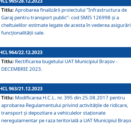
HCL 965/28.12.2023
Titlu:
Aprobarea finalizării proiectului ”Infrastructura de
Garaj pentru transport public”- cod SMIS 126998 și a
cheltuielilor estimate legate de acesta în vederea asigurări
funcționalității sale.
HCL 964/22.12.2023
Titlu:
Rectificarea bugetului UAT Municipiul Braşov -
DECEMBRIE 2023.
HCL 963/21.12.2023
Titlu:
Modificarea H.C.L. nr. 395 din 25.08.2017 pentru
aprobarea Regulamentului privind activitățile de ridicare,
transport şi depozitare a vehiculelor staționate
neregulamentar pe raza teritorială a UAT Municipiul Braşo