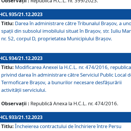
Observații :
Republică H.C.L. nr. 399/2023.
HCL 935/21.12.2023
Titlu:
Darea în administrare către Tribunalul Brașov, a un
spații din subsolul imobilului situat în Brașov, str. Iuliu Ma
nr. 52, corpul D, proprietatea Municipiului Brașov.
HCL 934/21.12.2023
Titlu:
Modificarea Anexei la H.C.L. nr. 474/2016, republica
privind darea în administrare către Serviciul Public Local d
Termoficare Braşov, a bunurilor necesare desfăşurării
activităţii serviciului.
Observații :
Republică Anexa la H.C.L. nr. 474/2016.
HCL 933/21.12.2023
Titlu:
Încheierea contractului de închiriere între Persu