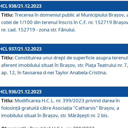
HCL 938/21.12.2023
Titlu:
Trecerea în domeniul public al Municipiului Braşov, 
cotei de 1/100 din terenul înscris în C.F. nr. 152719 Brașov
nr. cad. 152719 - zona str. Fânului.
HCL 937/21.12.2023
Titlu:
Constituirea unui drept de superficie asupra terenul
aferent imobilului situat în Brașov, str. Piața Teatrului nr. 7
ap. 12, în favoarea d-nei Taylor Anabela-Cristina.
HCL 936/21.12.2023
Titlu:
Modificarea H.C.L. nr. 399/2023 privind darea în
folosinţă gratuită către Asociaţia "Catharsis" Brașov, a
imobilului situat în Braşov, str. Mărăşeşti nr. 2 bis.