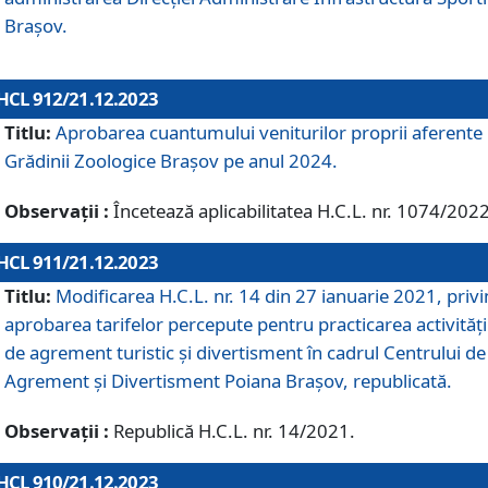
Brașov.
HCL 912/21.12.2023
Titlu:
Aprobarea cuantumului veniturilor proprii aferente
Grădinii Zoologice Braşov pe anul 2024.
Observații :
Încetează aplicabilitatea H.C.L. nr. 1074/2022
HCL 911/21.12.2023
Titlu:
Modificarea H.C.L. nr. 14 din 27 ianuarie 2021, priv
aprobarea tarifelor percepute pentru practicarea activități
de agrement turistic și divertisment în cadrul Centrului de
Agrement și Divertisment Poiana Brașov, republicată.
Observații :
Republică H.C.L. nr. 14/2021.
HCL 910/21.12.2023