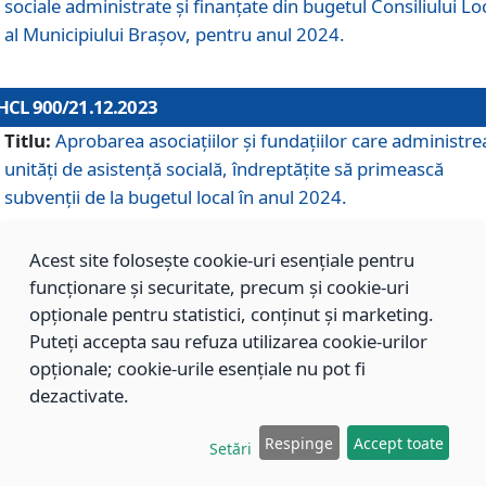
sociale administrate și finanțate din bugetul Consiliului Lo
al Municipiului Brașov, pentru anul 2024.
HCL 900/21.12.2023
Titlu:
Aprobarea asociațiilor şi fundațiilor care administre
unități de asistenţă socială, îndreptăţite să primească
subvenţii de la bugetul local în anul 2024.
Acest site folosește cookie-uri esențiale pentru
HCL 899/21.12.2023
funcționare și securitate, precum și cookie-uri
Titlu:
Aprobarea standardelor de cost pentru serviciile
opționale pentru statistici, conținut și marketing.
sociale furnizate în cadrul Direcției de Asistență Socială
Puteți accepta sau refuza utilizarea cookie-urilor
Brașov, pentru anul 2024.
opționale; cookie-urile esențiale nu pot fi
dezactivate.
HCL 898/21.12.2023
Respinge
Accept toate
Setări
Titlu:
Modificarea Anexei la H.C.L. nr. 91 din 09.02.2018,