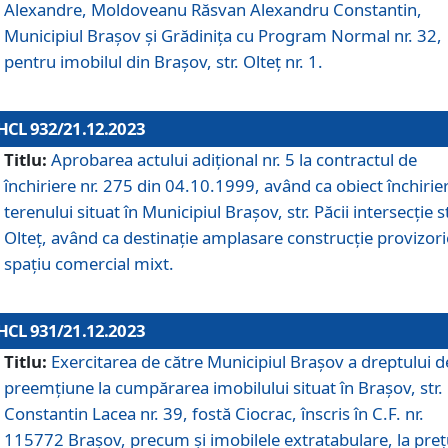
Alexandre, Moldoveanu Răsvan Alexandru Constantin,
Municipiul Braşov şi Grădinița cu Program Normal nr. 32,
pentru imobilul din Brașov, str. Olteț nr. 1.
HCL 932/21.12.2023
Titlu:
Aprobarea actului adițional nr. 5 la contractul de
închiriere nr. 275 din 04.10.1999, având ca obiect închirie
terenului situat în Municipiul Brașov, str. Păcii intersecție st
Olteț, având ca destinație amplasare construcție provizori
spațiu comercial mixt.
HCL 931/21.12.2023
Titlu:
Exercitarea de către Municipiul Brașov a dreptului d
preemțiune la cumpărarea imobilului situat în Brașov, str.
Constantin Lacea nr. 39, fostă Ciocrac, înscris în C.F. nr.
115772 Brașov, precum și imobilele extratabulare, la preț