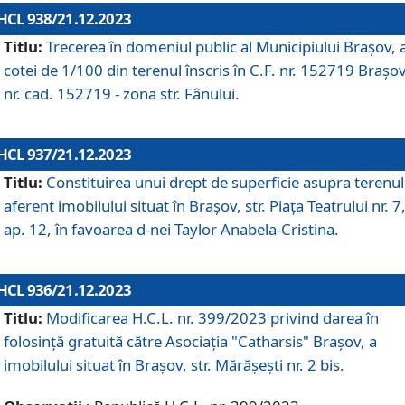
HCL 938/21.12.2023
Titlu:
Trecerea în domeniul public al Municipiului Braşov, 
cotei de 1/100 din terenul înscris în C.F. nr. 152719 Brașov
nr. cad. 152719 - zona str. Fânului.
HCL 937/21.12.2023
Titlu:
Constituirea unui drept de superficie asupra terenul
aferent imobilului situat în Brașov, str. Piața Teatrului nr. 7
ap. 12, în favoarea d-nei Taylor Anabela-Cristina.
HCL 936/21.12.2023
Titlu:
Modificarea H.C.L. nr. 399/2023 privind darea în
folosinţă gratuită către Asociaţia "Catharsis" Brașov, a
imobilului situat în Braşov, str. Mărăşeşti nr. 2 bis.