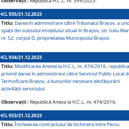
Observații :
Republică H.C.L. nr. 399/2023.
HCL 935/21.12.2023
Titlu:
Darea în administrare către Tribunalul Brașov, a un
spații din subsolul imobilului situat în Brașov, str. Iuliu Ma
nr. 52, corpul D, proprietatea Municipiului Brașov.
HCL 934/21.12.2023
Titlu:
Modificarea Anexei la H.C.L. nr. 474/2016, republica
privind darea în administrare către Serviciul Public Local d
Termoficare Braşov, a bunurilor necesare desfăşurării
activităţii serviciului.
Observații :
Republică Anexa la H.C.L. nr. 474/2016.
HCL 933/21.12.2023
Titlu:
Încheierea contractului de închiriere între Persu