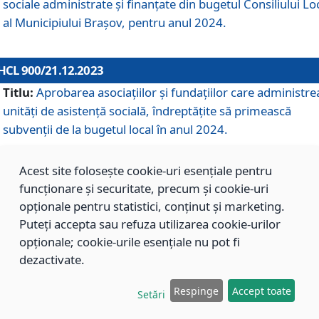
sociale administrate și finanțate din bugetul Consiliului Lo
al Municipiului Brașov, pentru anul 2024.
HCL 900/21.12.2023
Titlu:
Aprobarea asociațiilor şi fundațiilor care administre
unități de asistenţă socială, îndreptăţite să primească
subvenţii de la bugetul local în anul 2024.
Acest site folosește cookie-uri esențiale pentru
HCL 899/21.12.2023
funcționare și securitate, precum și cookie-uri
Titlu:
Aprobarea standardelor de cost pentru serviciile
opționale pentru statistici, conținut și marketing.
sociale furnizate în cadrul Direcției de Asistență Socială
Puteți accepta sau refuza utilizarea cookie-urilor
Brașov, pentru anul 2024.
opționale; cookie-urile esențiale nu pot fi
dezactivate.
HCL 898/21.12.2023
Respinge
Accept toate
Setări
Titlu:
Modificarea Anexei la H.C.L. nr. 91 din 09.02.2018,