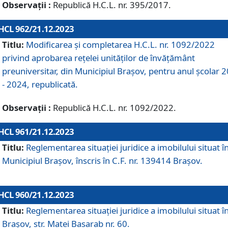
Observații :
Republică H.C.L. nr. 395/2017.
HCL 962/21.12.2023
Titlu:
Modificarea și completarea H.C.L. nr. 1092/2022
privind aprobarea rețelei unităților de învăţământ
preuniversitar, din Municipiul Braşov, pentru anul școlar 
- 2024, republicată.
Observații :
Republică H.C.L. nr. 1092/2022.
HCL 961/21.12.2023
Titlu:
Reglementarea situației juridice a imobilului situat î
Municipiul Brașov, înscris în C.F. nr. 139414 Brașov.
HCL 960/21.12.2023
Titlu:
Reglementarea situației juridice a imobilului situat î
Brașov, str. Matei Basarab nr. 60.