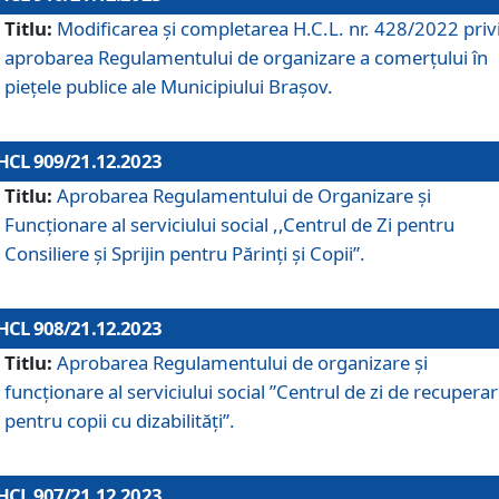
Titlu:
Modificarea și completarea H.C.L. nr. 428/2022 priv
aprobarea Regulamentului de organizare a comerțului în
piețele publice ale Municipiului Braşov.
HCL 909/21.12.2023
Titlu:
Aprobarea Regulamentului de Organizare și
Funcționare al serviciului social ,,Centrul de Zi pentru
Consiliere şi Sprijin pentru Părinţi şi Copii”.
HCL 908/21.12.2023
Titlu:
Aprobarea Regulamentului de organizare şi
funcţionare al serviciului social ”Centrul de zi de recupera
pentru copii cu dizabilități”.
HCL 907/21.12.2023