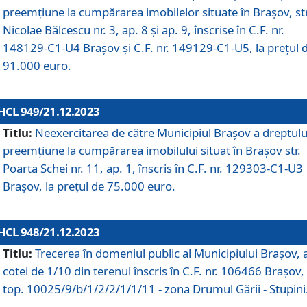
preemțiune la cumpărarea imobilelor situate în Brașov, str
Nicolae Bălcescu nr. 3, ap. 8 și ap. 9, înscrise în C.F. nr.
148129-C1-U4 Brașov și C.F. nr. 149129-C1-U5, la prețul 
91.000 euro.
HCL 949/21.12.2023
Titlu:
Neexercitarea de către Municipiul Brașov a dreptulu
preemțiune la cumpărarea imobilului situat în Brașov str.
Poarta Schei nr. 11, ap. 1, înscris în C.F. nr. 129303-C1-U3
Brașov, la prețul de 75.000 euro.
HCL 948/21.12.2023
Titlu:
Trecerea în domeniul public al Municipiului Braşov, 
cotei de 1/10 din terenul înscris în C.F. nr. 106466 Brașov, 
top. 10025/9/b/1/2/2/1/1/11 - zona Drumul Gării - Stupini