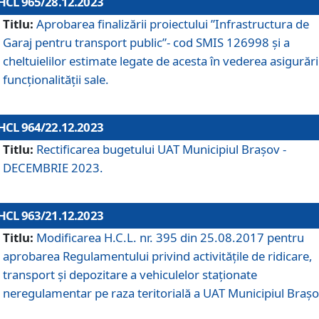
HCL 965/28.12.2023
Titlu:
Aprobarea finalizării proiectului ”Infrastructura de
Garaj pentru transport public”- cod SMIS 126998 și a
cheltuielilor estimate legate de acesta în vederea asigurări
funcționalității sale.
HCL 964/22.12.2023
Titlu:
Rectificarea bugetului UAT Municipiul Braşov -
DECEMBRIE 2023.
HCL 963/21.12.2023
Titlu:
Modificarea H.C.L. nr. 395 din 25.08.2017 pentru
aprobarea Regulamentului privind activitățile de ridicare,
transport şi depozitare a vehiculelor staționate
neregulamentar pe raza teritorială a UAT Municipiul Braşo