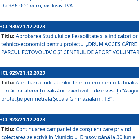
de 986.000 euro, exclusiv TVA.
HCL 930/21.12.2023
Titlu:
Aprobarea Studiului de Fezabilitate și a indicatorilor
tehnico-economici pentru proiectul „DRUM ACCES CĂTRE
PARCUL FOTOVOLTAIC ȘI CENTRUL DE APORT VOLUNTAR
HCL 929/21.12.2023
Titlu:
Aprobarea indicatorilor tehnico-economici la finaliz
lucrărilor aferenți realizării obiectivului de investiții “Asigu
protecție perimetrala Școala Gimnaziala nr. 13“.
HCL 928/21.12.2023
Titlu:
Continuarea campaniei de conștientizare privind
colectarea selectivă în Municipiul Braşov până la 30 iunie