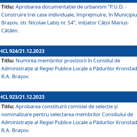
Titlu:
Aprobarea documentaţiei de urbanism ”P.U.D. -
Construire trei case individuale, împrejmuire, în Municipiu
Brașov, str. Nicolae Labiș nr. 54”, inițiator Cățoi Marius-
Cătălin.
HCL 924/21.12.2023
Titlu:
Numirea membrilor provizorii în Consiliul de
Administraţie al Regiei Publice Locale a Pădurilor Kronstad
R.A. Brașov.
HCL 923/21.12.2023
Titlu:
Aprobarea constituirii comisiei de selecție și
nominalizare pentru selectarea membrilor Consiliului de
Administrație al Regiei Publice Locale a Pădurilor Kronstad
R.A. Brașov.