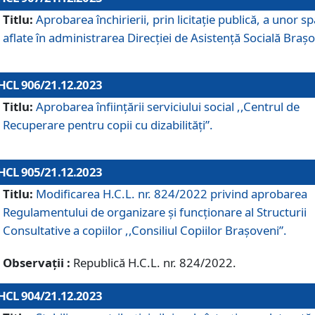
Titlu:
Aprobarea închirierii, prin licitație publică, a unor sp
aflate în administrarea Direcției de Asistență Socială Brașo
HCL 906/21.12.2023
Titlu:
Aprobarea înființării serviciului social ,,Centrul de
Recuperare pentru copii cu dizabilități”.
HCL 905/21.12.2023
Titlu:
Modificarea H.C.L. nr. 824/2022 privind aprobarea
Regulamentului de organizare şi funcţionare al Structurii
Consultative a copiilor ,,Consiliul Copiilor Braşoveni”.
Observații :
Republică H.C.L. nr. 824/2022.
HCL 904/21.12.2023