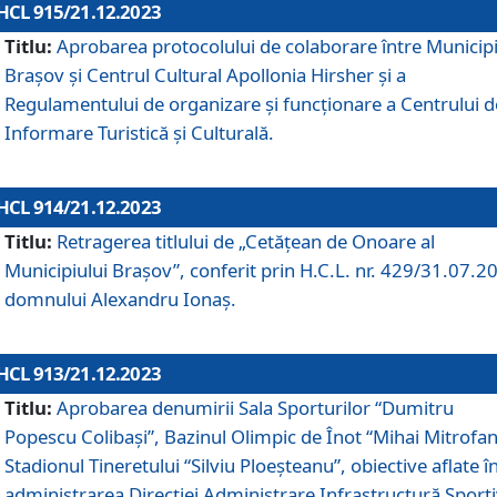
HCL 915/21.12.2023
Titlu:
Aprobarea protocolului de colaborare între Municipi
Brașov și Centrul Cultural Apollonia Hirsher și a
Regulamentului de organizare și funcționare a Centrului d
Informare Turistică și Culturală.
HCL 914/21.12.2023
Titlu:
Retragerea titlului de „Cetățean de Onoare al
Municipiului Brașov”, conferit prin H.C.L. nr. 429/31.07.2
domnului Alexandru Ionaș.
HCL 913/21.12.2023
Titlu:
Aprobarea denumirii Sala Sporturilor “Dumitru
Popescu Colibași”, Bazinul Olimpic de Înot “Mihai Mitrofan
Stadionul Tineretului “Silviu Ploeșteanu”, obiective aflate î
administrarea Direcției Administrare Infrastructură Sport