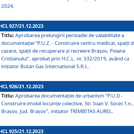
2024.
HCL 927/21.12.2023
Titlu:
Aprobarea prelungirii perioadei de valabilitate a
documentaţiei “P.U.Z. - Construire centru medical, spații 
cazare, spații de recuperare și recreere Brașov, Poiana
Cristianului”, aprobat prin H.C.L. nr. 332/2019, având ca
inițiator Butan Gas International S.R.L.
HCL 926/21.12.2023
Titlu:
Aprobarea documentaţiei de urbanism ”P.U.D -
Construire imobil locuințe colective, Str. Ioan V. Socec f.n.,
Brașov, Jud. Brașov”, inițiator TRIMBITAS AUREL.
HCL 925/21.12.2023