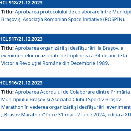
HCL 918/21.12.2023
Titlu:
Aprobarea protocolului de colaborare între Municipi
Brașov și Asociația Romanian Space Initiative (ROSPIN).
HCL 917/21.12.2023
Titlu:
Aprobarea organizării şi desfăşurării la Braşov, a
evenimentelor ocazionate de împlinirea a 34 de ani de la
Victoria Revoluţiei Române din Decembrie 1989.
HCL 916/21.12.2023
Titlu:
Aprobarea Acordului de Colaborare dintre Primăria
Municipiului Brașov și Asociația Clubul Sportiv Brașov
Marathon în vederea organizării și desfășurării eveniment
,,Brașov Marathon” între 31 mai - 2 iunie 2024, ediția a XII