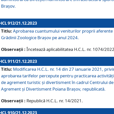
Brașov.
HCL 912/21.12.2023
Titlu:
Aprobarea cuantumului veniturilor proprii aferente
Grădinii Zoologice Braşov pe anul 2024.
Observații :
Încetează aplicabilitatea H.C.L. nr. 1074/2022
HCL 911/21.12.2023
Titlu:
Modificarea H.C.L. nr. 14 din 27 ianuarie 2021, priv
aprobarea tarifelor percepute pentru practicarea activități
de agrement turistic și divertisment în cadrul Centrului de
Agrement și Divertisment Poiana Brașov, republicată.
Observații :
Republică H.C.L. nr. 14/2021.
HCL 910/21.12.2023