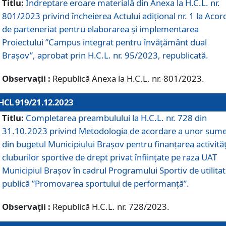
Titlu:
Îndreptare eroare materială din Anexa la H.C.L. nr.
801/2023 privind încheierea Actului adițional nr. 1 la Acor
de parteneriat pentru elaborarea și implementarea
Proiectului ”Campus integrat pentru învățământ dual
Brașov”, aprobat prin H.C.L. nr. 95/2023, republicată.
Observații :
Republică Anexa la H.C.L. nr. 801/2023.
HCL 919/21.12.2023
Titlu:
Completarea preambulului la H.C.L. nr. 728 din
31.10.2023 privind Metodologia de acordare a unor sum
din bugetul Municipiului Brașov pentru finanțarea activităț
cluburilor sportive de drept privat înființate pe raza UAT
Municipiul Brașov în cadrul Programului Sportiv de utilita
publică ”Promovarea sportului de performanță”.
Observații :
Republică H.C.L. nr. 728/2023.