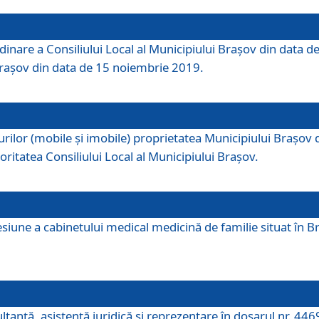
dinare a Consiliului Local al Municipiului Brașov din data de
 Brașov din data de 15 noiembrie 2019.
or (mobile și imobile) proprietatea Municipiului Brașov de că
oritatea Consiliului Local al Municipiului Brașov.
iune a cabinetului medical medicină de familie situat în Bra
ultanţă, asistenţă juridică şi reprezentare în dosarul nr. 44