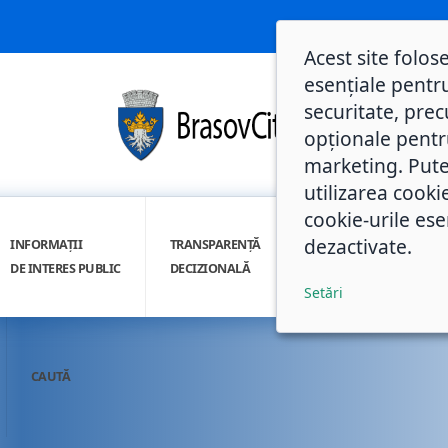
Acest site folos
esențiale pentru
securitate, prec
opționale pentru 
marketing. Pute
utilizarea cooki
cookie-urile ese
dezactivate.
INFORMAȚII
TRANSPARENȚĂ
INTEGRITATE
DE INTERES PUBLIC
DECIZIONALĂ
INSTITUȚIONALĂ
Setări
CAUTĂ