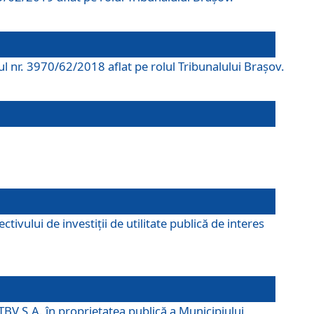
rul nr. 3970/62/2018 aflat pe rolul Tribunalului Braşov.
ivului de investiții de utilitate publică de interes
TBV S.A. în proprietatea publică a Municipiului