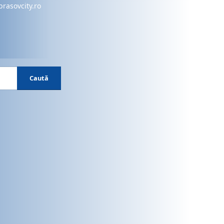
brasovcity.ro
Caută