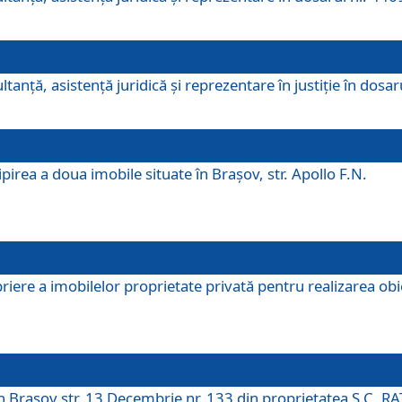
ltanţă, asistenţă juridică şi reprezentare în justiţie în dosa
irea a doua imobile situate în Brașov, str. Apollo F.N.
ere a imobilelor proprietate privată pentru realizarea obiect
în Brașov str. 13 Decembrie nr. 133 din proprietatea S.C. RA