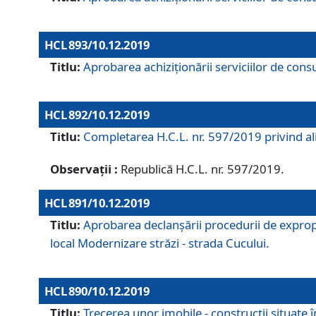
HCL 893/10.12.2019
Titlu:
Aprobarea achiziţionării serviciilor de consu
HCL 892/10.12.2019
Titlu:
Completarea H.C.L. nr. 597/2019 privind alip
Observații :
Republică H.C.L. nr. 597/2019.
HCL 891/10.12.2019
Titlu:
Aprobarea declanșării procedurii de expropri
local Modernizare străzi - strada Cucului.
HCL 890/10.12.2019
Titlu:
Trecerea unor imobile - construcții situate 