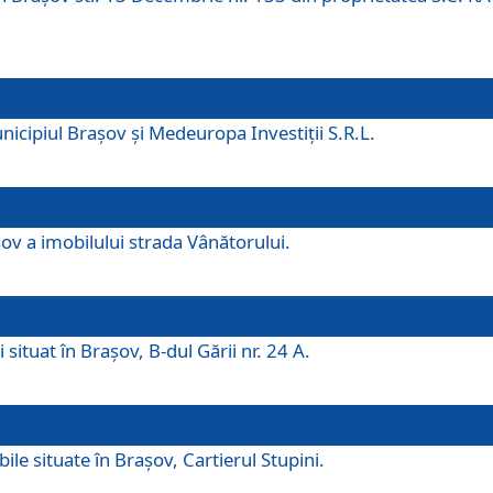
icipiul Brașov și Medeuropa Investiții S.R.L.
şov a imobilului strada Vânătorului.
 situat în Brașov, B-dul Gării nr. 24 A.
ile situate în Braşov, Cartierul Stupini.