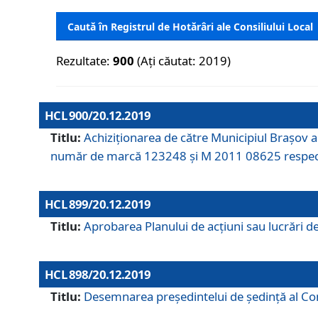
Caută în Registrul de Hotărâri ale Consiliului Local
Rezultate:
900
(Ați căutat: 2019)
HCL 900/20.12.2019
Titlu:
Achiziționarea de către Municipiul Brașov
număr de marcă 123248 și M 2011 08625 respec
HCL 899/20.12.2019
Titlu:
Aprobarea Planului de acţiuni sau lucrări d
HCL 898/20.12.2019
Titlu:
Desemnarea preşedintelui de şedinţă al Cons