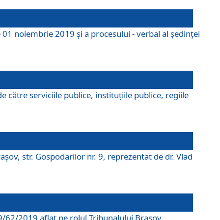
 01 noiembrie 2019 și a procesului - verbal al ședinței
tre serviciile publice, instituțiile publice, regiile
şov, str. Gospodarilor nr. 9, reprezentat de dr. Vlad
69/62/2019 aflat pe rolul Tribunalului Braşov.