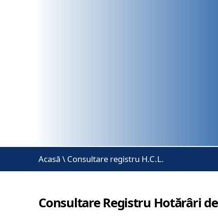
Acasă
\
Consultare registru H.C.L.
Consultare Registru Hotărâri de