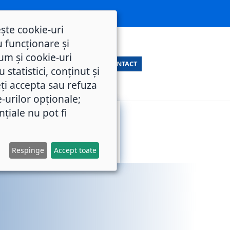
ește cookie-uri
 funcționare și
um și cookie-uri
CONTACT
statistici, conținut și
ți accepta sau refuza
e-urilor opționale;
nțiale nu pot fi
SERVICII
M.O.L.
PUBLICE
Respinge
Accept toate