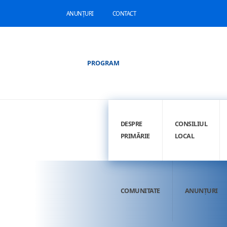
ANUNȚURI
CONTACT
PROGRAM
DESPRE
CONSILIUL
PRIMĂRIE
LOCAL
COMUNITATE
ANUNȚURI