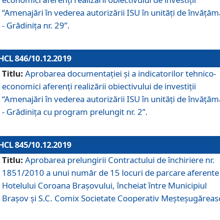
“Amenajări în vederea autorizării ISU în unități de învăță
- Grădinița nr. 29”.
HCL 846/10.12.2019
Titlu:
Aprobarea documentației și a indicatorilor tehnico-
economici aferenți realizării obiectivului de investiții
“Amenajări în vederea autorizării ISU în unități de învăță
- Grădinița cu program prelungit nr. 2”.
HCL 845/10.12.2019
Titlu:
Aprobarea prelungirii Contractului de închiriere nr.
1851/2010 a unui număr de 15 locuri de parcare aferente
Hotelului Coroana Brașovului, încheiat între Municipiul
Braşov şi S.C. Comix Societate Cooperativ Meşteşugăreas