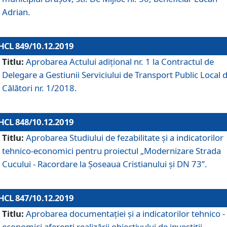
Adrian.
HCL 849/10.12.2019
Titlu:
Aprobarea Actului adiţional nr. 1 la Contractul de
Delegare a Gestiunii Serviciului de Transport Public Local 
Călători nr. 1/2018.
HCL 848/10.12.2019
Titlu:
Aprobarea Studiului de fezabilitate şi a indicatorilor
tehnico-economici pentru proiectul „Modernizare Strada
Cucului - Racordare la Șoseaua Cristianului și DN 73”.
HCL 847/10.12.2019
Titlu:
Aprobarea documentației și a indicatorilor tehnico -
economici aferenți realizării obiectivului de investiții