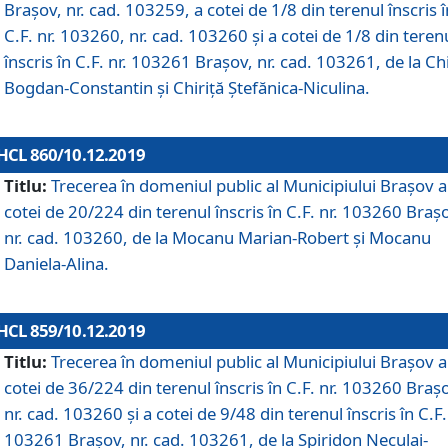
Brașov, nr. cad. 103259, a cotei de 1/8 din terenul înscris î
C.F. nr. 103260, nr. cad. 103260 și a cotei de 1/8 din teren
înscris în C.F. nr. 103261 Brașov, nr. cad. 103261, de la Chi
Bogdan-Constantin și Chiriță Ștefănica-Niculina.
HCL 860/10.12.2019
Titlu:
Trecerea în domeniul public al Municipiului Braşov a
cotei de 20/224 din terenul înscris în C.F. nr. 103260 Braș
nr. cad. 103260, de la Mocanu Marian-Robert și Mocanu
Daniela-Alina.
HCL 859/10.12.2019
Titlu:
Trecerea în domeniul public al Municipiului Braşov a
cotei de 36/224 din terenul înscris în C.F. nr. 103260 Braș
nr. cad. 103260 și a cotei de 9/48 din terenul înscris în C.F.
103261 Brașov, nr. cad. 103261, de la Spiridon Neculai-