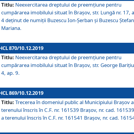
Titlu:
Neexercitarea dreptului de preemţiune pentru
cumpărarea imobilului situat în Braşov, str. Lungă nr. 17, 
4 deţinut de numiţii Buzescu Ion-Şerban și Buzescu Ştefan
Mariana.
HCL 870/10.12.2019
Titlu:
Neexercitarea dreptului de preemţiune pentru
cumpărarea imobilului situat în Braşov, str. George Bariţiu
4, ap. 9.
HCL 869/10.12.2019
Titlu:
Trecerea în domeniul public al Municipiului Braşov a
terenului înscris în C.F. nr. 161539 Brașov, nr. cad. 161539
a terenului înscris în C.F. nr. 161541 Brașov, nr. cad. 1615