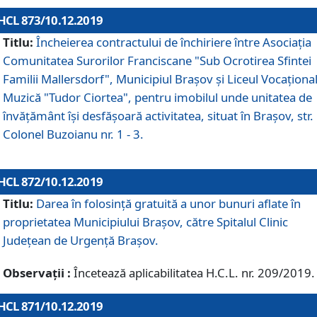
HCL 873/10.12.2019
Titlu:
Încheierea contractului de închiriere între Asociația
Comunitatea Surorilor Franciscane "Sub Ocrotirea Sfintei
Familii Mallersdorf", Municipiul Braşov şi Liceul Vocaționa
Muzică "Tudor Ciortea", pentru imobilul unde unitatea de
învățământ îşi desfăşoară activitatea, situat în Braşov, str.
Colonel Buzoianu nr. 1 - 3.
HCL 872/10.12.2019
Titlu:
Darea în folosinţă gratuită a unor bunuri aflate în
proprietatea Municipiului Braşov, către Spitalul Clinic
Judeţean de Urgenţă Braşov.
Observații :
Încetează aplicabilitatea H.C.L. nr. 209/2019.
HCL 871/10.12.2019