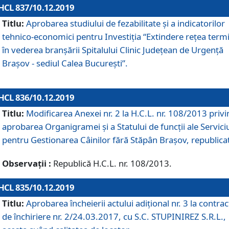
HCL 837/10.12.2019
Titlu:
Aprobarea studiului de fezabilitate și a indicatorilor
tehnico-economici pentru Investiția “Extindere rețea term
în vederea branșării Spitalului Clinic Județean de Urgență
Brașov - sediul Calea București”.
HCL 836/10.12.2019
Titlu:
Modificarea Anexei nr. 2 la H.C.L. nr. 108/2013 priv
aprobarea Organigramei şi a Statului de funcții ale Serviciu
pentru Gestionarea Câinilor fără Stăpân Brașov, republica
Observații :
Republică H.C.L. nr. 108/2013.
HCL 835/10.12.2019
Titlu:
Aprobarea încheierii actului adițional nr. 3 la contrac
de închiriere nr. 2/24.03.2017, cu S.C. STUPINIREZ S.R.L.,