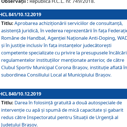
Observații :
Republică H.C.L. nr. 749/2018.
HCL 841/10.12.2019
Titlu:
Aprobarea achiziționării serviciilor de consultanță,
asistență juridică, în vederea reprezentării în fața Federați
Române de Handbal, Agenției Naționale Anti-Doping, WA
și în justiție inclusiv în fața instanțelor judecătorești
competente specializate cu privire la presupusele încălcări
regulamentelor instituțiilor menționate anterior, de către
Clubul Sportiv Municipal Corona Braşov, instituție aflată î
subordinea Consiliului Local al Municipiului Brașov.
HCL 840/10.12.2019
Titlu:
Darea în folosință gratuită a două autospeciale de
intervenție cu apă și spumă de mică capacitate și gabarit
redus către Inspectoratul pentru Situaţii de Urgenţă al
Judeţului Brașov.