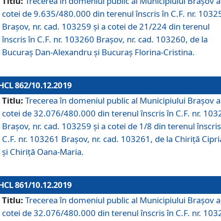
Titlu:
Trecerea în domeniul public al Municipiului Braşov a
cotei de 9.635/480.000 din terenul înscris în C.F. nr. 1032
Brașov, nr. cad. 103259 și a cotei de 21/224 din terenul
înscris în C.F. nr. 103260 Brașov, nr. cad. 103260, de la
Bucuraș Dan-Alexandru și Bucuraș Florina-Cristina.
HCL 862/10.12.2019
Titlu:
Trecerea în domeniul public al Municipiului Braşov a
cotei de 32.076/480.000 din terenul înscris în C.F. nr. 10
Brașov, nr. cad. 103259 și a cotei de 1/8 din terenul înscris
C.F. nr. 103261 Brașov, nr. cad. 103261, de la Chiriță Cipr
și Chiriță Oana-Maria.
HCL 861/10.12.2019
Titlu:
Trecerea în domeniul public al Municipiului Braşov a
cotei de 32.076/480.000 din terenul înscris în C.F. nr. 10