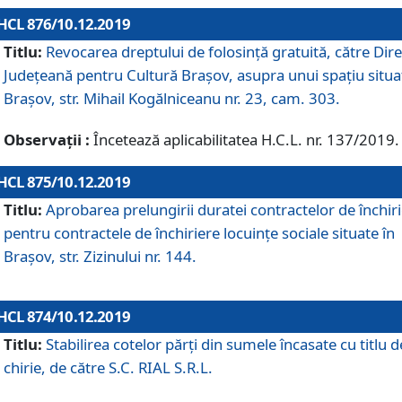
HCL 876/10.12.2019
Titlu:
Revocarea dreptului de folosinţă gratuită, către Dire
Judeţeană pentru Cultură Braşov, asupra unui spaţiu situa
Braşov, str. Mihail Kogălniceanu nr. 23, cam. 303.
Observații :
Încetează aplicabilitatea H.C.L. nr. 137/2019.
HCL 875/10.12.2019
Titlu:
Aprobarea prelungirii duratei contractelor de închir
pentru contractele de închiriere locuinţe sociale situate în
Braşov, str. Zizinului nr. 144.
HCL 874/10.12.2019
Titlu:
Stabilirea cotelor părți din sumele încasate cu titlu d
chirie, de către S.C. RIAL S.R.L.