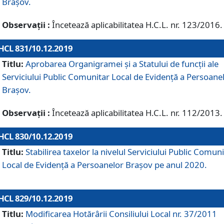
Brașov.
Observații :
Încetează aplicabilitatea H.C.L. nr. 123/2016.
HCL 831/10.12.2019
Titlu:
Aprobarea Organigramei și a Statului de funcții ale
Serviciului Public Comunitar Local de Evidență a Persoane
Brașov.
Observații :
Încetează aplicabilitatea H.C.L. nr. 112/2013.
HCL 830/10.12.2019
Titlu:
Stabilirea taxelor la nivelul Serviciului Public Comun
Local de Evidenţă a Persoanelor Braşov pe anul 2020.
HCL 829/10.12.2019
Titlu:
Modificarea Hotărârii Consiliului Local nr. 37/2011