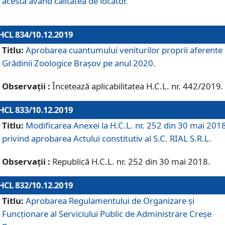
acesta având calitatea de locator.
HCL 834/10.12.2019
Titlu:
Aprobarea cuantumului veniturilor proprii aferente
Grădinii Zoologice Braşov pe anul 2020.
Observații :
Încetează aplicabilitatea H.C.L. nr. 442/2019.
HCL 833/10.12.2019
Titlu:
Modificarea Anexei la H.C.L. nr. 252 din 30 mai 201
privind aprobarea Actului constitutiv al S.C. RIAL S.R.L.
Observații :
Republică H.C.L. nr. 252 din 30 mai 2018.
HCL 832/10.12.2019
Titlu:
Aprobarea Regulamentului de Organizare și
Funcționare al Serviciului Public de Administrare Creșe