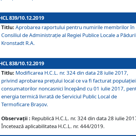
HCL 839/10.12.2019
Titlu:
Aprobarea raportului pentru numirile membrilor în
Consiliul de Administraţie al Regiei Publice Locale a Păduri
Kronstadt R.A.
HCL 838/10.12.2019
Titlu:
Modificarea H.C.L. nr. 324 din data 28 iulie 2017,
privind aprobarea preţului local ce va fi facturat populaţiei
consumatorilor noncasnici începând cu 01 iulie 2017, pen
energia termică livrată de Serviciul Public Local de
Termoficare Braşov.
Observații :
Republică H.C.L. nr. 324 din data 28 iulie 201
Încetează aplicabilitatea H.C.L. nr. 444/2019.