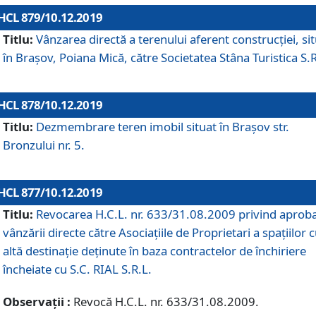
HCL 879/10.12.2019
Titlu:
Vânzarea directă a terenului aferent construcției, si
în Brașov, Poiana Mică, către Societatea Stâna Turistica S.R
HCL 878/10.12.2019
Titlu:
Dezmembrare teren imobil situat în Brașov str.
Bronzului nr. 5.
HCL 877/10.12.2019
Titlu:
Revocarea H.C.L. nr. 633/31.08.2009 privind aprob
vânzării directe către Asociațiile de Proprietari a spațiilor 
altă destinație deținute în baza contractelor de închiriere
încheiate cu S.C. RIAL S.R.L.
Observații :
Revocă H.C.L. nr. 633/31.08.2009.