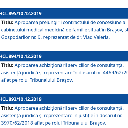
HCL 895/10.12.2019
Titlu:
Aprobarea prelungirii contractului de concesiune a
cabinetului medical medicină de familie situat în Braşov, st
Gospodarilor nr. 9, reprezentat de dr. Vlad Valeria.
HCL 894/10.12.2019
Titlu:
Aprobarea achiziţionării serviciilor de consultanţă,
asistenţă juridică şi reprezentare în dosarul nr. 4469/62/
aflat pe rolul Tribunalului Braşov.
HCL 893/10.12.2019
Titlu:
Aprobarea achiziţionării serviciilor de consultanţă,
asistenţă juridică şi reprezentare în justiţie în dosarul nr.
3970/62/2018 aflat pe rolul Tribunalului Braşov.