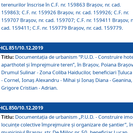
terenurilor înscrise în C.F. nr. 159863 Brașov, nr. cad.
159863; C.F. nr. 159926 Brașov, nr. cad. 159926; C.F. nr.
159707 Brașov, nr. cad. 159707; C.F. nr. 159411 Brașov, n
cad. 159411; C.F. nr. 159779 Brașov, nr. cad. 159779.
HCL 851/10.12.2019
Titlu:
Documentaţia de urbanism “P.U.D. - Construire hote
aparthotel şi împrejmuire teren”, în Braşov, Poiana Braşov
Drumul Sulinar - Zona Coliba Haiducilor, beneficiari Ţuluca
- Cornel, Ionaş Alexandru - Mihai şi Ionaş Diana - Geanina,
Grigore Cristian - Adrian.
HCL 850/10.12.2019
Titlu:
Documentaţia de urbanism „P.U.D. - Construire imo
locuințe colective împrejmuire și organizare de șantier”, î
municipiul Braşov, str. De Mijloc nr. 50, beneficiar Lucan