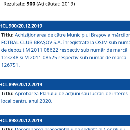
Rezultate:
900
(Ați căutat: 2019)
HCL 900/20.12.2019
Titlu:
Achiziționarea de către Municipiul Brașov a mărcilo
FOTBAL CLUB BRAȘOV S.A. înregistrate la OSIM sub num
de depozit M 2011 08622 respectiv sub număr de marcă
123248 și M 2011 08625 respectiv sub număr de marcă
126751.
HCL 899/20.12.2019
Titlu:
Aprobarea Planului de acţiuni sau lucrări de interes
local pentru anul 2020.
HCL 898/20.12.2019
Titlu:
Desemnarea preşedintelui de şedinţă al Consiliului