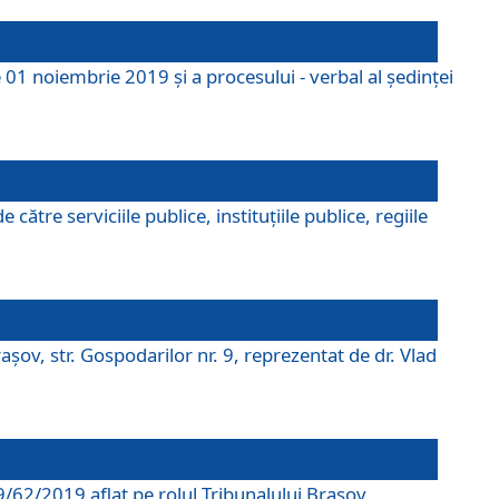
 01 noiembrie 2019 și a procesului - verbal al ședinței
tre serviciile publice, instituțiile publice, regiile
şov, str. Gospodarilor nr. 9, reprezentat de dr. Vlad
69/62/2019 aflat pe rolul Tribunalului Braşov.