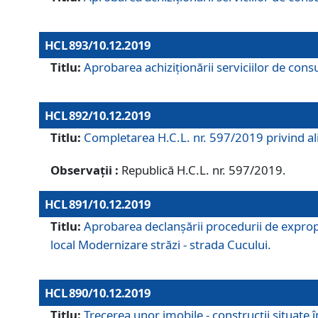
HCL 893/10.12.2019
Titlu:
Aprobarea achiziţionării serviciilor de consu
HCL 892/10.12.2019
Titlu:
Completarea H.C.L. nr. 597/2019 privind alip
Observații :
Republică H.C.L. nr. 597/2019.
HCL 891/10.12.2019
Titlu:
Aprobarea declanșării procedurii de expropri
local Modernizare străzi - strada Cucului.
HCL 890/10.12.2019
Titlu:
Trecerea unor imobile - construcții situate 