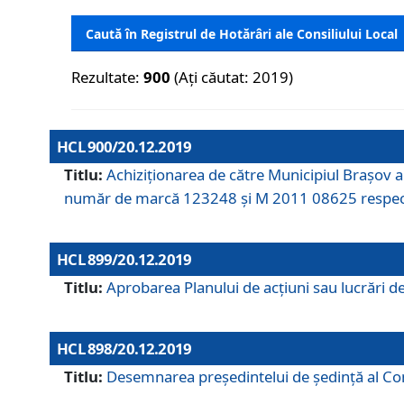
Caută în Registrul de Hotărâri ale Consiliului Local
Rezultate:
900
(Ați căutat: 2019)
HCL 900/20.12.2019
Titlu:
Achiziționarea de către Municipiul Brașov
număr de marcă 123248 și M 2011 08625 respec
HCL 899/20.12.2019
Titlu:
Aprobarea Planului de acţiuni sau lucrări d
HCL 898/20.12.2019
Titlu:
Desemnarea preşedintelui de şedinţă al Cons