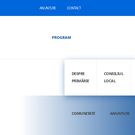
ANUNȚURI
CONTACT
PROGRAM
DESPRE
CONSILIUL
PRIMĂRIE
LOCAL
COMUNITATE
ANUNȚURI