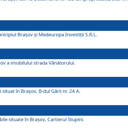
icipiul Brașov și Medeuropa Investiții S.R.L.
şov a imobilului strada Vânătorului.
 situat în Brașov, B-dul Gării nr. 24 A.
ile situate în Braşov, Cartierul Stupini.