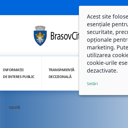
Acest site folos
esențiale pentru
securitate, prec
opționale pentru 
marketing. Pute
utilizarea cooki
cookie-urile ese
dezactivate.
INFORMAȚII
TRANSPARENȚĂ
INTEGRITATE
DE INTERES PUBLIC
DECIZIONALĂ
INSTITUȚIONALĂ
Setări
CAUTĂ