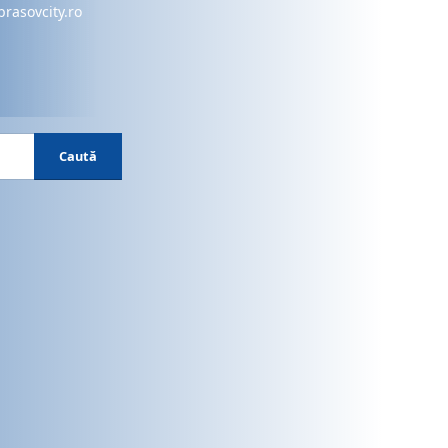
brasovcity.ro
Caută