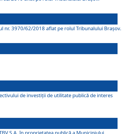
rul nr. 3970/62/2018 aflat pe rolul Tribunalului Braşov.
ivului de investiții de utilitate publică de interes
TBV S.A. în proprietatea publică a Municipiului