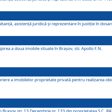
ltanţă, asistenţă juridică şi reprezentare în justiţie în dosa
irea a doua imobile situate în Brașov, str. Apollo F.N.
ere a imobilelor proprietate privată pentru realizarea obiect
în Brașov str. 13 Decembrie nr. 133 din proprietatea S.C. RA