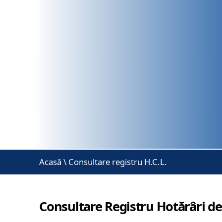
Acasă
\
Consultare registru H.C.L.
Consultare Registru Hotărâri de