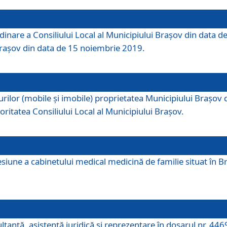
dinare a Consiliului Local al Municipiului Brașov din data de
 Brașov din data de 15 noiembrie 2019.
or (mobile și imobile) proprietatea Municipiului Brașov de că
oritatea Consiliului Local al Municipiului Brașov.
iune a cabinetului medical medicină de familie situat în Bra
ultanţă, asistenţă juridică şi reprezentare în dosarul nr. 44