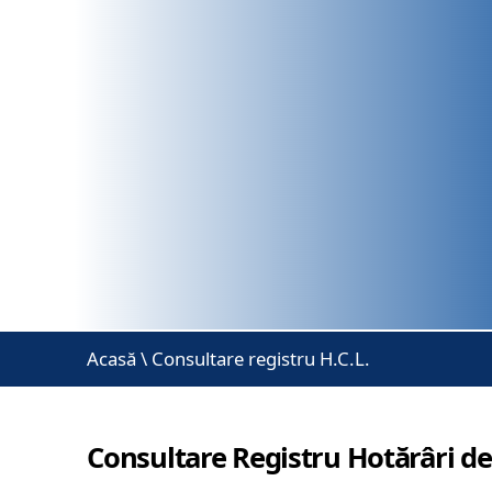
Acasă
\
Consultare registru H.C.L.
Consultare Registru Hotărâri de