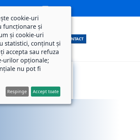
ește cookie-uri
 funcționare și
um și cookie-uri
CONTACT
statistici, conținut și
ți accepta sau refuza
e-urilor opționale;
nțiale nu pot fi
SERVICII
M.O.L.
PUBLICE
Respinge
Accept toate