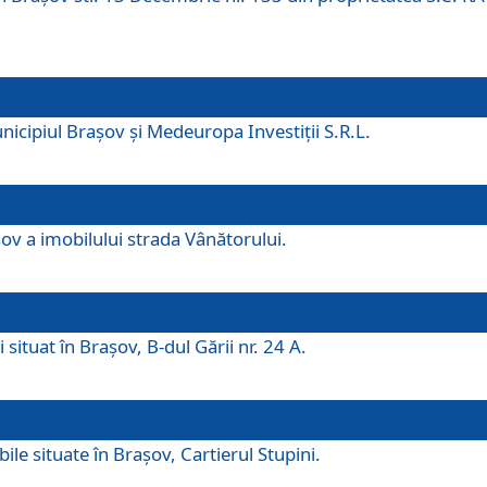
icipiul Brașov și Medeuropa Investiții S.R.L.
şov a imobilului strada Vânătorului.
 situat în Brașov, B-dul Gării nr. 24 A.
ile situate în Braşov, Cartierul Stupini.