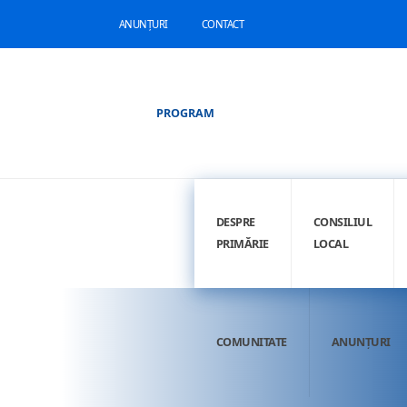
ANUNȚURI
CONTACT
PROGRAM
DESPRE
CONSILIUL
PRIMĂRIE
LOCAL
COMUNITATE
ANUNȚURI