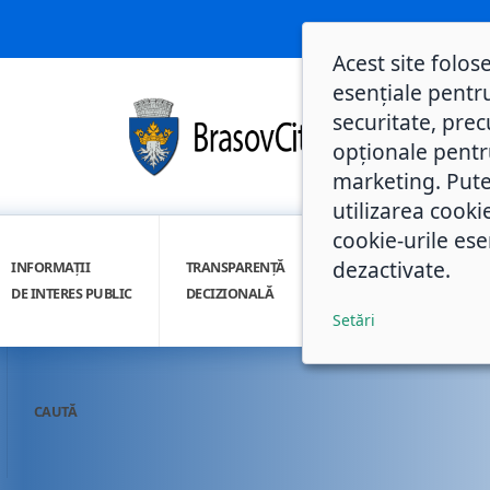
Acest site folos
esențiale pentru
securitate, prec
opționale pentru 
marketing. Pute
utilizarea cooki
cookie-urile ese
dezactivate.
INFORMAȚII
TRANSPARENȚĂ
INTEGRITATE
DE INTERES PUBLIC
DECIZIONALĂ
INSTITUȚIONALĂ
Setări
CAUTĂ