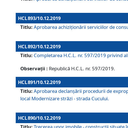
HCL 893/10.12.2019
Titlu:
Aprobarea achiziţionării serviciilor de consu
HCL 892/10.12.2019
Titlu:
Completarea H.C.L. nr. 597/2019 privind alip
Observații :
Republică H.C.L. nr. 597/2019.
HCL 891/10.12.2019
Titlu:
Aprobarea declanșării procedurii de expropri
local Modernizare străzi - strada Cucului.
HCL 890/10.12.2019
Titlu:
Trecerea unor imobile - construcții situate 