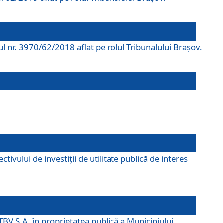
rul nr. 3970/62/2018 aflat pe rolul Tribunalului Braşov.
ivului de investiții de utilitate publică de interes
TBV S.A. în proprietatea publică a Municipiului