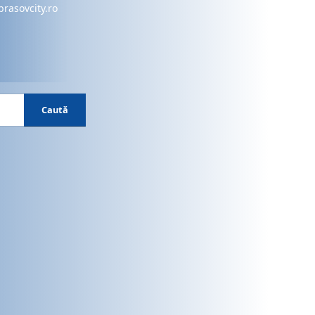
brasovcity.ro
Caută