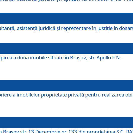
ltanţă, asistenţă juridică şi reprezentare în justiţie în dosa
irea a doua imobile situate în Brașov, str. Apollo F.N.
ere a imobilelor proprietate privată pentru realizarea obiect
în Brașov str. 13 Decembrie nr. 133 din proprietatea S.C. RA