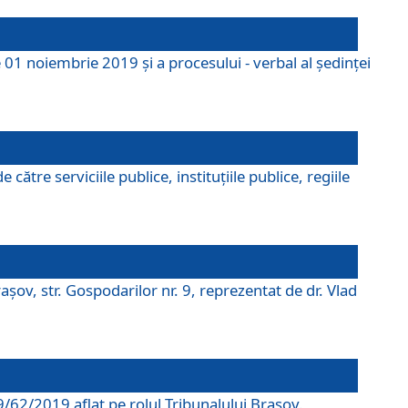
 01 noiembrie 2019 și a procesului - verbal al ședinței
tre serviciile publice, instituțiile publice, regiile
şov, str. Gospodarilor nr. 9, reprezentat de dr. Vlad
69/62/2019 aflat pe rolul Tribunalului Braşov.