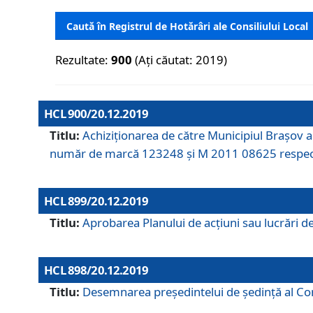
Caută în Registrul de Hotărâri ale Consiliului Local
Rezultate:
900
(Ați căutat: 2019)
HCL 900/20.12.2019
Titlu:
Achiziționarea de către Municipiul Brașov
număr de marcă 123248 și M 2011 08625 respec
HCL 899/20.12.2019
Titlu:
Aprobarea Planului de acţiuni sau lucrări d
HCL 898/20.12.2019
Titlu:
Desemnarea preşedintelui de şedinţă al Cons