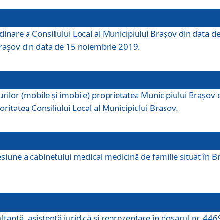
dinare a Consiliului Local al Municipiului Brașov din data de
 Brașov din data de 15 noiembrie 2019.
or (mobile și imobile) proprietatea Municipiului Brașov de că
oritatea Consiliului Local al Municipiului Brașov.
iune a cabinetului medical medicină de familie situat în Bra
ultanţă, asistenţă juridică şi reprezentare în dosarul nr. 44