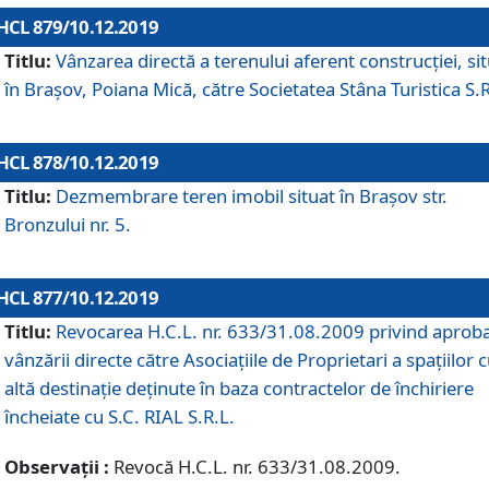
HCL 879/10.12.2019
Titlu:
Vânzarea directă a terenului aferent construcției, si
în Brașov, Poiana Mică, către Societatea Stâna Turistica S.R
HCL 878/10.12.2019
Titlu:
Dezmembrare teren imobil situat în Brașov str.
Bronzului nr. 5.
HCL 877/10.12.2019
Titlu:
Revocarea H.C.L. nr. 633/31.08.2009 privind aprob
vânzării directe către Asociațiile de Proprietari a spațiilor 
altă destinație deținute în baza contractelor de închiriere
încheiate cu S.C. RIAL S.R.L.
Observații :
Revocă H.C.L. nr. 633/31.08.2009.