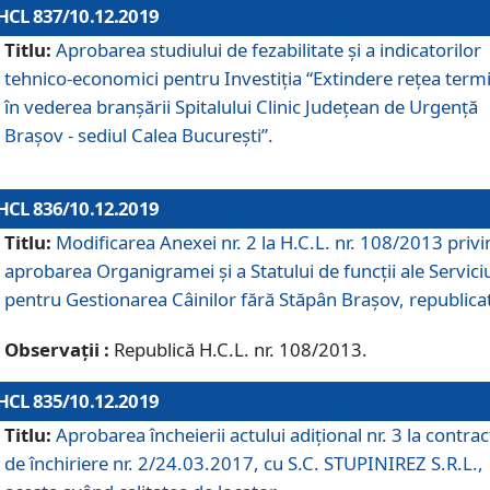
HCL 837/10.12.2019
Titlu:
Aprobarea studiului de fezabilitate și a indicatorilor
tehnico-economici pentru Investiția “Extindere rețea term
în vederea branșării Spitalului Clinic Județean de Urgență
Brașov - sediul Calea București”.
HCL 836/10.12.2019
Titlu:
Modificarea Anexei nr. 2 la H.C.L. nr. 108/2013 priv
aprobarea Organigramei şi a Statului de funcții ale Serviciu
pentru Gestionarea Câinilor fără Stăpân Brașov, republica
Observații :
Republică H.C.L. nr. 108/2013.
HCL 835/10.12.2019
Titlu:
Aprobarea încheierii actului adițional nr. 3 la contrac
de închiriere nr. 2/24.03.2017, cu S.C. STUPINIREZ S.R.L.,