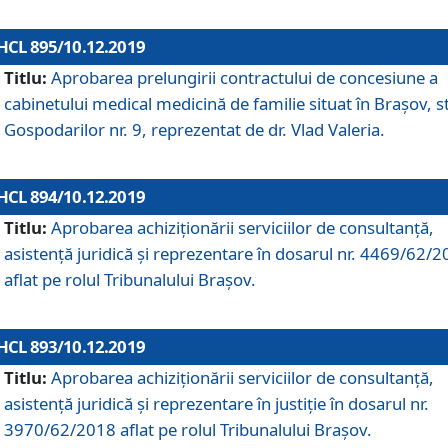
HCL 895/10.12.2019
Titlu:
Aprobarea prelungirii contractului de concesiune a
cabinetului medical medicină de familie situat în Braşov, st
Gospodarilor nr. 9, reprezentat de dr. Vlad Valeria.
HCL 894/10.12.2019
Titlu:
Aprobarea achiziţionării serviciilor de consultanţă,
asistenţă juridică şi reprezentare în dosarul nr. 4469/62/
aflat pe rolul Tribunalului Braşov.
HCL 893/10.12.2019
Titlu:
Aprobarea achiziţionării serviciilor de consultanţă,
asistenţă juridică şi reprezentare în justiţie în dosarul nr.
3970/62/2018 aflat pe rolul Tribunalului Braşov.