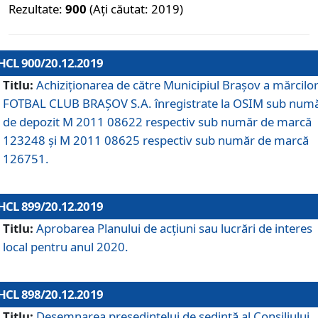
Rezultate:
900
(Ați căutat: 2019)
HCL 900/20.12.2019
Titlu:
Achiziționarea de către Municipiul Brașov a mărcilo
FOTBAL CLUB BRAȘOV S.A. înregistrate la OSIM sub num
de depozit M 2011 08622 respectiv sub număr de marcă
123248 și M 2011 08625 respectiv sub număr de marcă
126751.
HCL 899/20.12.2019
Titlu:
Aprobarea Planului de acţiuni sau lucrări de interes
local pentru anul 2020.
HCL 898/20.12.2019
Titlu:
Desemnarea preşedintelui de şedinţă al Consiliului