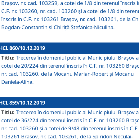
Brașov, nr. cad. 103259, a cotei de 1/8 din terenul înscris î
C.F. nr. 103260, nr. cad. 103260 și a cotei de 1/8 din teren
înscris în C.F. nr. 103261 Brașov, nr. cad. 103261, de la Chi
Bogdan-Constantin și Chiriță Ștefănica-Niculina.
HCL 860/10.12.2019
Titlu:
Trecerea în domeniul public al Municipiului Braşov a
cotei de 20/224 din terenul înscris în C.F. nr. 103260 Braș
nr. cad. 103260, de la Mocanu Marian-Robert și Mocanu
Daniela-Alina.
HCL 859/10.12.2019
Titlu:
Trecerea în domeniul public al Municipiului Braşov a
cotei de 36/224 din terenul înscris în C.F. nr. 103260 Braș
nr. cad. 103260 și a cotei de 9/48 din terenul înscris în C.F.
103261 Brașov, nr. cad. 103261, de la Spiridon Neculai-