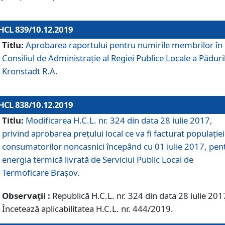
HCL 839/10.12.2019
Titlu:
Aprobarea raportului pentru numirile membrilor în
Consiliul de Administraţie al Regiei Publice Locale a Păduri
Kronstadt R.A.
HCL 838/10.12.2019
Titlu:
Modificarea H.C.L. nr. 324 din data 28 iulie 2017,
privind aprobarea preţului local ce va fi facturat populaţiei
consumatorilor noncasnici începând cu 01 iulie 2017, pen
energia termică livrată de Serviciul Public Local de
Termoficare Braşov.
Observații :
Republică H.C.L. nr. 324 din data 28 iulie 201
Încetează aplicabilitatea H.C.L. nr. 444/2019.