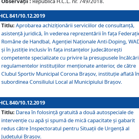
Observații :
Republică H.C.L. nr. 749/2018.
HCL 841/10.12.2019
Titlu:
Aprobarea achiziționării serviciilor de consultanță,
asistență juridică, în vederea reprezentării în fața Federați
Române de Handbal, Agenției Naționale Anti-Doping, WA
și în justiție inclusiv în fața instanțelor judecătorești
competente specializate cu privire la presupusele încălcări
regulamentelor instituțiilor menționate anterior, de către
Clubul Sportiv Municipal Corona Braşov, instituție aflată î
subordinea Consiliului Local al Municipiului Brașov.
HCL 840/10.12.2019
Titlu:
Darea în folosință gratuită a două autospeciale de
intervenție cu apă și spumă de mică capacitate și gabarit
redus către Inspectoratul pentru Situaţii de Urgenţă al
Judeţului Brașov.