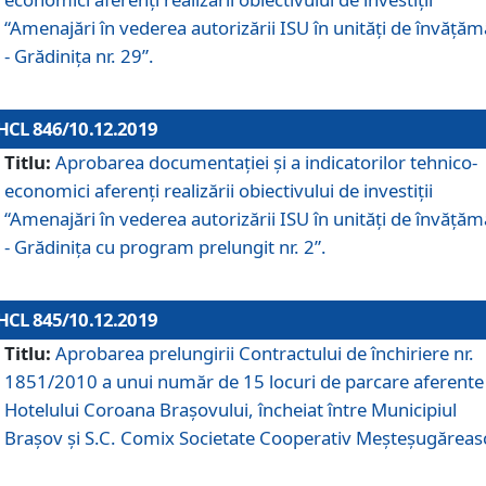
“Amenajări în vederea autorizării ISU în unități de învăță
- Grădinița nr. 29”.
HCL 846/10.12.2019
Titlu:
Aprobarea documentației și a indicatorilor tehnico-
economici aferenți realizării obiectivului de investiții
“Amenajări în vederea autorizării ISU în unități de învăță
- Grădinița cu program prelungit nr. 2”.
HCL 845/10.12.2019
Titlu:
Aprobarea prelungirii Contractului de închiriere nr.
1851/2010 a unui număr de 15 locuri de parcare aferente
Hotelului Coroana Brașovului, încheiat între Municipiul
Braşov şi S.C. Comix Societate Cooperativ Meşteşugăreas