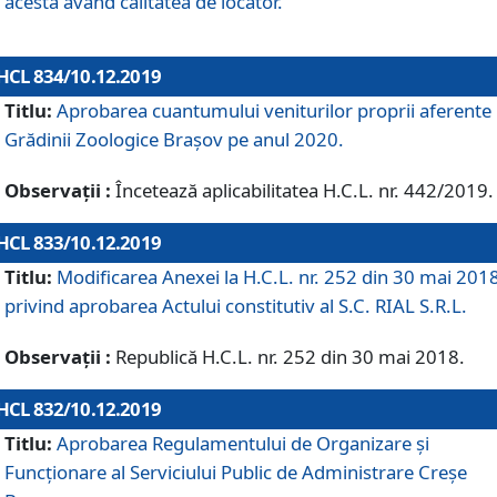
acesta având calitatea de locator.
HCL 834/10.12.2019
Titlu:
Aprobarea cuantumului veniturilor proprii aferente
Grădinii Zoologice Braşov pe anul 2020.
Observații :
Încetează aplicabilitatea H.C.L. nr. 442/2019.
HCL 833/10.12.2019
Titlu:
Modificarea Anexei la H.C.L. nr. 252 din 30 mai 201
privind aprobarea Actului constitutiv al S.C. RIAL S.R.L.
Observații :
Republică H.C.L. nr. 252 din 30 mai 2018.
HCL 832/10.12.2019
Titlu:
Aprobarea Regulamentului de Organizare și
Funcționare al Serviciului Public de Administrare Creșe