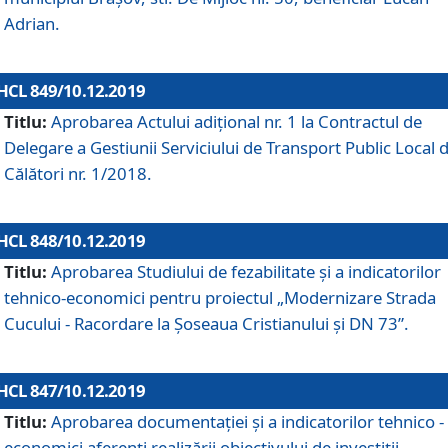
Adrian.
HCL 849/10.12.2019
Titlu:
Aprobarea Actului adiţional nr. 1 la Contractul de
Delegare a Gestiunii Serviciului de Transport Public Local 
Călători nr. 1/2018.
HCL 848/10.12.2019
Titlu:
Aprobarea Studiului de fezabilitate şi a indicatorilor
tehnico-economici pentru proiectul „Modernizare Strada
Cucului - Racordare la Șoseaua Cristianului și DN 73”.
HCL 847/10.12.2019
Titlu:
Aprobarea documentației și a indicatorilor tehnico -
economici aferenți realizării obiectivului de investiții