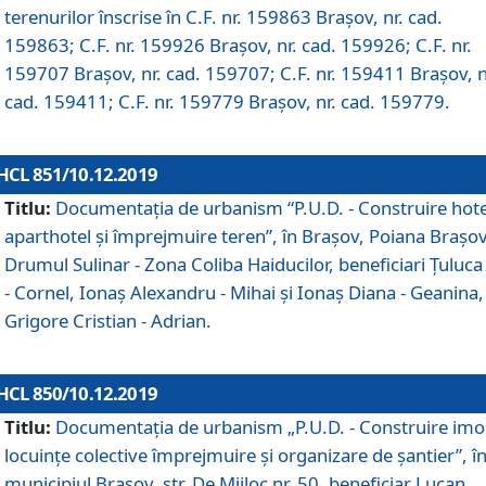
terenurilor înscrise în C.F. nr. 159863 Brașov, nr. cad.
159863; C.F. nr. 159926 Brașov, nr. cad. 159926; C.F. nr.
159707 Brașov, nr. cad. 159707; C.F. nr. 159411 Brașov, n
cad. 159411; C.F. nr. 159779 Brașov, nr. cad. 159779.
HCL 851/10.12.2019
Titlu:
Documentaţia de urbanism “P.U.D. - Construire hote
aparthotel şi împrejmuire teren”, în Braşov, Poiana Braşov
Drumul Sulinar - Zona Coliba Haiducilor, beneficiari Ţuluca
- Cornel, Ionaş Alexandru - Mihai şi Ionaş Diana - Geanina,
Grigore Cristian - Adrian.
HCL 850/10.12.2019
Titlu:
Documentaţia de urbanism „P.U.D. - Construire imo
locuințe colective împrejmuire și organizare de șantier”, î
municipiul Braşov, str. De Mijloc nr. 50, beneficiar Lucan