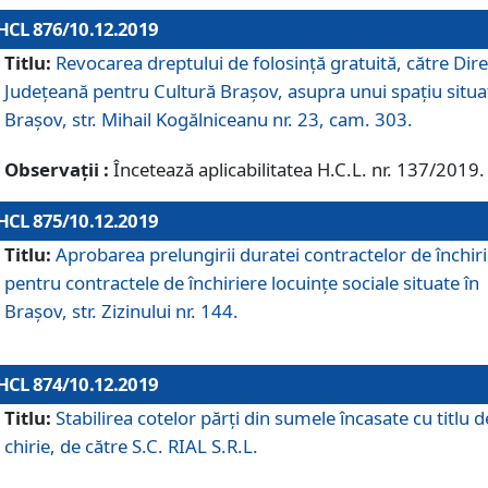
HCL 876/10.12.2019
Titlu:
Revocarea dreptului de folosinţă gratuită, către Dire
Judeţeană pentru Cultură Braşov, asupra unui spaţiu situa
Braşov, str. Mihail Kogălniceanu nr. 23, cam. 303.
Observații :
Încetează aplicabilitatea H.C.L. nr. 137/2019.
HCL 875/10.12.2019
Titlu:
Aprobarea prelungirii duratei contractelor de închir
pentru contractele de închiriere locuinţe sociale situate în
Braşov, str. Zizinului nr. 144.
HCL 874/10.12.2019
Titlu:
Stabilirea cotelor părți din sumele încasate cu titlu d
chirie, de către S.C. RIAL S.R.L.