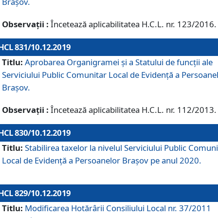
Brașov.
Observații :
Încetează aplicabilitatea H.C.L. nr. 123/2016.
HCL 831/10.12.2019
Titlu:
Aprobarea Organigramei și a Statului de funcții ale
Serviciului Public Comunitar Local de Evidență a Persoane
Brașov.
Observații :
Încetează aplicabilitatea H.C.L. nr. 112/2013.
HCL 830/10.12.2019
Titlu:
Stabilirea taxelor la nivelul Serviciului Public Comun
Local de Evidenţă a Persoanelor Braşov pe anul 2020.
HCL 829/10.12.2019
Titlu:
Modificarea Hotărârii Consiliului Local nr. 37/2011