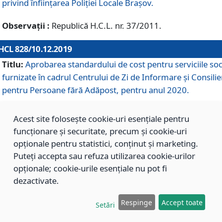
privind înființarea Poliției Locale Brașov.
Observații :
Republică H.C.L. nr. 37/2011.
HCL 828/10.12.2019
Titlu:
Aprobarea standardului de cost pentru serviciile soc
furnizate în cadrul Centrului de Zi de Informare și Consilie
pentru Persoane fără Adăpost, pentru anul 2020.
Acest site folosește cookie-uri esențiale pentru
HCL 827/10.12.2019
funcționare și securitate, precum și cookie-uri
Titlu:
Aprobarea standardului de cost pentru serviciile soc
opționale pentru statistici, conținut și marketing.
furnizate în cadrul Centrului Rezidențial pentru Persoane 
Puteți accepta sau refuza utilizarea cookie-urilor
Adăpost, pentru anul 2020.
opționale; cookie-urile esențiale nu pot fi
dezactivate.
HCL 826/10.12.2019
Respinge
Accept toate
Setări
Titlu:
Aprobarea standardului de cost pentru serviciile soc