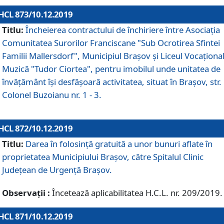
HCL 873/10.12.2019
Titlu:
Încheierea contractului de închiriere între Asociația
Comunitatea Surorilor Franciscane "Sub Ocrotirea Sfintei
Familii Mallersdorf", Municipiul Braşov şi Liceul Vocaționa
Muzică "Tudor Ciortea", pentru imobilul unde unitatea de
învățământ îşi desfăşoară activitatea, situat în Braşov, str.
Colonel Buzoianu nr. 1 - 3.
HCL 872/10.12.2019
Titlu:
Darea în folosinţă gratuită a unor bunuri aflate în
proprietatea Municipiului Braşov, către Spitalul Clinic
Judeţean de Urgenţă Braşov.
Observații :
Încetează aplicabilitatea H.C.L. nr. 209/2019.
HCL 871/10.12.2019