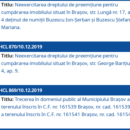
Titlu:
Neexercitarea dreptului de preemţiune pentru
cumpărarea imobilului situat în Braşov, str. Lungă nr. 17, 
4 deţinut de numiţii Buzescu Ion-Şerban și Buzescu Ştefan
Mariana.
HCL 870/10.12.2019
Titlu:
Neexercitarea dreptului de preemţiune pentru
cumpărarea imobilului situat în Braşov, str. George Bariţiu
4, ap. 9.
HCL 869/10.12.2019
Titlu:
Trecerea în domeniul public al Municipiului Braşov a
terenului înscris în C.F. nr. 161539 Brașov, nr. cad. 161539
a terenului înscris în C.F. nr. 161541 Brașov, nr. cad. 1615