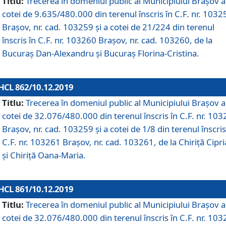
Titlu:
Trecerea în domeniul public al Municipiului Braşov a
cotei de 9.635/480.000 din terenul înscris în C.F. nr. 1032
Brașov, nr. cad. 103259 și a cotei de 21/224 din terenul
înscris în C.F. nr. 103260 Brașov, nr. cad. 103260, de la
Bucuraș Dan-Alexandru și Bucuraș Florina-Cristina.
HCL 862/10.12.2019
Titlu:
Trecerea în domeniul public al Municipiului Braşov a
cotei de 32.076/480.000 din terenul înscris în C.F. nr. 10
Brașov, nr. cad. 103259 și a cotei de 1/8 din terenul înscris
C.F. nr. 103261 Brașov, nr. cad. 103261, de la Chiriță Cipr
și Chiriță Oana-Maria.
HCL 861/10.12.2019
Titlu:
Trecerea în domeniul public al Municipiului Braşov a
cotei de 32.076/480.000 din terenul înscris în C.F. nr. 10