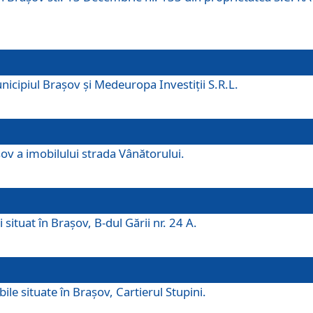
icipiul Brașov și Medeuropa Investiții S.R.L.
şov a imobilului strada Vânătorului.
 situat în Brașov, B-dul Gării nr. 24 A.
ile situate în Braşov, Cartierul Stupini.