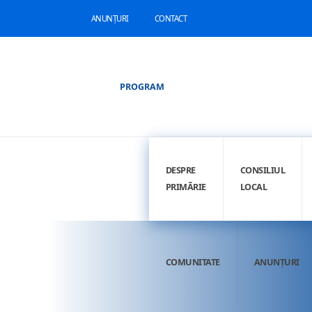
ANUNȚURI
CONTACT
PROGRAM
DESPRE
CONSILIUL
PRIMĂRIE
LOCAL
COMUNITATE
ANUNȚURI