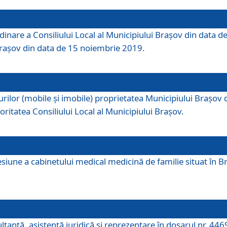
dinare a Consiliului Local al Municipiului Brașov din data de
 Brașov din data de 15 noiembrie 2019.
or (mobile și imobile) proprietatea Municipiului Brașov de că
oritatea Consiliului Local al Municipiului Brașov.
iune a cabinetului medical medicină de familie situat în Bra
ultanţă, asistenţă juridică şi reprezentare în dosarul nr. 44