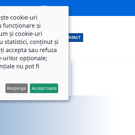
ește cookie-uri
 funcționare și
um și cookie-uri
CONTACT
statistici, conținut și
ți accepta sau refuza
e-urilor opționale;
nțiale nu pot fi
SERVICII
M.O.L.
PUBLICE
Respinge
Accept toate