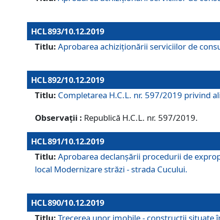
HCL 893/10.12.2019
Titlu:
Aprobarea achiziţionării serviciilor de consu
HCL 892/10.12.2019
Titlu:
Completarea H.C.L. nr. 597/2019 privind alip
Observații :
Republică H.C.L. nr. 597/2019.
HCL 891/10.12.2019
Titlu:
Aprobarea declanșării procedurii de expropri
local Modernizare străzi - strada Cucului.
HCL 890/10.12.2019
Titlu:
Trecerea unor imobile - construcții situate 