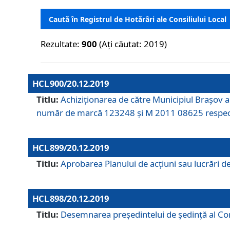
Caută în Registrul de Hotărâri ale Consiliului Local
Rezultate:
900
(Ați căutat: 2019)
HCL 900/20.12.2019
Titlu:
Achiziționarea de către Municipiul Brașov
număr de marcă 123248 și M 2011 08625 respec
HCL 899/20.12.2019
Titlu:
Aprobarea Planului de acţiuni sau lucrări d
HCL 898/20.12.2019
Titlu:
Desemnarea preşedintelui de şedinţă al Cons