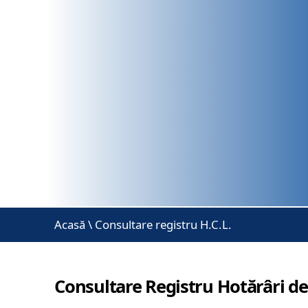
Acasă
\
Consultare registru H.C.L.
Consultare Registru Hotărâri de