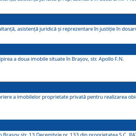
ltanţă, asistenţă juridică şi reprezentare în justiţie în dosa
irea a doua imobile situate în Brașov, str. Apollo F.N.
ere a imobilelor proprietate privată pentru realizarea obiect
în Brașov str. 13 Decembrie nr. 133 din proprietatea S.C. RA