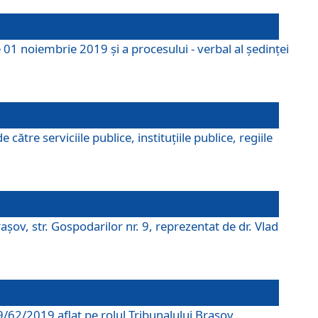
 01 noiembrie 2019 și a procesului - verbal al ședinței
tre serviciile publice, instituțiile publice, regiile
şov, str. Gospodarilor nr. 9, reprezentat de dr. Vlad
69/62/2019 aflat pe rolul Tribunalului Braşov.