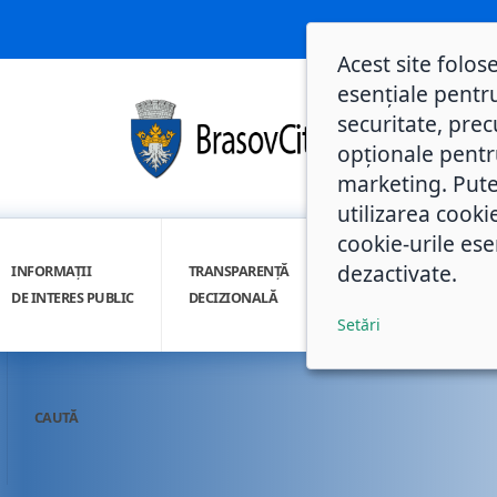
Acest site folos
esențiale pentru
securitate, prec
opționale pentru 
marketing. Pute
utilizarea cooki
cookie-urile ese
dezactivate.
INFORMAȚII
TRANSPARENȚĂ
INTEGRITATE
DE INTERES PUBLIC
DECIZIONALĂ
INSTITUȚIONALĂ
Setări
CAUTĂ