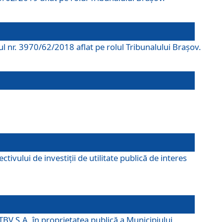
rul nr. 3970/62/2018 aflat pe rolul Tribunalului Braşov.
ivului de investiții de utilitate publică de interes
TBV S.A. în proprietatea publică a Municipiului