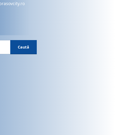
brasovcity.ro
Caută