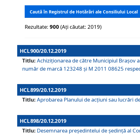
Caută în Registrul de Hotărâri ale Consiliului Local
Rezultate:
900
(Ați căutat: 2019)
HCL 900/20.12.2019
Titlu:
Achiziționarea de către Municipiul Brașov
număr de marcă 123248 și M 2011 08625 respec
HCL 899/20.12.2019
Titlu:
Aprobarea Planului de acţiuni sau lucrări d
HCL 898/20.12.2019
Titlu:
Desemnarea preşedintelui de şedinţă al Cons