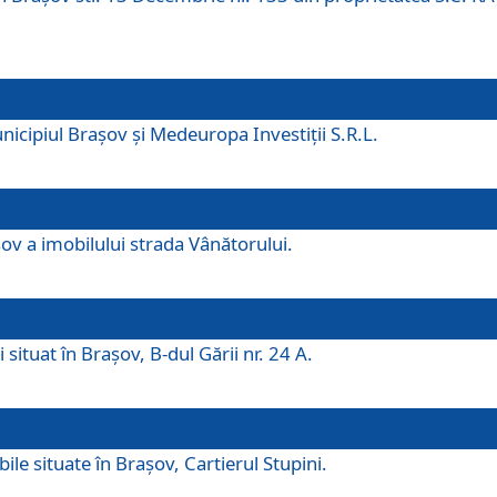
icipiul Brașov și Medeuropa Investiții S.R.L.
şov a imobilului strada Vânătorului.
 situat în Brașov, B-dul Gării nr. 24 A.
ile situate în Braşov, Cartierul Stupini.