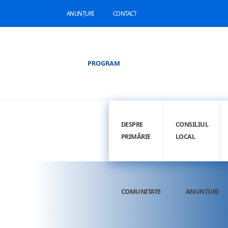
ANUNȚURI
CONTACT
PROGRAM
DESPRE
CONSILIUL
PRIMĂRIE
LOCAL
COMUNITATE
ANUNȚURI