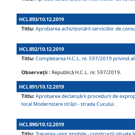
HCL 893/10.12.2019
Titlu:
Aprobarea achiziţionării serviciilor de consu
HCL 892/10.12.2019
Titlu:
Completarea H.C.L. nr. 597/2019 privind alip
Observații :
Republică H.C.L. nr. 597/2019.
HCL 891/10.12.2019
Titlu:
Aprobarea declanșării procedurii de expropri
local Modernizare străzi - strada Cucului.
HCL 890/10.12.2019
Titlu:
Trecerea unor imobile - construcții situate 