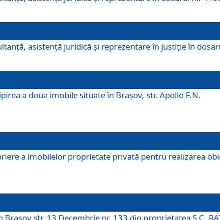
ltanţă, asistenţă juridică şi reprezentare în justiţie în dosa
irea a doua imobile situate în Brașov, str. Apollo F.N.
ere a imobilelor proprietate privată pentru realizarea obiect
în Brașov str. 13 Decembrie nr. 133 din proprietatea S.C. RA