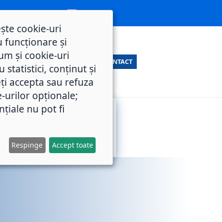
ește cookie-uri
 funcționare și
um și cookie-uri
CONTACT
statistici, conținut și
ți accepta sau refuza
e-urilor opționale;
nțiale nu pot fi
SERVICII
M.O.L.
PUBLICE
Respinge
Accept toate