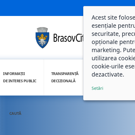
Acest site folos
esențiale pentru
securitate, prec
opționale pentru 
marketing. Pute
utilizarea cooki
cookie-urile ese
dezactivate.
INFORMAȚII
TRANSPARENȚĂ
INTEGRITATE
DE INTERES PUBLIC
DECIZIONALĂ
INSTITUȚIONALĂ
Setări
CAUTĂ