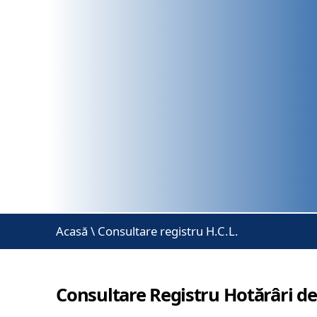
Acasă
\
Consultare registru H.C.L.
Consultare Registru Hotărâri de