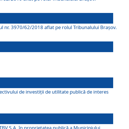
rul nr. 3970/62/2018 aflat pe rolul Tribunalului Braşov.
ivului de investiții de utilitate publică de interes
TBV S.A. în proprietatea publică a Municipiului