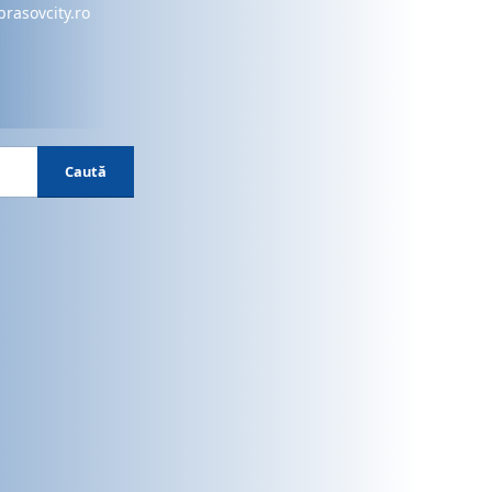
brasovcity.ro
Caută