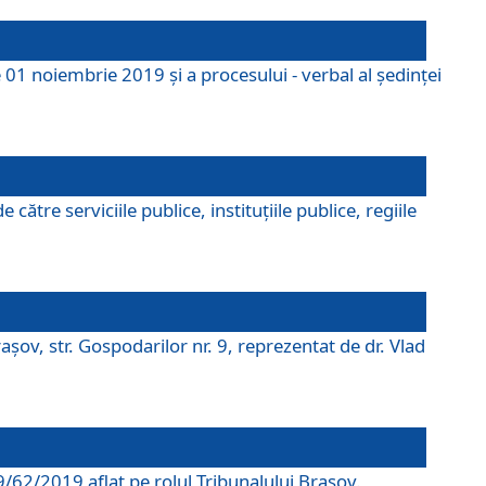
 01 noiembrie 2019 și a procesului - verbal al ședinței
tre serviciile publice, instituțiile publice, regiile
şov, str. Gospodarilor nr. 9, reprezentat de dr. Vlad
69/62/2019 aflat pe rolul Tribunalului Braşov.