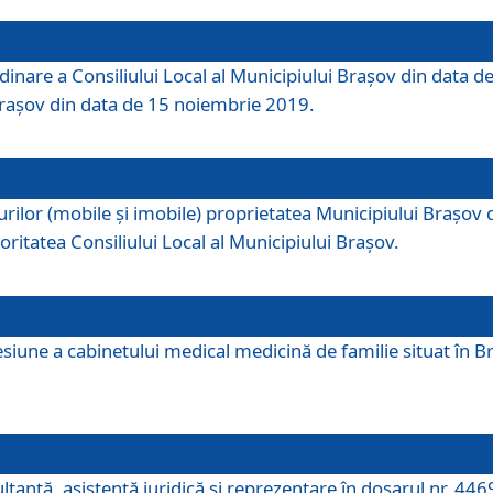
dinare a Consiliului Local al Municipiului Brașov din data de
 Brașov din data de 15 noiembrie 2019.
or (mobile și imobile) proprietatea Municipiului Brașov de că
oritatea Consiliului Local al Municipiului Brașov.
iune a cabinetului medical medicină de familie situat în Bra
ultanţă, asistenţă juridică şi reprezentare în dosarul nr. 44